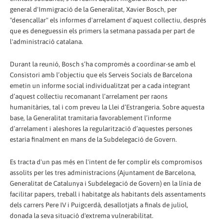
general d'Immigració de la Generalitat, Xavier Bosch, per
"desencallar" els informes d'arrelament d'aquest col·lectiu, després
que es deneguessin els primers la setmana passada per part de
l'administració catalana.
Durant la reunió, Bosch s’ha compromès a coordinar-se amb el
Consistori amb l’objectiu que els Serveis Socials de Barcelona
emetin un informe social individualitzat per a cada integrant
d’aquest col·lectiu recomanant l’arrelament per raons
humanitàries, tal i com preveu la Llei d’Estrangeria. Sobre aquesta
base, la Generalitat tramitaria favorablement l’informe
d’arrelament i aleshores la regularització d’aquestes persones
estaria finalment en mans de la Subdelegació de Govern.
Es tracta d'un pas més en l'intent de fer complir els compromisos
assolits per les tres administracions (Ajuntament de Barcelona,
Generalitat de Catalunya i Subdelegació de Govern) en la línia de
facilitar papers, treball i habitatge als habitants dels assentaments
dels carrers Pere IV i Puigcerdà, desallotjats a finals de juliol,
donada la seva situació d'extrema vulnerabilitat.