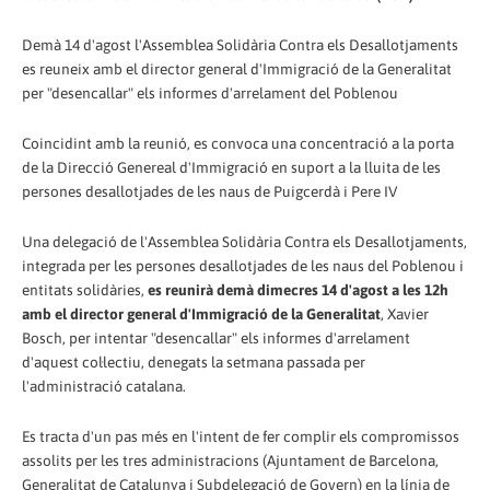
Demà 14 d'agost l'Assemblea Solidària Contra els Desallotjaments
es reuneix amb el director general d'Immigració de la Generalitat
per "desencallar" els informes d'arrelament del Poblenou
Coincidint amb la reunió, es convoca una concentració a la porta
de la Direcció Genereal d'Immigració en suport a la lluita de les
persones desallotjades de les naus de Puigcerdà i Pere IV
Una delegació de l'Assemblea Solidària Contra els Desallotjaments,
integrada per les persones desallotjades de les naus del Poblenou i
entitats solidàries,
es reunirà demà dimecres 14 d'agost a les 12h
amb el director general d'Immigració de la Generalitat
, Xavier
Bosch, per intentar "desencallar" els informes d'arrelament
d'aquest col·lectiu, denegats la setmana passada per
l'administració catalana.
Es tracta d'un pas més en l'intent de fer complir els compromissos
assolits per les tres administracions (Ajuntament de Barcelona,
Generalitat de Catalunya i Subdelegació de Govern) en la línia de