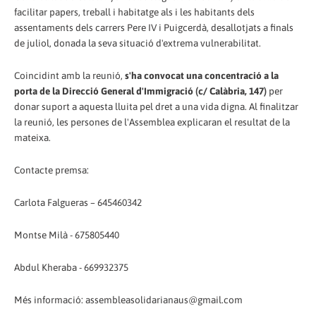
facilitar papers, treball i habitatge als i les habitants dels
assentaments dels carrers Pere IV i Puigcerdà, desallotjats a finals
de juliol, donada la seva situació d'extrema vulnerabilitat.
Coincidint amb la reunió,
s'ha convocat una concentració a la
porta de la Direcció General d'Immigració (c/ Calàbria, 147)
per
donar suport a aquesta lluita pel dret a una vida digna. Al finalitzar
la reunió, les persones de l'Assemblea explicaran el resultat de la
mateixa.
Contacte premsa:
Carlota Falgueras – 645460342
Montse Milà - 675805440
Abdul Kheraba - 669932375
Més informació: assembleasolidarianaus@gmail.com