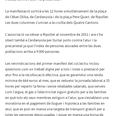
La manifestació sortirà a les 12 hores simultàniament de la plaça
de l’Abat Oliba, de Cerdanyola i de la plaça Pere Quart, de Ripollet.
Les dues columnes s’uniran a la cruïlla dels Quatre Cantons.
L’associació va néixer a Ripollet al novembre de 2011 i ara s’ha
obert també a Cerdanyola per lluitar junts contra l’atur i la
precarietat ja que l’índex de persones aturades entre les dues
poblacions arriba a 9.000 persones.
Les reivindicacions del primer manifest del col.lectiu inclou
qüestions com un treball digne per a tots i totes o prestació per
atur fins a la recol·locació efectiva, que es garanteixi una renda
mínima de 664 euros al mes, que es redueixi la jornada laboral a 35
hores per repartir la feina i sense retallades salarials, que serveis
com l'aigua, el gas o l'electricitat siguin gratuïts per a les famílies
en què tots els seus membres estiguin a l'atur, que s'estableixi una
moratòria en el pagament de lloguer i hipoteca a les famílies en
atur, que es posi en marxa una targeta de transport gratuït per a
totes les persones desocupades, i posar en marxa una borsa de