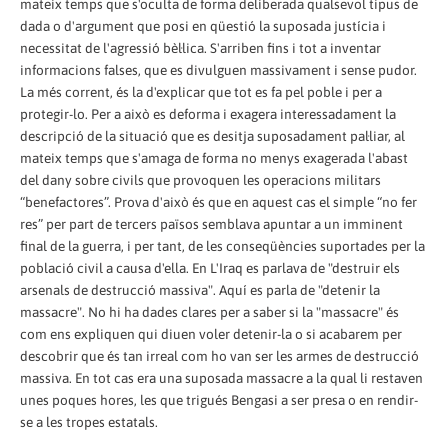
mateix temps que s'oculta de forma deliberada qualsevol tipus de
dada o d'argument que posi en qüestió la suposada justícia i
necessitat de l'agressió bèl·lica. S'arriben fins i tot a inventar
informacions falses, que es divulguen massivament i sense pudor.
La més corrent, és la d'explicar que tot es fa pel poble i per a
protegir-lo. Per a això es deforma i exagera interessadament la
descripció de la situació que es desitja suposadament pal·liar, al
mateix temps que s'amaga de forma no menys exagerada l'abast
del dany sobre civils que provoquen les operacions militars
“benefactores”. Prova d'això és que en aquest cas el simple “no fer
res” per part de tercers països semblava apuntar a un imminent
final de la guerra, i per tant, de les conseqüències suportades per la
població civil a causa d'ella. En L'Iraq es parlava de "destruir els
arsenals de destrucció massiva". Aquí es parla de "detenir la
massacre". No hi ha dades clares per a saber si la "massacre" és
com ens expliquen qui diuen voler detenir-la o si acabarem per
descobrir que és tan irreal com ho van ser les armes de destrucció
massiva. En tot cas era una suposada massacre a la qual li restaven
unes poques hores, les que trigués Bengasi a ser presa o en rendir-
se a les tropes estatals.