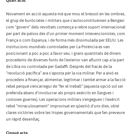
Quart acte.
Novament en acció aquesta mà que mou el bressol en les ombres,
el grup de buròcrates i militars que s'autoconstitueixen a Bengasi
com “govern” dels revoltats comença a rebre suport internacional
per part de països des d'un primer moment intevencionistes, com
França o com Espanya, i de forma més dissimulada per EEUU. Les
institucions mundials controlades per La Potència es van
posicionant a poc a poc a favor seu, i grans quantitats de diners
procedents de diverses fonts de l'exterior van afluint cap a la part
de Líbia no controlada per Gadaffi. Després del fracàs de la
“revolució pacífica” ara s'aposta per la via militar. Per a això es
procedeix a finançar, alimentar, legitimar i també armar a la facció
rebel perquè s'encarregui de “fer el treball” (aquesta opció sol ser
preferida abans d'involucrar als propis exèrcits en llargues i
costoses guerres). Les operacions militars s'engeguen i l'exèrcit
rebel “miraculosament” improvisat en qüestió d'uns dies, obté
clares victòries sobre les tropes governamentals que fan preveure
un ràpid desenllaç.
Cinquè acte.