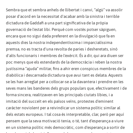
Sembra que et sembra anhels de llibertat i canvi, “algú” va assolir
posar d'acord en la necessitat d'acabar amb la sinistra i terrible
dictadura de Gaddafi a una part significativa de la pròpia
governació de l'estat libi. Perquè com vostès potser sàpiguen,
encara que no sigui dada preferent en la divulgació que fa en
aquests dies la nostra independentíssima i imparcialíssima
premsa, no es tracta d'una revolta de paries i desheretats, sinó
d'alts funcionaris i membres de l'exèrcit. És a dir, qui ara diuen ser
poc menys que els estendards de la democràcia i reben la nostra
justíssima “ajuda” militar, fins a ahir eren conspicus membres de la
diabòlica i descarnada dictadura que avui tant es delata. Aquests
se les han arreglat per a col·locar-se a la davantera i prendre en les
seves mans les banderes dels grups populars que, efectivament i de
forma sincera, realitzaven en les principals ciutats líbies, i a
imitació del succeït en els països veïns, protestes d'eminent
caràcter noviolent per a reivindicar un sistema polític similar al
dels estats europeus. I tal cosa és interpretable, clar, però per aquí
pensem que la seva motivació tenia, o té, tant d'esperança a viure
en un sistema polític més democràtic, com d'esperança a sortir de