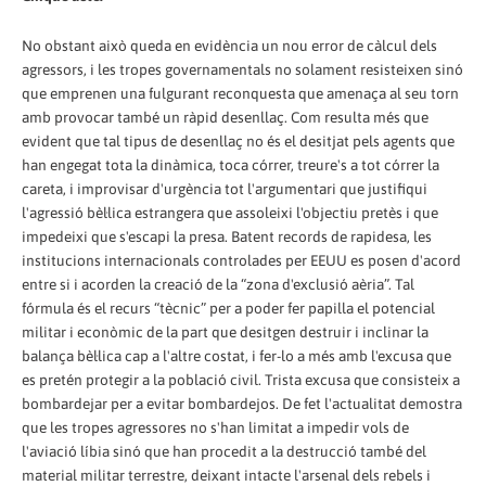
No obstant això queda en evidència un nou error de càlcul dels
agressors, i les tropes governamentals no solament resisteixen sinó
que emprenen una fulgurant reconquesta que amenaça al seu torn
amb provocar també un ràpid desenllaç. Com resulta més que
evident que tal tipus de desenllaç no és el desitjat pels agents que
han engegat tota la dinàmica, toca córrer, treure's a tot córrer la
careta, i improvisar d'urgència tot l'argumentari que justifiqui
l'agressió bèl·lica estrangera que assoleixi l'objectiu pretès i que
impedeixi que s'escapi la presa. Batent records de rapidesa, les
institucions internacionals controlades per EEUU es posen d'acord
entre si i acorden la creació de la “zona d'exclusió aèria”. Tal
fórmula és el recurs “tècnic” per a poder fer papilla el potencial
militar i econòmic de la part que desitgen destruir i inclinar la
balança bèl·lica cap a l'altre costat, i fer-lo a més amb l'excusa que
es pretén protegir a la població civil. Trista excusa que consisteix a
bombardejar per a evitar bombardejos. De fet l'actualitat demostra
que les tropes agressores no s'han limitat a impedir vols de
l'aviació líbia sinó que han procedit a la destrucció també del
material militar terrestre, deixant intacte l'arsenal dels rebels i