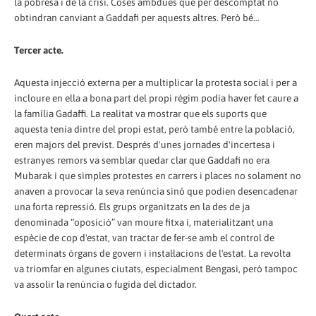
la pobresa i de la crisi. Coses ambdues que per descomptat no
obtindran canviant a Gaddafi per aquests altres. Però bé…
Tercer acte.
Aquesta injecció externa per a multiplicar la protesta social i per a
incloure en ella a bona part del propi règim podia haver fet caure a
la família Gadaffi. La realitat va mostrar que els suports que
aquesta tenia dintre del propi estat, però també entre la població,
eren majors del previst. Després d'unes jornades d'incertesa i
estranyes remors va semblar quedar clar que Gaddafi no era
Mubarak i que simples protestes en carrers i places no solament no
anaven a provocar la seva renúncia sinó que podien desencadenar
una forta repressió. Els grups organitzats en la des de ja
denominada “oposició” van moure fitxa i, materialitzant una
espècie de cop d'estat, van tractar de fer-se amb el control de
determinats òrgans de govern i instal·lacions de l'estat. La revolta
va triomfar en algunes ciutats, especialment Bengasi, però tampoc
va assolir la renúncia o fugida del dictador.