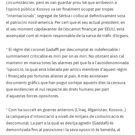
circumstàncies, però es van guardar prou bé que arribessin a
l'opinió pública. Kosovo va ser finalment ocupat per tropes
“internacionals”, segregat de Sèrbia i col·locat definitivament sota
el patrocini nord-americà. Per cert que el seu actual president, en
el seu moment capdavanter de l'escamot finançat per EEUU, està
assenyalat com el màxim responsable de la xarxa de tràfic d'òrgans.
* El règim del coronel Gadaffi per descomptat és indefensable i
summament criticable es miri per on es miri. No obstant això cal
mantenir en marxa totes les alarmes pel que fa a l'autodenominada
“oposició, la qual està liderada per antics membres d'aquest règim
i finançada per fortunes alienes al país. A més existeixen
documents gràfics que han pogut sortejar aquests dies la censura
que evidencien el nul respecte als drets humans per part
d'aquestes forces opositores.
* Com ha succeït en guerres anteriors (L'Iraq, Afganistan, Kosovo…)
la campanya d'intoxicació a nivell de mitjans de comunicació és
descomunal. La part a la qual es desitja agredir (Gaddafi) és
demonitzada fins al paroxisme i la seva oposició és beneïda, al