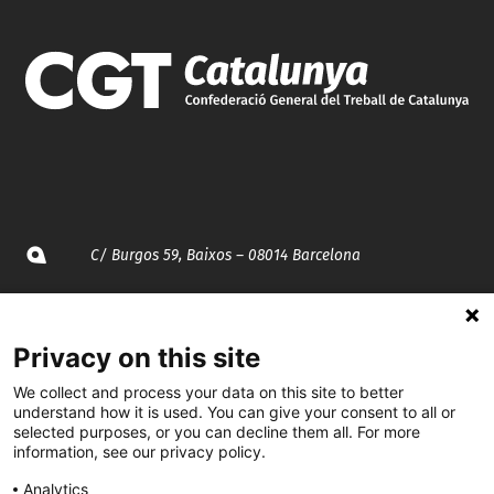
C/ Burgos 59, Baixos – 08014 Barcelona
spccc@
spcgtcatalunya.cat
Privacy on this site
935 120 481
We collect and process your data on this site to better
understand how it is used. You can give your consent to all or
@CGTCatalunya
selected purposes, or you can decline them all. For more
information, see our privacy policy.
cgtcatalunya
Analytics