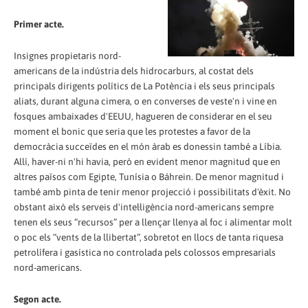
Primer acte.
Insignes propietaris nord-
americans de la indústria dels hidrocarburs, al costat dels
principals dirigents polítics de La Potència i els seus principals
aliats, durant alguna cimera, o en converses de veste'n i vine en
fosques ambaixades d'EEUU, hagueren de considerar en el seu
moment el bonic que seria que les protestes a favor de la
democràcia succeïdes en el món àrab es donessin també a Líbia.
Allí, haver-ni n'hi havia, però en evident menor magnitud que en
altres països com Egipte, Tunísia o Báhrein. De menor magnitud i
també amb pinta de tenir menor projecció i possibilitats d'èxit. No
obstant això els serveis d'intel·ligència nord-americans sempre
tenen els seus “recursos” per a llençar llenya al foc i alimentar molt
o poc els “vents de la llibertat”, sobretot en llocs de tanta riquesa
petrolífera i gasística no controlada pels colossos empresarials
nord-americans.
Segon acte.