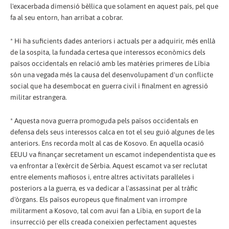
l'exacerbada dimensió bèl·lica que solament en aquest país, pel que
fa al seu entorn, han arribat a cobrar.
* Hi ha suficients dades anteriors i actuals per a adquirir, més enllà
de la sospita, la fundada certesa que interessos econòmics dels
països occidentals en relació amb les matèries primeres de Líbia
són una vegada més la causa del desenvolupament d'un conflicte
social que ha desembocat en guerra civil i finalment en agressió
militar estrangera.
* Aquesta nova guerra promoguda pels països occidentals en
defensa dels seus interessos calca en tot el seu guió algunes de les
anteriors. Ens recorda molt al cas de Kosovo. En aquella ocasió
EEUU va finançar secretament un escamot independentista que es
va enfrontar a l'exèrcit de Sèrbia. Aquest escamot va ser reclutat
entre elements mafiosos i, entre altres activitats paral·leles i
posteriors a la guerra, es va dedicar a l'assassinat per al tràfic
d'òrgans. Els països europeus que finalment van irrompre
militarment a Kosovo, tal com avui fan a Líbia, en suport de la
insurrecció per ells creada coneixien perfectament aquestes