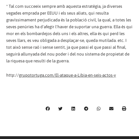
* Tal com succeeix sempre amb aquesta estratègia, ja diverses
vegades emprada per EEUU i els seus aliats, qui resulta
gravíssimament perjudicada és la població civil, la qual, a totes les
seves penúries ha d'afegir l'haver de suportar una guerra. Ella és qui
mor en els bombardejos dels uns i els altres, ella és qui perd les
seves llars, es veu obligada a desplaçar-se, queda mutilada. etc. I
tot això sense raó i sense sentit, ja que passi el que passi al final,
seguirà allunyada del nou poder i del nou sistema de propietat de
la riquesa que resulti de la guerra.
http://
grupotortuga.com/El-ataque-a-Libia-en-seis-actos-y