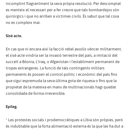
incomplint flagrantment la seva pròpia resolució. Per descomptat
es menteix el necessari per a fer creure que tals bombardejos són
quirúrgics i que no arriben a víctimes civils. És sabut que tal cosa
no es compleix mai.
Sisè acte.
En cas que ni encara així la facció rebel assolís vèncer militarment,
el sisè acte vindria ser la invasió terrestre del país, a imitació del
succeït a Bòsnia, L'Iraq, o Afganistan i l'establiment permanent de
tropes estrangeres. La funció de tals contingents militars
permanents és posseir el control polític i econòmic del país fins
que sigui espremuda la seva última gota de riquesa o fins que la
propietat de la mateixa en mans de multinacionals hagi quedat
consolidada de forma irreversible.
Epíleg.
* Les protestes socials i prodemocrátiques a Líbia són pròpies, però
és indubtable que la forta alimentació externa és la que les ha dut a