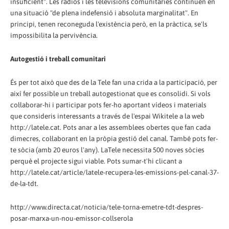
insuficient". Les ràdios i les televisions comunitàries continuen en
una situació "de plena indefensió i absoluta marginalitat". En
principi, tenen reconeguda l'existència però, en la pràctica, se'ls
impossibilita la pervivència.
Autogestió i treball comunitari
És per tot això que des de la Tele fan una crida a la participació, per
així fer possible un treball autogestionat que es consolidi. Si vols
col·laborar-hi i participar pots fer-ho aportant vídeos i materials
que consideris interessants a través de l'espai Wikitele a la web
http://latele.cat. Pots anar a les assemblees obertes que fan cada
dimecres, col·laborant en la pròpia gestió del canal. També pots fer-
te sòcia (amb 20 euros l'any). LaTele necessita 500 noves sòcies
perquè el projecte sigui viable. Pots sumar-t'hi clicant a
http://latele.cat/article/latele-recupera-les-emissions-pel-canal-37-
de-la-tdt.
http://www.directa.cat/noticia/tele-torna-emetre-tdt-despres-
posar-marxa-un-nou-emissor-collserola