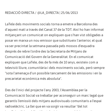
REDACCIÓ DIRECTA / @LA_DIRECTA | 25/06/2013
LaTele dels moviments socials torna a emetre a Barcelona des
d'aquest matí a través del Canal 37 de la TDT. Així ho han informat
mitjançant un comunicat on expliquen que s'han vist obligades a
posar en marxa un nou emissor que substitueix l'anterior, el qual
va ser precintat la setmana passada pels mossos d'esquadra
després de rebre l'ordre des la Secretaria de Mitjans de
Comunicació del Govern de la Generalitat. En el comunicat
expliquen que LaTele, des de fa més de 10 anys, existeix com a
televisió lliure, comunitària i dels moviments socials, però sempre
"sota l'amenaça d'un possible tancament de les emissions i en la
precarietat econòmica més absoluta".
Des de l'inici del projecte l'any 2003, l'Assemblea per la
Comunicació Social va treballar per aconseguir un marc legal que
garantís l'emissió dels mitjans audiovisuals comunitaris a l'espai
radioelèctric. La llei que en va sorgir va resultar "del tot