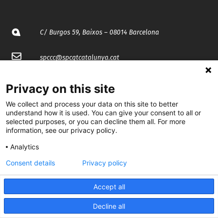
C/ Burgos 59, Baixos – 08014 Barcelona
spccc@
spcgtcatalunya.cat
935 120 481
Privacy on this site
We collect and process your data on this site to better
@CGTCatalunya
understand how it is used. You can give your consent to all or
selected purposes, or you can decline them all. For more
cgtcatalunya
information, see our privacy policy.
Analytics
CGTCatalunya
Consent details
Privacy policy
cgtcatalunya
Accept all
Decline all
Desenvolupat per