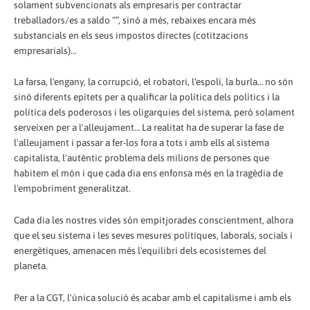
solament subvencionats als empresaris per contractar
treballadors/es a saldo “”, sinó a més, rebaixes encara més
substancials en els seus impostos directes (cotitzacions
empresarials)…
La farsa, l'engany, la corrupció, el robatori, l'espoli, la burla… no són
sinó diferents epítets per a qualificar la política dels polítics i la
política dels poderosos i les oligarquies del sistema, però solament
serveixen per a l'alleujament… La realitat ha de superar la fase de
l'alleujament i passar a fer-los fora a tots i amb ells al sistema
capitalista, l'autèntic problema dels milions de persones que
habitem el món i que cada dia ens enfonsa més en la tragèdia de
l'empobriment generalitzat.
Cada dia les nostres vides són empitjorades conscientment, alhora
que el seu sistema i les seves mesures polítiques, laborals, socials i
energètiques, amenacen més l'equilibri dels ecosistemes del
planeta.
Per a la CGT, l'única solució és acabar amb el capitalisme i amb els