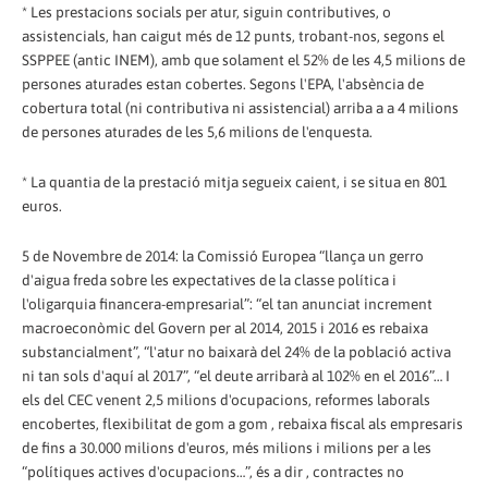
* Les prestacions socials per atur, siguin contributives, o
assistencials, han caigut més de 12 punts, trobant-nos, segons el
SSPPEE (antic INEM), amb que solament el 52% de les 4,5 milions de
persones aturades estan cobertes. Segons l'EPA, l'absència de
cobertura total (ni contributiva ni assistencial) arriba a a 4 milions
de persones aturades de les 5,6 milions de l'enquesta.
* La quantia de la prestació mitja segueix caient, i se situa en 801
euros.
5 de Novembre de 2014: la Comissió Europea “llança un gerro
d'aigua freda sobre les expectatives de la classe política i
l'oligarquia financera-empresarial”: “el tan anunciat increment
macroeconòmic del Govern per al 2014, 2015 i 2016 es rebaixa
substancialment”, “l'atur no baixarà del 24% de la població activa
ni tan sols d'aquí al 2017”, “el deute arribarà al 102% en el 2016”… I
els del CEC venent 2,5 milions d'ocupacions, reformes laborals
encobertes, flexibilitat de gom a gom , rebaixa fiscal als empresaris
de fins a 30.000 milions d'euros, més milions i milions per a les
“polítiques actives d'ocupacions…”, és a dir , contractes no