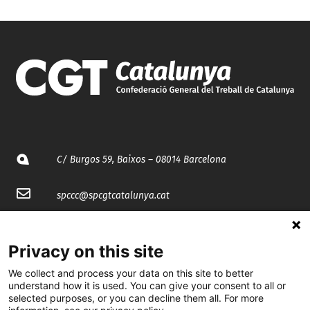
C/ Burgos 59, Baixos – 08014 Barcelona
spccc@
spcgtcatalunya.cat
935 120 481
Privacy on this site
@CGTCatalunya
We collect and process your data on this site to better
understand how it is used. You can give your consent to all or
selected purposes, or you can decline them all. For more
cgtcatalunya