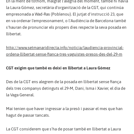
En la ment de tothom, malgrat l'alegria del moment, també hi havia
la Laura Gómez, secretària d'organització de la CGT, qui continúa
empresonada a Wad-Ras (Poblenou). El jutjat d'instrucció 23, que
en va ordenar l'empresonament, o l'Audiència de Barcelona també
s'hauran de pronunciar els propers dies respecte la seva posada en
llibertat.
http://www.setmanaridirecta.info/noticia/laudiencia-provincial-
ordena-llibertat-sense-fianca-tres-vaguistes-presos-des-del-29-m
CGT exigim que també es deixi en llibertat a Laura Gómez
Des de la CGT ens alegrem de la posada en llibertat sense fiança
dels tres companys detinguts el 29-M, Dani, Isma i Xavier, el dia de
la Vaga General.
Mai tenien que haver ingressar a la presó i passar el mes que han
hagut de passar tancats.
La CGT considerem que s'ha de posar també en llibertat a Laura