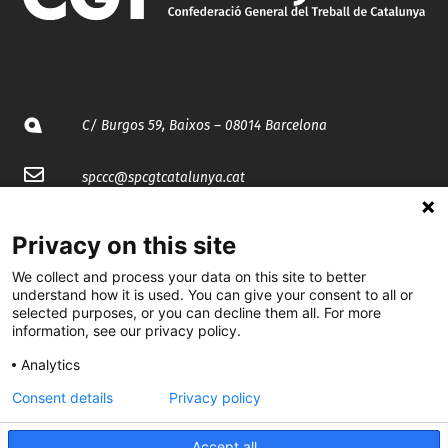
C/ Burgos 59, Baixos – 08014 Barcelona
spccc@
spcgtcatalunya.cat
935 120 481
Privacy on this site
We collect and process your data on this site to better
@CGTCatalunya
understand how it is used. You can give your consent to all or
selected purposes, or you can decline them all. For more
cgtcatalunya
information, see our privacy policy.
CGTCatalunya
Analytics
Consent details
Privacy policy
cgtcatalunya
Accept all