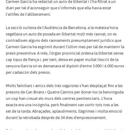
Carmen García ha redactat un auto de llibertat i l'ha filtrat a un
diari per tal d'aconseguir que s'informés que ella havia estat
l'artífex de l'alliberament.
La secció vuitena de l'Audiència de Barcelona, a la mateixa hora,
segellava un auto de posada en llibertat molt més raonat, on es
contradiuen alguns dels raonaments presumptament jurídics que
Carmen Garcia ha esgrimit durant l'últim mes per tal de mantenir la
presó preventiva. A més, l'òrgan provincial ordena la llibertat sense
cap tipus de fiança i, per tant, deixa en paper mullat l'escrit de la
senyora Garcia on es demanava el dipòsit d'entre 3.000 i 6.000 euros
per cadascún dels presos.
Molts familiars i amics dels tres vaguistes s'han desplaçat fins a les
presons de Can Brians i Quatre Camins per donar-los la benvinguda
un cop han creuat els murs dels centres penitenciaris. L'hora
exacte era una incògnita, però finalment van sortir tots tres a les
set de la tarda. Abraçades, aplaudiments, llàgrimes i molta emoció
durant la retrobada després de 34 dies d'empresonament.