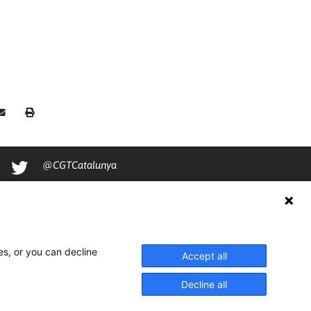
@CGTCatalunya
cgtcatalunya
CGTCatalunya
cgtcatalunya
es, or you can decline
Accept all
Decline all