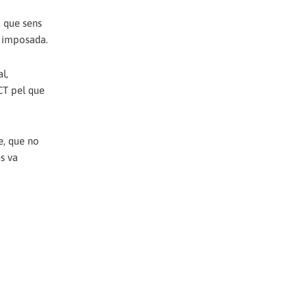
, que sens
a imposada.
l,
SCT pel que
le, que no
s va