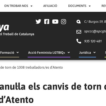
ON TROBAR-NOS
AFILIACIÓ
DOCUMENTS
RE
C/ Burgos 59, 
spccc@
spcgt
935 120 481
Formació
Acció Feminista LGTBIQ+
Jurídica
s de torn de 1008 treballadors/es d’Atento
nul·la els canvis de torn
d’Atento