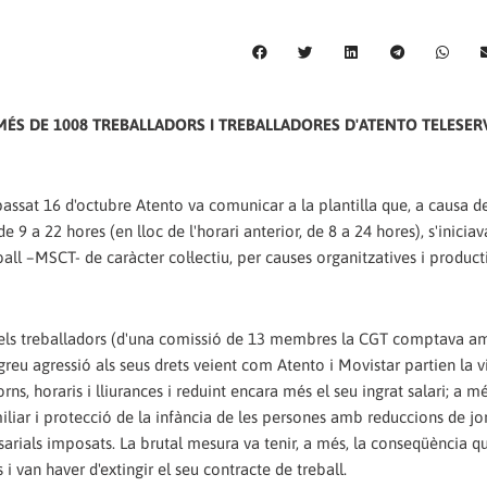
 MÉS DE 1008 TREBALLADORS I TREBALLADORES D'ATENTO TELESER
assat 16 d'octubre Atento va comunicar a la plantilla que, a causa de
de 9 a 22 hores (en lloc de l'horari anterior, de 8 a 24 hores), s'inicia
all –MSCT- de caràcter col·lectiu, per causes organitzatives i produc
dels treballadors (d'una comissió de 13 membres la CGT comptava am
a greu agressió als seus drets veient com Atento i Movistar partien la 
, horaris i lliurances i reduint encara més el seu ingrat salari; a mé
miliar i protecció de la infància de les persones amb reduccions de j
sarials imposats. La brutal mesura va tenir, a més, la conseqüència q
i van haver d'extingir el seu contracte de treball.