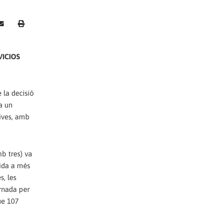
VICIOS
 la decisió
va un
tives, amb
b tres) va
vida a més
s, les
ornada per
ue 107