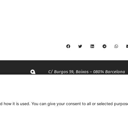
C/ Burgos 59, Baixos – 08014 Barcelona
spccc@
spcgtcatalunya.cat
d how it is used. You can give your consent to all or selected purpos
935 120 481