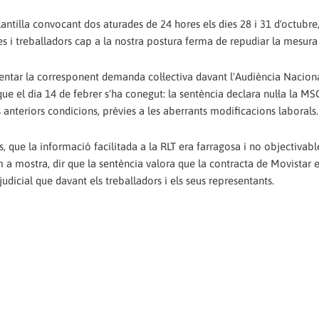
antilla convocant dos aturades de 24 hores els dies 28 i 31 d'octubre
res i treballadors cap a la nostra postura ferma de repudiar la mesur
entar la corresponent demanda col·lectiva davant l'Audiència Naciona
 que el dia 14 de febrer s'ha conegut: la sentència declara nul·la la M
s anteriors condicions, prèvies a les aberrants modificacions laborals.
s, que la informació facilitada a la RLT era farragosa i no objectivab
 a mostra, dir que la sentència valora que la contracta de Movistar e
udicial que davant els treballadors i els seus representants.