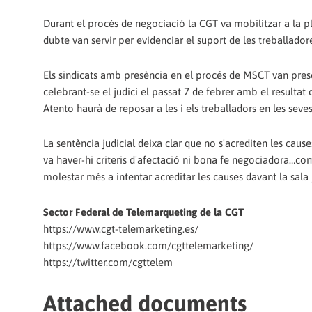
Durant el procés de negociació la CGT va mobilitzar a la pl
dubte van servir per evidenciar el suport de les treballado
Els sindicats amb presència en el procés de MSCT van pres
celebrant-se el judici el passat 7 de febrer amb el resultat
Atento haurà de reposar a les i els treballadors en les seve
La sentència judicial deixa clar que no s'acrediten les cause
va haver-hi criteris d'afectació ni bona fe negociadora…com
molestar més a intentar acreditar les causes davant la sala j
Sector Federal de Telemarqueting de la CGT
https://www.cgt-telemarketing.es/
https://www.facebook.com/cgttelemarketing/
https://twitter.com/cgttelem
Attached documents