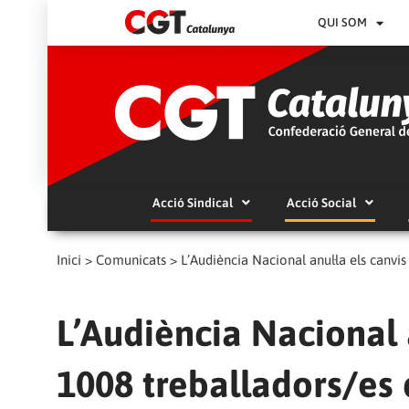
QUI SOM
Acció Sindical
Acció Social
Inici
>
Comunicats
>
L’Audiència Nacional anul·la els canvi
L’Audiència Nacional a
1008 treballadors/es 