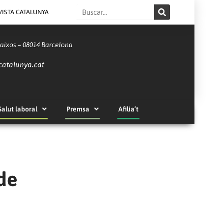
Search
VISTA CATALUNYA
Baixos – 08014 Barcelona
catalunya.cat
Salut laboral
Premsa
Afilia’t
 de