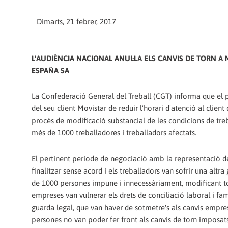
Dimarts, 21 febrer, 2017
L'AUDIÈNCIA NACIONAL ANUL·LA ELS CANVIS DE TORN A
ESPAÑA SA
La Confederació General del Treball (CGT) informa que el p
del seu client Movistar de reduir l'horari d'atenció al client 
procés de modificació substancial de les condicions de treb
més de 1000 treballadores i treballadors afectats.
El pertinent període de negociació amb la representació 
finalitzar sense acord i els treballadors van sofrir una altr
de 1000 persones impune i innecessàriament, modificant torns
empreses van vulnerar els drets de conciliació laboral i fa
guarda legal, que van haver de sotmetre's als canvis empre
persones no van poder fer front als canvis de torn imposats 