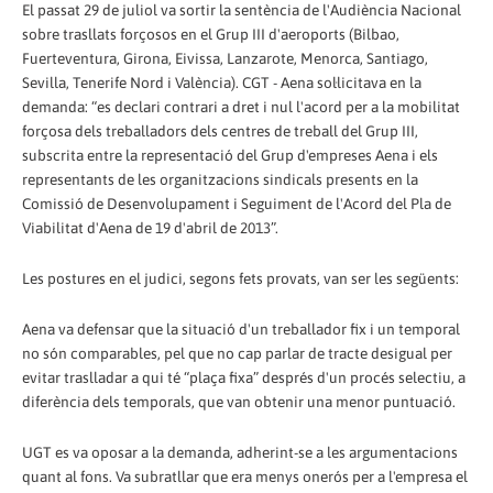
El passat 29 de juliol va sortir la sentència de l'Audiència Nacional
sobre trasllats forçosos en el Grup III d'aeroports (Bilbao,
Fuerteventura, Girona, Eivissa, Lanzarote, Menorca, Santiago,
Sevilla, Tenerife Nord i València). CGT - Aena sol·licitava en la
demanda: “es declari contrari a dret i nul l'acord per a la mobilitat
forçosa dels treballadors dels centres de treball del Grup III,
subscrita entre la representació del Grup d'empreses Aena i els
representants de les organitzacions sindicals presents en la
Comissió de Desenvolupament i Seguiment de l'Acord del Pla de
Viabilitat d'Aena de 19 d'abril de 2013”.
Les postures en el judici, segons fets provats, van ser les següents:
Aena va defensar que la situació d'un treballador fix i un temporal
no són comparables, pel que no cap parlar de tracte desigual per
evitar traslladar a qui té “plaça fixa” després d'un procés selectiu, a
diferència dels temporals, que van obtenir una menor puntuació.
UGT es va oposar a la demanda, adherint-se a les argumentacions
quant al fons. Va subratllar que era menys onerós per a l'empresa el