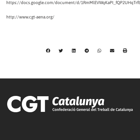
https://docs.google.com/document/d/1RmMlEVWqKaPI_fQP2UHqTr
http://www.cgt-aena.org/