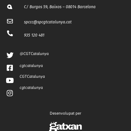
C/ Burgos 59, Baixos – 08014 Barcelona
spccc@
spcgtcatalunya.cat
935 120 481
@CGTCatalunya
cgtcatalunya
CGTCatalunya
cgtcatalunya
Desenvolupat per