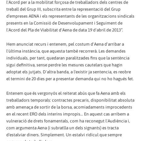
l'Acord per a la mobilitat forçosa de treballadors dels centres de
treball del Grup III, subscrita entre la representació del Grup
d'empreses AENA i els representants de les organitzacions sindicals
presents en la Comissió de Desenvolupament i Seguiment de
l'Acord del Pla de Viabilitat d'Aena de data 19 d'abril de 2013”.
Hem anunciat recurs i entenem, pel costum d'Aena d'arribar a
l'última instància, que aquesta també recorrerà. Les demandes
individuals, per tant, quedaran paralitzades fins que la sentència
sigui definitiva, sense perdre les mesures cautelars que hagin
adoptat els jutjats. D'altra banda, a l'existir ja sentencia, es reobre
el termini de 20 dies per a presentar demanda qui no ho hagués fet.
Entenem que és vergonyós el reiterat abús que fa Aena amb els
treballadors temporals: contractes precaris, disponibilitat absoluta
amb amenaça de sortir de la borsa, acomiadaments improcedents
en el recent ERO dels interins impropis... En aquest cas arribem a
vulneració de drets fonamentals, com ha reconegut l'Audiència i,
com argumenta Aena (i subratlla un dels signants) es tracta
d'estalviar diners. Simplement. Un estalvi ridícul que sempre