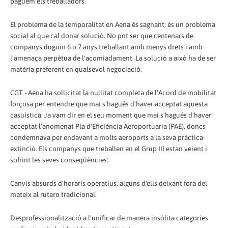
paguem els treballadors.
El problema de la temporalitat en Aena és sagnant; és un problema
social al que cal donar solució. No pot ser que centenars de
companys duguin 6 o 7 anys treballant amb menys drets i amb
l'amenaça perpètua de l'acomiadament. La solució a això ha de ser
matèria preferent en qualsevol negociació.
CGT - Aena ha sol·licitat la nul·litat completa de l'Acord de mobilitat
forçosa per entendre que mai s'hagués d'haver acceptat aquesta
casuística. Ja vam dir en el seu moment que mai s'hagués d'haver
acceptat l'anomenat Pla d'Eficiència Aeroportuaria (PAE), doncs
condemnava per endavant a molts aeroports a la seva pràctica
extinció. Els companys que treballen en el Grup III estan veient i
sofrint les seves conseqüències:
Canvis absurds d'horaris operatius, alguns d'ells deixant fora del
mateix al rutero tradicional.
Desprofessionalització a l'unificar de manera insòlita categories