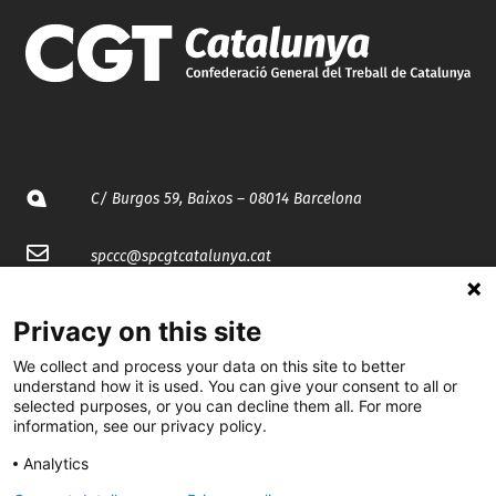
C/ Burgos 59, Baixos – 08014 Barcelona
spccc@
spcgtcatalunya.cat
935 120 481
Privacy on this site
We collect and process your data on this site to better
@CGTCatalunya
understand how it is used. You can give your consent to all or
selected purposes, or you can decline them all. For more
cgtcatalunya
information, see our privacy policy.
CGTCatalunya
Analytics