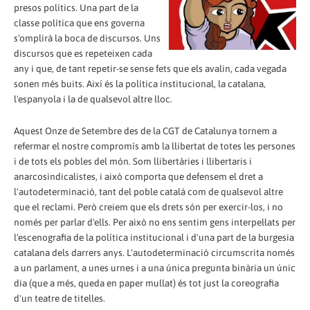
presos polítics. Una part de la
classe política que ens governa
s'omplirà la boca de discursos. Uns
discursos que es repeteixen cada
any i que, de tant repetir-se sense fets que els avalin, cada vegada
sonen més buits. Així és la política institucional, la catalana,
l'espanyola i la de qualsevol altre lloc.
Aquest Onze de Setembre des de la CGT de Catalunya tornem a
refermar el nostre compromís amb la llibertat de totes les persones
i de tots els pobles del món. Som llibertàries i llibertaris i
anarcosindicalistes, i això comporta que defensem el dret a
l'autodeterminació, tant del poble català com de qualsevol altre
que el reclami. Però creiem que els drets són per exercir-los, i no
només per parlar d'ells. Per això no ens sentim gens interpel·lats per
l'escenografia de la política institucional i d'una part de la burgesia
catalana dels darrers anys. L'autodeterminació circumscrita només
a un parlament, a unes urnes i a una única pregunta binària un únic
dia (que a més, queda en paper mullat) és tot just la coreografia
d'un teatre de titelles.