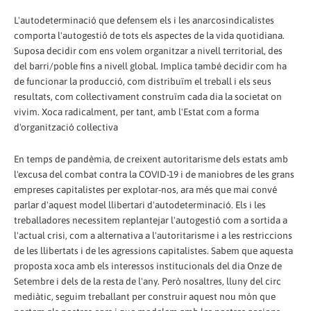
L'autodeterminació que defensem els i les anarcosindicalistes
comporta l'autogestió de tots els aspectes de la vida quotidiana.
Suposa decidir com ens volem organitzar a nivell territorial, des
del barri/poble fins a nivell global. Implica també decidir com ha
de funcionar la producció, com distribuïm el treball i els seus
resultats, com col·lectivament construïm cada dia la societat on
vivim. Xoca radicalment, per tant, amb l'Estat com a forma
d'organització col·lectiva
En temps de pandèmia, de creixent autoritarisme dels estats amb
l'excusa del combat contra la COVID-19 i de maniobres de les grans
empreses capitalistes per explotar-nos, ara més que mai convé
parlar d'aquest model llibertari d'autodeterminació. Els i les
treballadores necessitem replantejar l'autogestió com a sortida a
l'actual crisi, com a alternativa a l'autoritarisme i a les restriccions
de les llibertats i de les agressions capitalistes. Sabem que aquesta
proposta xoca amb els interessos institucionals del dia Onze de
Setembre i dels de la resta de l'any. Però nosaltres, lluny del circ
mediàtic, seguim treballant per construir aquest nou món que