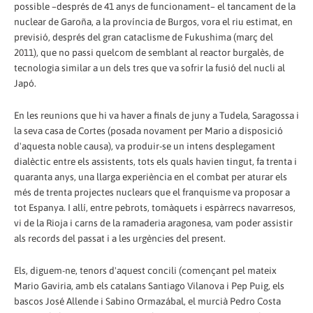
possible –després de 41 anys de funcionament– el tancament de la
nuclear de Garoña, a la província de Burgos, vora el riu estimat, en
previsió, després del gran cataclisme de Fukushima (març del
2011), que no passi quelcom de semblant al reactor burgalès, de
tecnologia similar a un dels tres que va sofrir la fusió del nucli al
Japó.
En les reunions que hi va haver a finals de juny a Tudela, Saragossa i
la seva casa de Cortes (posada novament per Mario a disposició
d'aquesta noble causa), va produir-se un intens desplegament
dialèctic entre els assistents, tots els quals havien tingut, fa trenta i
quaranta anys, una llarga experiència en el combat per aturar els
més de trenta projectes nuclears que el franquisme va proposar a
tot Espanya. I allí, entre pebrots, tomàquets i espàrrecs navarresos,
vi de la Rioja i carns de la ramaderia aragonesa, vam poder assistir
als records del passat i a les urgències del present.
Els, diguem-ne, tenors d'aquest concili (començant pel mateix
Mario Gaviria, amb els catalans Santiago Vilanova i Pep Puig, els
bascos José Allende i Sabino Ormazábal, el murcià Pedro Costa