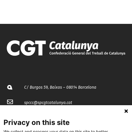
C/ Burgos 59, Baixos – 08014 Barcelona
spccc@
spcgtcatalunya.cat
935 120 481
Privacy on this site
We collect and process your data on this site to better