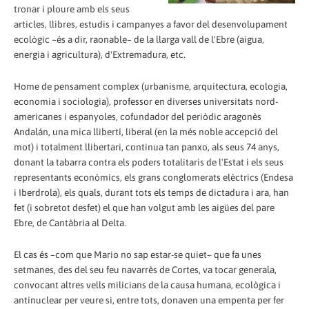
tronar i ploure amb els seus
articles, llibres, estudis i campanyes a favor del desenvolupament
ecològic –és a dir, raonable– de la llarga vall de l'Ebre (aigua,
energia i agricultura), d'Extremadura, etc.
Home de pensament complex (urbanisme, arquitectura, ecologia,
economia i sociologia), professor en diverses universitats nord-
americanes i espanyoles, cofundador del periòdic aragonès
Andalán, una mica llibertí, liberal (en la més noble accepció del
mot) i totalment llibertari, continua tan panxo, als seus 74 anys,
donant la tabarra contra els poders totalitaris de l'Estat i els seus
representants econòmics, els grans conglomerats elèctrics (Endesa
i Iberdrola), els quals, durant tots els temps de dictadura i ara, han
fet (i sobretot desfet) el que han volgut amb les aigües del pare
Ebre, de Cantàbria al Delta.
El cas és –com que Mario no sap estar-se quiet– que fa unes
setmanes, des del seu feu navarrès de Cortes, va tocar generala,
convocant altres vells milicians de la causa humana, ecològica i
antinuclear per veure si, entre tots, donaven una empenta per fer