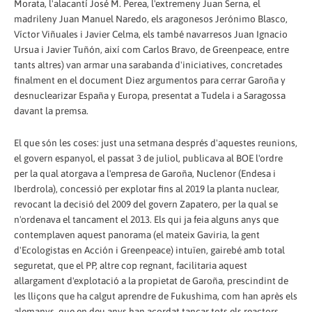
Morata, l'alacantí José M. Perea, l'extremeny Juan Serna, el
madrileny Juan Manuel Naredo, els aragonesos Jerónimo Blasco,
Víctor Viñuales i Javier Celma, els també navarresos Juan Ignacio
Ursua i Javier Tuñón, així com Carlos Bravo, de Greenpeace, entre
tants altres) van armar una sarabanda d'iniciatives, concretades
finalment en el document Diez argumentos para cerrar Garoña y
desnuclearizar España y Europa, presentat a Tudela i a Saragossa
davant la premsa.
El que són les coses: just una setmana després d'aquestes reunions,
el govern espanyol, el passat 3 de juliol, publicava al BOE l'ordre
per la qual atorgava a l'empresa de Garoña, Nuclenor (Endesa i
Iberdrola), concessió per explotar fins al 2019 la planta nuclear,
revocant la decisió del 2009 del govern Zapatero, per la qual se
n'ordenava el tancament el 2013. Els qui ja feia alguns anys que
contemplaven aquest panorama (el mateix Gaviria, la gent
d'Ecologistas en Acción i Greenpeace) intuïen, gairebé amb total
seguretat, que el PP, altre cop regnant, facilitaria aquest
allargament d'explotació a la propietat de Garoña, prescindint de
les lliçons que ha calgut aprendre de Fukushima, com han après els
alemanys, que en deu anys han acordat tancar tots els reactors