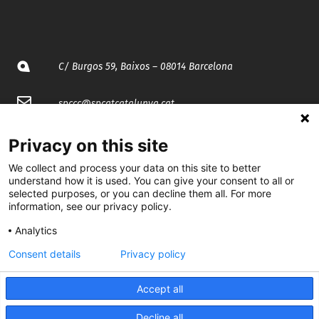
C/ Burgos 59, Baixos – 08014 Barcelona
spccc@
spcgtcatalunya.cat
935 120 481
Privacy on this site
We collect and process your data on this site to better
@CGTCatalunya
understand how it is used. You can give your consent to all or
selected purposes, or you can decline them all. For more
information, see our privacy policy.
cgtcatalunya
Analytics
CGTCatalunya
Consent details
Privacy policy
cgtcatalunya
Accept all
Decline all