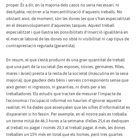
proper. És a dir, en la majoria dels casos no seria necessari, ni
desitjable, recórrer a la mercantilització d'aquests treballs. No
obstant això, de moment, són les dones les que s'han especialitzat
en el desenvolupament d'aquestes tasques. Aquest treball
especialitzat i que llastra les possibilitats d'inserció igualitària en
el mercat laboral de les dones no obté ni visibilitat ni cap tipus de
contraprestació regulada (garantida).
En resum, el que s'està produint és una gran quantitat de treball
que una part de la societat (les esposes, núvies, germanes, filles,
mares i àvies) presta a la resta de la societat (masculina en la seva
majoria), que gaudeix dels béns i serveis corresponents sense que
això generi ni ingressos, ni garanties, ni drets per a les
treballadores. Els estudis que tracten de mesurar l'impacte de
l'economia i l'ocupació informal no hauríen d'ignorar aquesta
realitat. Hi ha dades que assenyalen que les xifres d'informalitat es
dispararien si ho fessin. Per exemple, en el nostre país es treballa
un terme mitjà de 46,3 hores a la setmana: d'elles 25,6 es dediquen
al treball no pagat i només 20,3 al treball pagat. A més, les dones
treballen un 15% més en total que els homes, però tres quartes