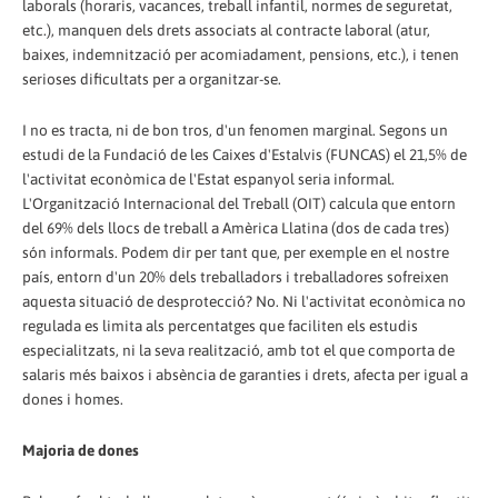
laborals (horaris, vacances, treball infantil, normes de seguretat,
etc.), manquen dels drets associats al contracte laboral (atur,
baixes, indemnització per acomiadament, pensions, etc.), i tenen
serioses dificultats per a organitzar-se.
I no es tracta, ni de bon tros, d'un fenomen marginal. Segons un
estudi de la Fundació de les Caixes d'Estalvis (FUNCAS) el 21,5% de
l'activitat econòmica de l'Estat espanyol seria informal.
L'Organització Internacional del Treball (OIT) calcula que entorn
del 69% dels llocs de treball a Amèrica Llatina (dos de cada tres)
són informals. Podem dir per tant que, per exemple en el nostre
país, entorn d'un 20% dels treballadors i treballadores sofreixen
aquesta situació de desprotecció? No. Ni l'activitat econòmica no
regulada es limita als percentatges que faciliten els estudis
especialitzats, ni la seva realització, amb tot el que comporta de
salaris més baixos i absència de garanties i drets, afecta per igual a
dones i homes.
Majoria de dones