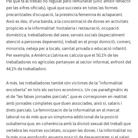
Pel que fa al treball no regulat però remunerat (únic àmbit reflectit
per les xifres oficials), igual que succeeix en totes les formes
precaritzades d'ocupació, la presència femenina és aclaparant.
Això es deu, d'una banda, a la concentració de dones en activitats
propícies a la informalitat: hostaleria i restauració, ocupació
domèstica, treballadores del sexe, serveis socials (especialment
atenció a persones depenents), treball en el propi domicili, comerç
minorista, neteja per a locals, sanitat privada o educació infantil.
Per exemple, a Amèrica Llatina es calcula que el 50,1% de les
treballadores no agrícoles pertanyen al sector informal, enfront del
44,1% de treballadors.
A més, les treballadores també són víctimes de la “informalitat
encoberta” en tots els sectors econòmics. Un cas paradigmàtic és
el de “les falses jornades parcials”, que es corresponen en realitat
amb jornades completes que duen associades, això sí, salaris i
drets parcials. La feminitzacin de la informalitat en el mercat
laboral no és més que un símptoma addicional de la posició
subalterna que, en coherència amb la divisió sexual del treball que
vertebra les nostres societats, ocupen les dones. I la informalitat no
fa més que aprofundir aquesta posició de desavantatge: si el salari