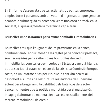
En l'informe s'assenyala que les activitats de petites empreses,
empleadores i persones amb un volum d'ingressos alt que generen
economia submergida es perceben «com una cosa normal» en la
societat, el que augmenta la tolerància cap al frau.
Brussel·les imposa normes per a evitar bombolles immobiliàries
Brussel·les creu que l'augment de les provisions en la banca,
combinat amb l'enduriment de les regles per a concedir préstecs,
són necessàries per a evitar noves bombolles de crèdit i
immobiliàries com les esdevingudes en l'Estat espanyol i Irlanda,
que al seu judici estan «en el cor de la crisi». La Comissió Europea
sosté, en un informe difós per Efe, que la crisi «ha deixat al
descobert els límits de l'estructura reguladora i de supervisió
actual per a bregar amb la debilitat dels balanços del sector
bancari», mentre que la política monetària per si mateixa «és
incapaç d'afrontar de manera efectiva» els reescalfaments del
mercat immobiliari i de crèdit.