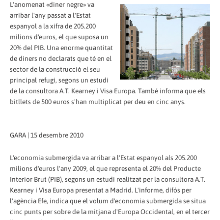
L'anomenat «diner negre» va
arribar l'any passat a l'Estat
espanyol a la xifra de 205.200
milions d'euros, el que suposa un
20% del PIB. Una enorme quantitat
de diners no declarats que té en el
sector de la construcció el seu
principal refugi, segons un estudi
de la consultora A.T. Kearney i Visa Europa. També informa que els
bitllets de 500 euros s'han multiplicat per deu en cinc anys.
GARA | 15 desembre 2010
L'economia submergida va arribar a l'Estat espanyol als 205.200
milions d'euros l'any 2009, el que representa el 20% del Producte
Interior Brut (PIB), segons un estudi realitzat per la consultora A.T.
Kearney i Visa Europa presentat a Madrid. L'informe, difós per
l'agència Efe, indica que el volum d'economia submergida se situa
cinc punts per sobre de la mitjana d'Europa Occidental, en el tercer