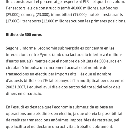
lloc considerant el percentatge respecte al PIB, i el quart en volum.
Per sectors, els de construcció (amb 40.000 milions), autònoms
(29.000), comerç (23.000), immobiliari (19.000), hotels i restaurants
(17.000) i transports (12.000 milions) ocupen les primeres posicions.
Bitllets de 500 euros
Segons l'informe, l'economia submergida es concentra en les
interaccions entre Pymes (amb una facturació inferior a 6 milions
d'euros anuals), mentre que el nombre de bitllets de 500 euros en
circulació impulsa un «increment acusat» del nombre de
transaccions en efectiu per imports alts. I és que el nombre
d'aquests bitllets en l'Estat espanyol s'ha multiplicat per deu entre
2002 i 2007, i equival avui dia a dos terços del total del valor dels
diners en circulació.
En l'estudi es destaca que l'economia submergida es basa en
operacions amb els diners en efectiu, ja que ofereix la possibilitat
de realitzar transaccions anònimes impossibles de rastrejar, pel
que facilita el no declarar una activitat, treball o cobrament.