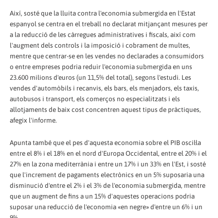
Així, sosté que la lluita contra l'economia submergida en l'Estat
espanyol se centra en el treball no declarat mitjançant mesures per
a la reducció de les càrregues administratives i fiscals, així com
l'augment dels controls i la imposició i cobrament de multes,
mentre que centrar-se en les vendes no declarades a consumidors
o entre empreses podria reduir l'economia submergida en uns
23.600 milions d'euros (un 11,5% del total), segons l'estudi. Les
vendes d'automòbils i recanvis, els bars, els menjadors, els taxis,
autobusos i transport, els comerços no especialitzats i els
allotjaments de baix cost concentren aquest tipus de pràctiques,
afegix l'informe.
Apunta també que el pes d'aquesta economia sobre el PIB oscil·la
entre el 8% i el 18% en el nord d'Europa Occidental, entre el 20% i el
27% en la zona mediterrània i entre un 17% i un 33% en l'Est, i sosté
que l'increment de pagaments electrònics en un 5% suposaria una
disminució d'entre el 2% i el 3% de l'economia submergida, mentre
que un augment de fins a un 15% d'aquestes operacions podria
suposar una reducció de l'economia «en negre» d'entre un 6% i un
9%.