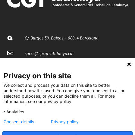
C/ Burgos 59, Baixos – 08014 Barcelona
spccc@
spcgtcatalunya.cat
935 120 481
Privacy on this site
We collect and process your data on this site to better
@CGTCatalunya
understand how it is used. You can give your consent to all or
selected purposes, or you can decline them all. For more
cgtcatalunya
information, see our privacy policy.
CGTCatalunya
Analytics
cgtcatalunya
Consent details
Privacy policy