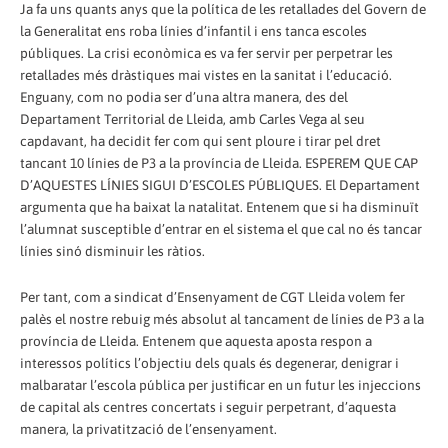
Ja fa uns quants anys que la política de les retallades del Govern de
la Generalitat ens roba línies d’infantil i ens tanca escoles
públiques. La crisi econòmica es va fer servir per perpetrar les
retallades més dràstiques mai vistes en la sanitat i l’educació.
Enguany, com no podia ser d’una altra manera, des del
Departament Territorial de Lleida, amb Carles Vega al seu
capdavant, ha decidit fer com qui sent ploure i tirar pel dret
tancant 10 línies de P3 a la província de Lleida. ESPEREM QUE CAP
D’AQUESTES LÍNIES SIGUI D’ESCOLES PÚBLIQUES. El Departament
argumenta que ha baixat la natalitat. Entenem que si ha disminuït
l’alumnat susceptible d’entrar en el sistema el que cal no és tancar
línies sinó disminuir les ràtios.
Per tant, com a sindicat d’Ensenyament de CGT Lleida volem fer
palès el nostre rebuig més absolut al tancament de línies de P3 a la
província de Lleida. Entenem que aquesta aposta respon a
interessos polítics l’objectiu dels quals és degenerar, denigrar i
malbaratar l’escola pública per justificar en un futur les injeccions
de capital als centres concertats i seguir perpetrant, d’aquesta
manera, la privatització de l’ensenyament.