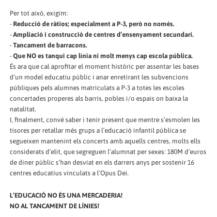
Per tot això, exigim:
-
Reducció de ràtios; especialment a P-3, però no només.
-
Ampliació i construcció de centres d’ensenyament secundari.
-
Tancament de barracons.
-
Que NO es tanqui cap línia ni molt menys cap escola pública.
És ara que cal aprofitar el moment històric per assentar les bases
d’un model educatiu públic i anar enretirant les subvencions
públiques pels alumnes matriculats a P-3 a totes les escoles
concertades properes als barris, pobles i/o espais on baixa la
natalitat.
I, finalment, convé saber i tenir present que mentre s’esmolen les
tisores per retallar més grups a l’educació infantil pública se
segueixen mantenint els concerts amb aquells centres, molts ells
considerats d’elit, que segreguen l’alumnat per sexes: 180M d’euros
de diner públic s’han desviat en els darrers anys per sostenir 16
centres educatius vinculats a l’Opus Dei.
L’EDUCACIÓ NO ÉS UNA MERCADERIA!
NO AL TANCAMENT DE LÍNIES!