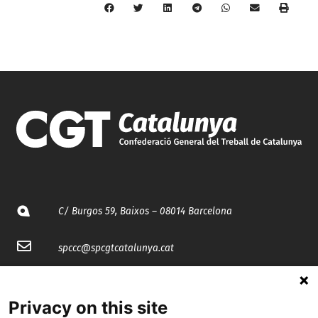
C/ Burgos 59, Baixos – 08014 Barcelona
spccc@
spcgtcatalunya.cat
935 120 481
Privacy on this site