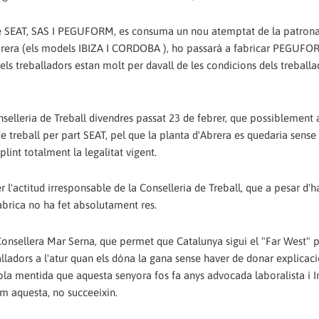
de SEAT, SAS I PEGUFORM, es consuma un nou atemptat de la patronal
 Abrera (els models IBIZA I CORDOBA ), ho passarà a fabricar PEGUFO
dels treballadors estan molt per davall de les condicions dels treball
lleria de Treball divendres passat 23 de febrer, que possiblement a
 treball per part SEAT, pel que la planta d'Abrera es quedaria sense t
lint totalment la legalitat vigent.
 l'actitud irresponsable de la Conselleria de Treball, que a pesar d'h
àbrica no ha fet absolutament res.
onsellera Mar Serna, que permet que Catalunya sigui el "Far West" p
lladors a l'atur quan els dóna la gana sense haver de donar explicac
embla mentida que aquesta senyora fos fa anys advocada laboralista i 
om aquesta, no succeeixin.