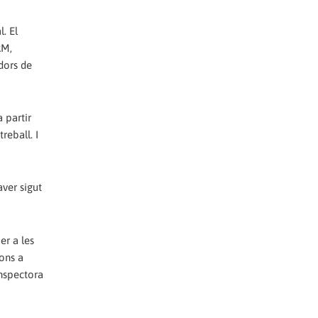
. El
RM,
adors de
 partir
reball. I
aver sigut
er a les
ions a
Inspectora