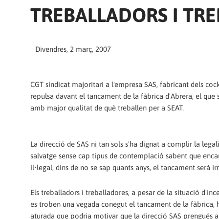
TREBALLADORS I TR
Divendres, 2 març, 2007
CGT sindicat majoritari a l'empresa SAS, fabricant dels co
repulsa davant el tancament de la fàbrica d'Abrera, el que 
amb major qualitat de què treballen per a SEAT.
La direcció de SAS ni tan sols s'ha dignat a complir la lega
salvatge sense cap tipus de contemplació sabent que encara
il•legal, dins de no se sap quants anys, el tancament serà i
Els treballadors i treballadores, a pesar de la situació d'in
es troben una vegada conegut el tancament de la fàbrica,
aturada que podria motivar que la direcció SAS prengués 