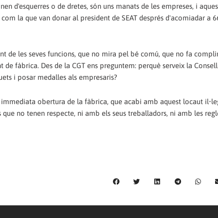
en d'esquerres o de dretes, són uns manats de les empreses, i aques
s, com la que van donar al president de SEAT després d'acomiadar a 6
nt de les seves funcions, que no mira pel bé comú, que no fa complir
nt de fàbrica. Des de la CGT ens preguntem: perquè serveix la Consell
uets i posar medalles als empresaris?
 immediata obertura de la fàbrica, que acabi amb aquest locaut il•le
 que no tenen respecte, ni amb els seus treballadors, ni amb les regl