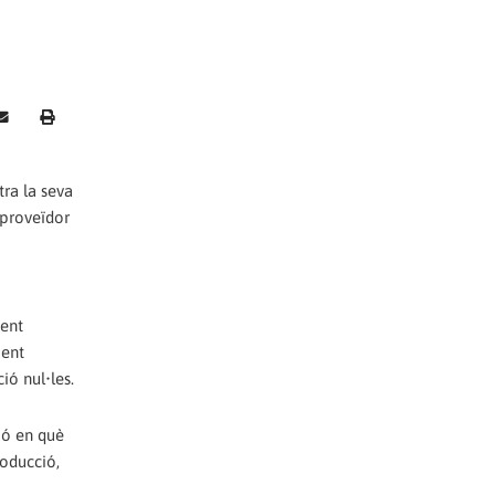
tra la seva
 proveïdor
ment
ment
ió nul•les.
ció en què
oducció,