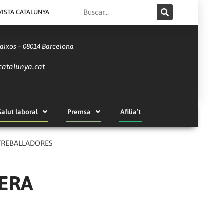
Search
VISTA CATALUNYA
Baixos – 08014 Barcelona
catalunya.cat
Salut laboral
Premsa
Afilia’t
 TREBALLADORES
RERA