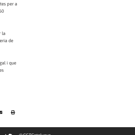
tes per a
60
 la
eria de
gal i que
es