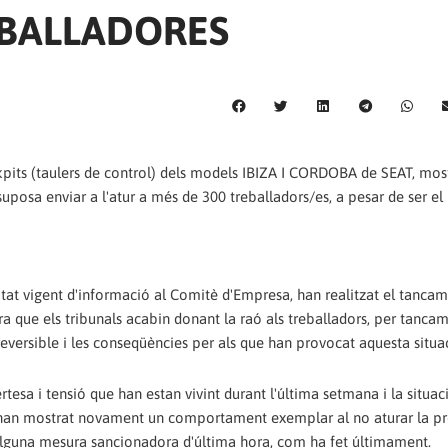
EBALLADORES
ckpits (taulers de control) dels models IBIZA I CORDOBA de SEAT, mos
suposa enviar a l'atur a més de 300 treballadors/es, a pesar de ser el
litat vigent d'informació al Comitè d'Empresa, han realitzat el tanca
 que els tribunals acabin donant la raó als treballadors, per tanca
rreversible i les conseqüències per als que han provocat aquesta situac
certesa i tensió que han estan vivint durant l'última setmana i la situa
 han mostrat novament un comportament exemplar al no aturar la pr
alguna mesura sancionadora d'última hora, com ha fet últimament.