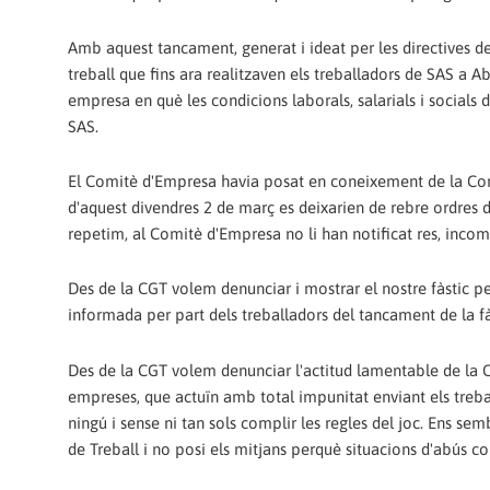
Amb aquest tancament, generat i ideat per les directives 
treball que fins ara realitzaven els treballadors de SAS a
empresa en què les condicions laborals, salarials i socials 
SAS.
El Comitè d'Empresa havia posat en coneixement de la Conse
d'aquest divendres 2 de març es deixarien de rebre ordres de
repetim, al Comitè d'Empresa no li han notificat res, incomp
Des de la CGT volem denunciar i mostrar el nostre fàstic per
informada per part dels treballadors del tancament de la f
Des de la CGT volem denunciar l'actitud lamentable de la C
empreses, que actuïn amb total impunitat enviant els treba
ningú i sense ni tan sols complir les regles del joc. Ens s
de Treball i no posi els mitjans perquè situacions d'abús c