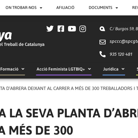
ON TROBAR-NOS
AFILIACIÓ
DOCUMENTS
RE
C/ Burgos 59, 
spccc@
spcgt
935 120 481
Formació
Acció Feminista LGTBIQ+
Jurídica
TA D’ABRERA DEIXANT AL CARRER A MÉS DE 300 TREBALLADORS I
A LA SEVA PLANTA D’AB
A MÉS DE 300