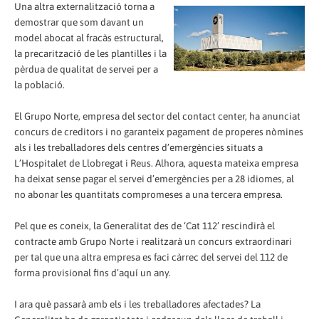
Una altra externalització torna a
demostrar que som davant un
model abocat al fracàs estructural,
la precarització de les plantilles i la
pèrdua de qualitat de servei per a
la població.
El Grupo Norte, empresa del sector del contact center, ha anunciat
concurs de creditors i no garanteix pagament de properes nòmines
als i les treballadores dels centres d’emergències situats a
L’Hospitalet de Llobregat i Reus. Alhora, aquesta mateixa empresa
ha deixat sense pagar el servei d’emergències per a 28 idiomes, al
no abonar les quantitats compromeses a una tercera empresa.
Pel que es coneix, la Generalitat des de ‘Cat 112’ rescindirà el
contracte amb Grupo Norte i realitzarà un concurs extraordinari
per tal que una altra empresa es faci càrrec del servei del 112 de
forma provisional fins d’aquí un any.
I ara què passarà amb els i les treballadores afectades? La