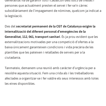
Generalitat ha de garantir tots i cadascun dels llocs de treball i
persones que actualment presten el servei i fer-se’n càrrec
subsidiàriament de l’impagament de nòmines, quelcom ja indicat a
la legislació.
Des del
secretariat permanent de la CGT de Catalunya exigim la
internalització del diferent personal d’emergències de la
Generalitat, 112, 061, transport sanitari
. És ja prou evident que les
externalitzacions motivades per una competició d’ofertes a la
baixa únicament garanteixen condicions i vida precària de les
plantilles que les pateixen i retallades de serveis per a la
ciutadania.
Tanmateix, demanem una reunió amb caràcter d’urgència per a
resoldre aquesta situació. Fem una crida als i les treballadores
afectades a organitzar-se i fer valdre els seus interessos amb totes
les eines disponible
s.