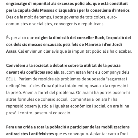
engranatge d'impunitat als excessos policials, que està constituït
per la cúpula dels Mossos d'Esquadra i per la conselleria d'interior
.
Des de fa molt de temps, i sota governs de tots colors, euro-
comunistes o socialistes, convergents o republicans.
És per això que
exigim la dimissió del conseller Buch, l'expulsió del
cos dels sis mossos encausats pels fets de Manresa i d'en Jordi
Arasa
. Cal enviar un clar avís que la impunitat policial s'ha d'acabar.
Convidem a la societat a debatre sobre la utilitat de la policia
davant els conflictes socials
, tal com estan fent els companys dels
EEUU. Parlem de resoldre els problemes de suposada "seguretat i
delinqüència" des d'una òptica totalment oposada a la repressió i
la presó. Anem a l'arrel del problema. On ara hi ha porres posem-hi
altres fòrmules de cohesió social i comunitària, on ara hi ha
repressió posem justícia i igualtat econòmica i social, on ara hi ha
presó i control posem-hi educació.
Fem una crida a tota la població a participar de les mobilitzacions
antiracistes i antifeixistes
que es convoquin. A plantar cara a l'odi