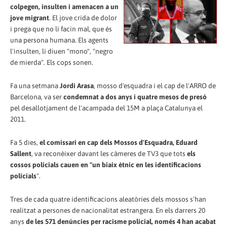
colpegen, insulten i amenacen a un
jove migrant
. El jove crida de dolor
i prega que no li facin mal, que és
una persona humana. Els agents
l'insulten, li diuen "mono", "negro
de mierda". Els cops sonen.
Fa una setmana
Jordi Arasa
, mosso d'esquadra i el cap de l'ARRO de
Barcelona, va ser
condemnat a dos anys i quatre mesos de presó
pel desallotjament de l'acampada del 15M a plaça Catalunya el
2011.
Fa 5 dies,
el comissari en cap dels Mossos d'Esquadra, Eduard
Sallent
, va reconèixer davant les càmeres de TV3 que tots
els
cossos policials cauen en "un biaix ètnic en les identificacions
policials
".
Tres de cada quatre identificacions aleatòries dels mossos s'han
realitzat a persones de nacionalitat estrangera. En els darrers 20
anys
de les 571 denúncies per racisme policial, només 4 han acabat