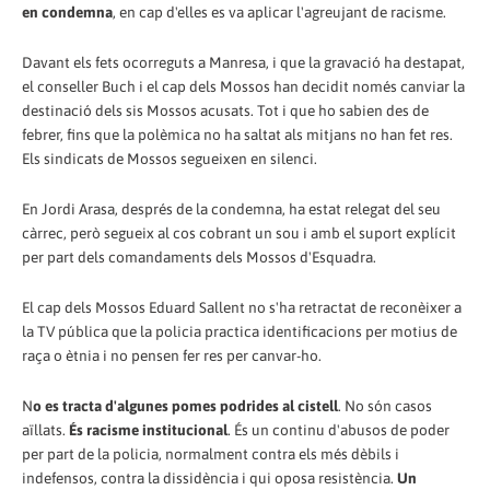
en condemna
, en cap d'elles es va aplicar l'agreujant de racisme.
Davant els fets ocorreguts a Manresa, i que la gravació ha destapat,
el conseller Buch i el cap dels Mossos han decidit només canviar la
destinació dels sis Mossos acusats. Tot i que ho sabien des de
febrer, fins que la polèmica no ha saltat als mitjans no han fet res.
Els sindicats de Mossos segueixen en silenci.
En Jordi Arasa, després de la condemna, ha estat relegat del seu
càrrec, però segueix al cos cobrant un sou i amb el suport explícit
per part dels comandaments dels Mossos d'Esquadra.
El cap dels Mossos Eduard Sallent no s'ha retractat de reconèixer a
la TV pública que la policia practica identificacions per motius de
raça o ètnia i no pensen fer res per canvar-ho.
N
o es tracta d'algunes pomes podrides al cistell
. No són casos
aïllats.
És racisme institucional
. És un continu d'abusos de poder
per part de la policia, normalment contra els més dèbils i
indefensos, contra la dissidència i qui oposa resistència.
Un