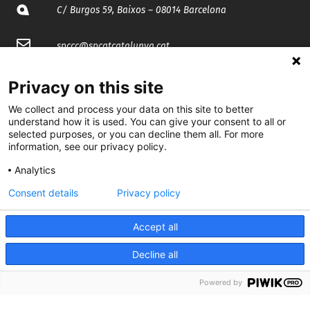
C/ Burgos 59, Baixos – 08014 Barcelona
spccc@
spcgtcatalunya.cat
935 120 481
Privacy on this site
We collect and process your data on this site to better
@CGTCatalunya
understand how it is used. You can give your consent to all or
selected purposes, or you can decline them all. For more
information, see our privacy policy.
cgtcatalunya
Analytics
CGTCatalunya
Consent details
Privacy policy
cgtcatalunya
Accept all
Decline all
Desenvolupat per
Powered by