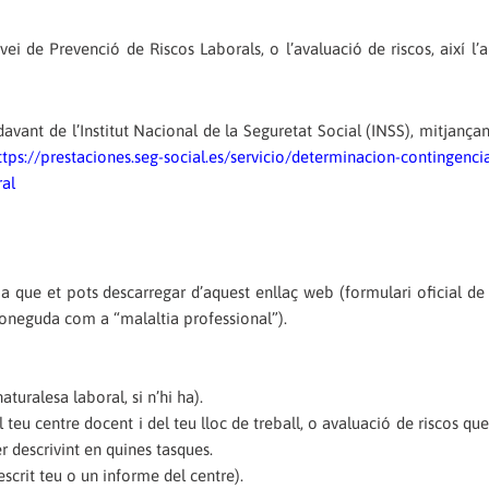
 de Prevenció de Riscos Laborals, o l’avaluació de riscos, així l’a
davant de l’Institut Nacional de la Seguretat Social (INSS), mitjançan
ttps://prestaciones.seg-social.es/servicio/determinacion-contingenci
al
a que et pots descarregar d’aquest enllaç web (formulari oficial de l
coneguda com a “malaltia professional”).
uralesa laboral, si n’hi ha).
 teu centre docent i del teu lloc de treball, o avaluació de riscos qu
r descrivint en quines tasques.
escrit teu o un informe del centre).