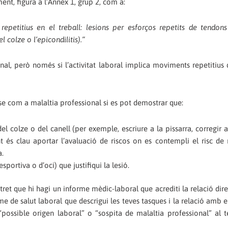
ent, figura a l’Annex 1, grup 2, com a:
epetitius en el treball: lesions per esforços repetits de tendons
 colze o l’epicondilitis).”
onal, però només si l’activitat laboral implica moviments repetitius
-se com a malaltia professional si es pot demostrar que:
l colze o del canell (per exemple, escriure a la pissarra, corregir a
nt és clau aportar l’avaluació de riscos on es contempli el risc d
a.
portiva o d’oci) que justifiqui la lesió.
 tret que hi hagi un informe mèdic-laboral que acrediti la relació dir
rme de salut laboral que descrigui les teves tasques i la relació amb 
“possible origen laboral” o “sospita de malaltia professional” al 