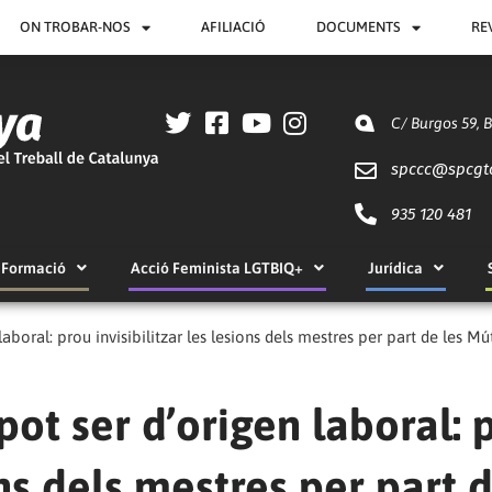
ON TROBAR-NOS
AFILIACIÓ
DOCUMENTS
RE
C/ Burgos 59, 
spccc@
spcgt
935 120 481
Formació
Acció Feminista LGTBIQ+
Jurídica
laboral: prou invisibilitzar les lesions dels mestres per part de les Mú
pot ser d’origen laboral: 
ions dels mestres per part 