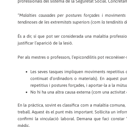
professionals del sistema de la Seguretat Social. Concretam
“Malalties causades per postures forçades i moviments r
tendinoses de les extremitats superiors (com la tendinitis del
És a dir, sí que pot ser considerada una malaltia professi
justificar l’aparició de la lesió.
Per als mestres o professors, l’epicondilitis pot reconèixer
Les seves tasques impliquen moviments repetitius de
continuat d’ordinadors o materials). En aquest pu
repetitius i postures forçades, i aportar-la a la mútu
No hi ha una altra causa externa (com una activitat es
En la pràctica, sovint es classifica com a malaltia comuna,
treball. Aquest és el punt més important. Sol·licita un info
confirmi la vinculació laboral. Demana que faci constar 
mèdic.