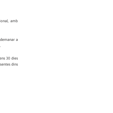
sional, amb
r demanar a
.
ens 30 dies
esentes dins