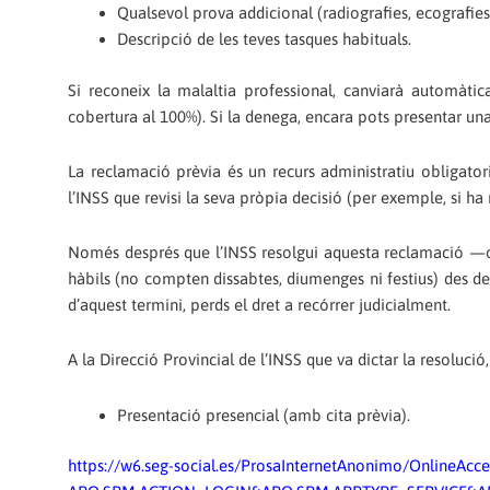
Qualsevol prova addicional (radiografies, ecografies, 
Descripció de les teves tasques habituals.
Si reconeix la malaltia professional, canviarà automàti
cobertura al 100%). Si la denega, encara pots presentar una r
La reclamació prèvia és un recurs administratiu obligatori
l’INSS que revisi la seva pròpia decisió (per exemple, si ha
Només després que l’INSS resolgui aquesta reclamació —o si
hàbils (no compten dissabtes, diumenges ni festius) des de l
d’aquest termini, perds el dret a recórrer judicialment.
A la Direcció Provincial de l’INSS que va dictar la resolució
Presentació presencial (amb cita prèvia).
https://w6.seg-social.es/ProsaInternetAnonimo/OnlineAcce