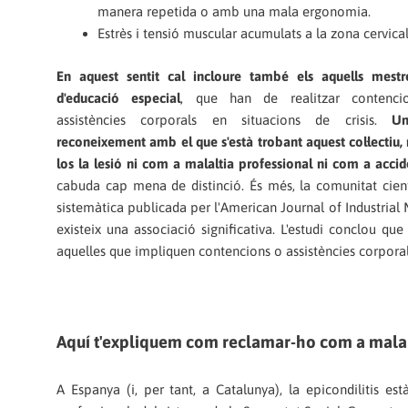
manera repetida o amb una mala ergonomia.
Estrès i tensió muscular acumulats a la zona cervical 
En aquest sentit cal incloure també els aquells mestr
d'educació especial
, que han de realitzar contenci
assistències corporals en situacions de crisis.
U
reconeixement amb el que s'està trobant aquest col·lectiu,
los la lesió ni com a malaltia professional ni com a accid
cabuda cap mena de distinció. És més, la comunitat científ
sistemàtica publicada per l'American Journal of Industrial
existeix una associació significativa. L'estudi conclou 
aquelles que impliquen contencions o assistències corporals
Aquí t'expliquem com reclamar-ho com a malal
A Espanya (i, per tant, a Catalunya), la epicondilitis e