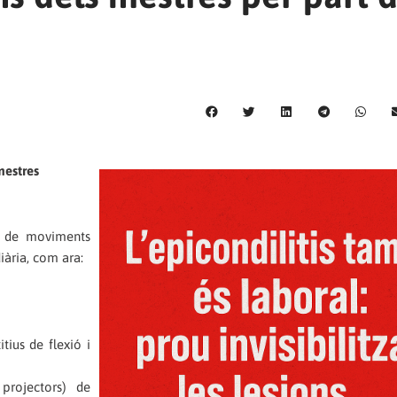
mestres
a de moviments
iària, com ara:
ius de flexió i
 projectors) de