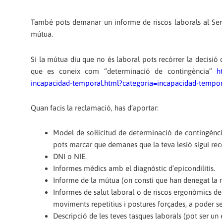
També pots demanar un informe de riscos laborals al Servei
mútua.
Si la mútua diu que no és laboral pots recórrer la decisió 
que es coneix com “determinació de contingència”
h
incapacidad-temporal.html?categoria=incapacidad-tempor
Quan facis la reclamació, has d’aportar:
Model de sol·licitud de determinació de contingènci
pots marcar que demanes que la teva lesió sigui re
DNI o NIE.
Informes mèdics amb el diagnòstic d’epicondilitis.
Informe de la mútua (on consti que han denegat la nat
Informes de salut laboral o de riscos ergonòmics del
moviments repetitius i postures forçades, a poder se
Descripció de les teves tasques laborals (pot ser un 