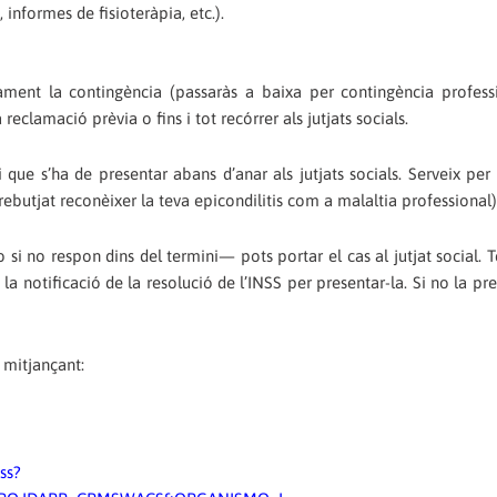
informes de fisioteràpia, etc.).
cament la contingència (passaràs a baixa per contingència profes
eclamació prèvia o fins i tot recórrer als jutjats socials.
 que s’ha de presentar abans d’anar als jutjats socials. Serveix pe
 rebutjat reconèixer la teva epicondilitis com a malaltia professional)
 no respon dins del termini— pots portar el cas al jutjat social. T
a notificació de la resolució de l’INSS per presentar-la. Si no la pr
, mitjançant:
ss?