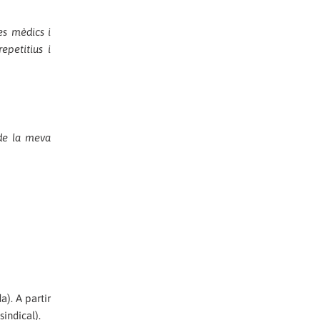
es mèdics i
epetitius i
 de la meva
a). A partir
indical).