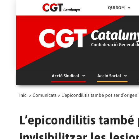
QUI SOM
Acció Sindical
Acció Social
Inici
>
Comunicats
>
L’epicondilitis també pot ser d’origen 
L’epicondilitis també 
invisibilitzar les les