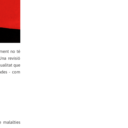
ment no té
Una revisió
ualitat que
çades - com
e malalties