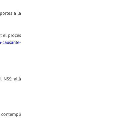
portes a la
t el procés
a-causante-
’INSS; allà
e contempli