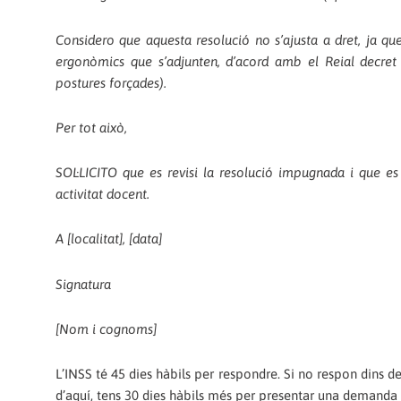
Considero que aquesta resolució no s’ajusta a dret, ja qu
ergonòmics que s’adjunten, d’acord amb el Reial decret
postures forçades).
Per tot això,
SOL·LICITO que es revisi la resolució impugnada i que e
activitat docent.
A [localitat], [data]
Signatura
[Nom i cognoms]
L’INSS té 45 dies hàbils per respondre. Si no respon dins del
d’aquí, tens 30 dies hàbils més per presentar una demanda d