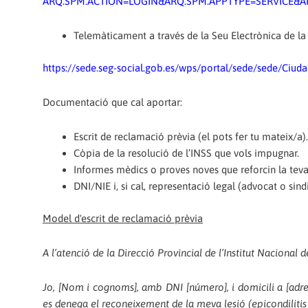
ARQ.SPM.ACTION=LOGIN&ARQ.SPM.APPTYPE=SERVICE&
Telemàticament a través de la Seu Electrònica de la 
https://sede.seg-social.gob.es/wps/portal/sede/sede/Ciu
Documentació que cal aportar:
Escrit de reclamació prèvia (el pots fer tu mateix/a
Còpia de la resolució de l’INSS que vols impugnar.
Informes mèdics o proves noves que reforcin la teva 
DNI/NIE i, si cal, representació legal (advocat o sindi
Model d'escrit de reclamació prèvia
A l’atenció de la Direcció Provincial de l’Institut Nacional 
Jo, [Nom i cognoms], amb DNI [número], i domicili a [adreç
es denega el reconeixement de la meva lesió (epicondilitis