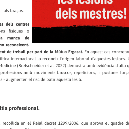
i als braços.
es dels centres
ons físiques o
na manca de
 no reconeixent-
ent de treball per part de la Mútua Ergasat.
En aquest cas concreta
ica internacional ja reconeix l'origen laboral d'aquestes lesions. 
 Medicine (Bretschneider et al. 2022) demostra amb evidència d'alta q
que professions amb moviments bruscos, repeticions, i postures for
 - augmenten el risc de patir aquesta lesió.
tia professional.
stà recollida en el Reial decret 1299/2006, que aprova el quadre d