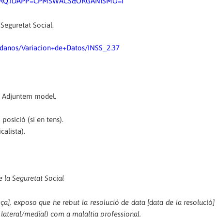
ARQ.IDAPP=CPMSWACS&ORGANISMO=I
Seguretat Social.
dadanos/Variacion+de+Datos/INSS_2.37
). Adjuntem model.
posició (si en tens).
calista).
de la Seguretat Social
a], exposo que he rebut la resolució de data [data de la resolució] 
 lateral/medial) com a malaltia professional.