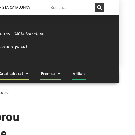
Search
VISTA CATALUNYA
Baixos – 08014 Barcelona
catalunya.cat
Salut laboral
Premsa
Afilia’t
tues!
prou
de