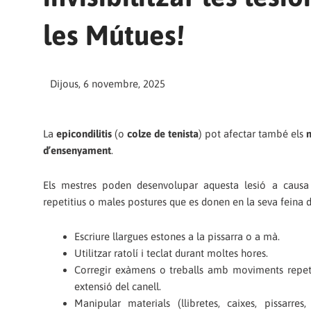
les Mútues!
Dijous, 6 novembre, 2025
La
epicondilitis
(o
colze de tenista
) pot afectar també els
d’ensenyament
.
Els mestres poden desenvolupar aquesta lesió a caus
repetitius o males postures que es donen en la seva feina d
Escriure llargues estones a la pissarra o a mà.
Utilitzar ratolí i teclat durant moltes hores.
Corregir exàmens o treballs amb moviments repetit
extensió del canell.
Manipular materials (llibretes, caixes, pissarres,