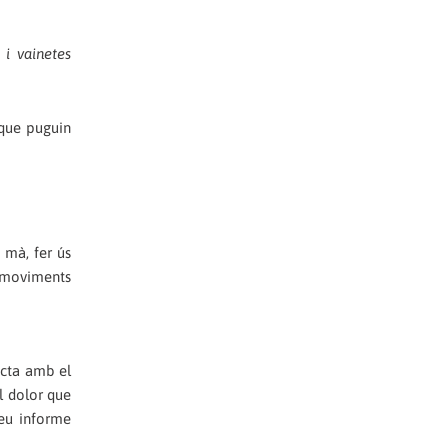
 i vainetes
 que puguin
 mà, fer ús
e moviments
ecta amb el
el dolor que
teu informe