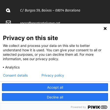
C/ Burgos 59, Baixos – 08014 Barcelona
spccc@
spcgtcatalunya.cat
935 120 481
Privacy on this site
We collect and process your data on this site to better
@CGTCatalunya
understand how it is used. You can give your consent to all or
selected purposes, or you can decline them all. For more
information, see our privacy policy.
cgtcatalunya
Analytics
CGTCatalunya
Consent details
Privacy policy
cgtcatalunya
Accept all
Decline all
Desenvolupat per
Powered by