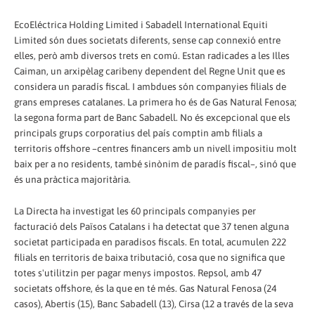
EcoEléctrica Holding Limited i Sabadell International Equiti
Limited són dues societats diferents, sense cap connexió entre
elles, però amb diversos trets en comú. Estan radicades a les Illes
Caiman, un arxipèlag caribeny dependent del Regne Unit que es
considera un paradís fiscal. I ambdues són companyies filials de
grans empreses catalanes. La primera ho és de Gas Natural Fenosa;
la segona forma part de Banc Sabadell. No és excepcional que els
principals grups corporatius del país comptin amb filials a
territoris offshore –centres financers amb un nivell impositiu molt
baix per a no residents, també sinònim de paradís fiscal–, sinó que
és una pràctica majoritària.
La Directa ha investigat les 60 principals companyies per
facturació dels Països Catalans i ha detectat que 37 tenen alguna
societat participada en paradisos fiscals. En total, acumulen 222
filials en territoris de baixa tributació, cosa que no significa que
totes s'utilitzin per pagar menys impostos. Repsol, amb 47
societats offshore, és la que en té més. Gas Natural Fenosa (24
casos), Abertis (15), Banc Sabadell (13), Cirsa (12 a través de la seva