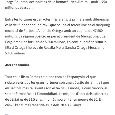
Jorge Gallardo, accionistes de la farmacèutica Almirall, amb 1.950
milions cadascun.
Entre les fortunes espanyoles més grans, la primera amb diferència
és la del fundador d'Inditex –que ocupa el tercer lloc en el rànquing
mundial de Forbes–, Amancio Ortega, amb un capital de 47.600
milions. La segona posició és per al president de Mercadona, Juan
Roig, amb una fortuna de 5.800 milions, i a continuació se situa la
filla d'Ortega i hereva de Rosalía Mera, Sandra Ortega Mera, amb
5.400 milions.
Afers de família
Tant en la llista Forbes catalana com en l'espanyola, el que
s'observa és que les grans fortunes són una qüestió de família i que
els sectors més rellevants són el tèxtil i la moda, la construcció, el
sector farmacèutic i l'immobiliari. La mitjana d'edat dels adinerats
de l'Estat és de 66,5 anys i només nou en tenen menys de 50. En
canvi, l'edat més repetida és la dels 70 als 79 anys.