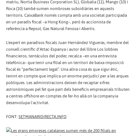
matriu, Nortia Business Corporation SL), Globalia (11), Mango (10) i
Roca (10) també sumen nombroses subsidiàries en aquests
territoris. CaixaBank només compta amb una societat participada
en un paradís fiscal –a Hong Kong–, però és accionista de
referència a Repsol, Gas Natural Fenosa i Abertis.
L'expert en paradisos fiscals Juan Hernández Vigueras, membre del
consell científic d'Attac-Espanya i autor del llibre Los lobbies
financieros, tentáculos del poder, recalca –en una entrevista
telefònica– que tenir una filial en un territori de baixa imposició
fiscal és “perfectament legal”. Una altra cosa és que sigui ètic,
tenint en compte que implica un enorme perjudici per a les arques
públiques. Les administracions deixen de recaptar xifres
astronòmiques pel fet que part dels beneficis empresarials tributen
a centres offshore en comptes de fer-ho allà on la companyia
desenvolupa l'activitat.
FONT:
SETMANARIDIRECTA.INFO