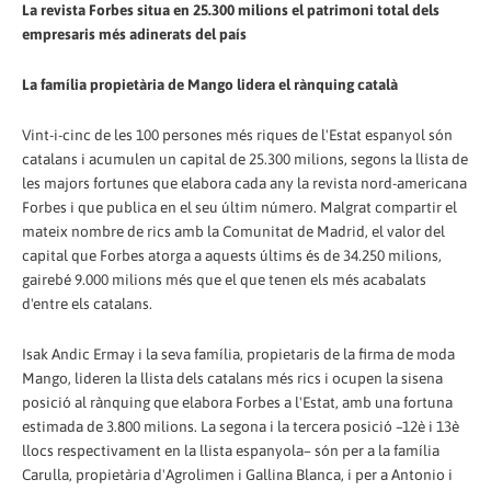
La revista Forbes situa en 25.300 milions el patrimoni total dels
empresaris més adinerats del país
La família propietària de Mango lidera el rànquing català
Vint-i-cinc de les 100 persones més riques de l'Estat espanyol són
catalans i acumulen un capital de 25.300 milions, segons la llista de
les majors fortunes que elabora cada any la revista nord-americana
Forbes i que publica en el seu últim número. Malgrat compartir el
mateix nombre de rics amb la Comunitat de Madrid, el valor del
capital que Forbes atorga a aquests últims és de 34.250 milions,
gairebé 9.000 milions més que el que tenen els més acabalats
d'entre els catalans.
Isak Andic Ermay i la seva família, propietaris de la firma de moda
Mango, lideren la llista dels catalans més rics i ocupen la sisena
posició al rànquing que elabora Forbes a l'Estat, amb una fortuna
estimada de 3.800 milions. La segona i la tercera posició –12è i 13è
llocs respectivament en la llista espanyola– són per a la família
Carulla, propietària d'Agrolimen i Gallina Blanca, i per a Antonio i