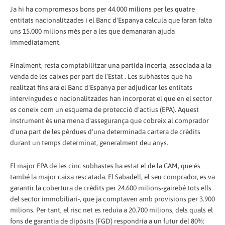
Ja hi ha compromesos bons per 44.000 milions per les quatre
entitats nacionalitzades i el Banc d'Espanya calcula que faran falta
uns 15.000 milions més per a les que demanaran ajuda
immediatament.
Finalment, resta comptabilitzar una partida incerta, associada a la
venda de les caixes per part de l'Estat . Les subhastes que ha
realitzat fins ara el Banc d'Espanya per adjudicar les entitats
intervingudes o nacionalitzades han incorporat el que en el sector
es coneix com un esquema de protecció d'actius (EPA). Aquest
instrument és una mena d'assegurança que cobreix al comprador
d'una part de les pèrdues d'una determinada cartera de crèdits
durant un temps determinat, generalment deu anys.
El major EPA de les cinc subhastes ha estat el de la CAM, que és
també la major caixa rescatada. El Sabadell, el seu comprador, es va
garantir la cobertura de crèdits per 24.600 milions-gairebé tots ells
del sector immobiliari-, que ja comptaven amb provisions per 3.900
milions. Per tant, el risc net es reduïa a 20.700 milions, dels quals el
fons de garantia de dipòsits (FGD) respondria a un futur del 80%: