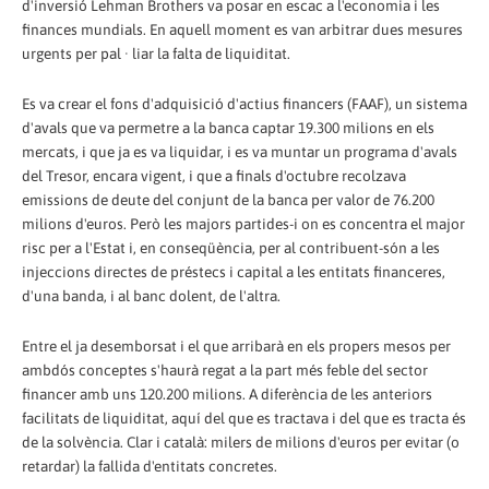
d'inversió Lehman Brothers va posar en escac a l'economia i les
finances mundials. En aquell moment es van arbitrar dues mesures
urgents per pal · liar la falta de liquiditat.
Es va crear el fons d'adquisició d'actius financers (FAAF), un sistema
d'avals que va permetre a la banca captar 19.300 milions en els
mercats, i que ja es va liquidar, i es va muntar un programa d'avals
del Tresor, encara vigent, i que a finals d'octubre recolzava
emissions de deute del conjunt de la banca per valor de 76.200
milions d'euros. Però les majors partides-i on es concentra el major
risc per a l'Estat i, en conseqüència, per al contribuent-són a les
injeccions directes de préstecs i capital a les entitats financeres,
d'una banda, i al banc dolent, de l'altra.
Entre el ja desemborsat i el que arribarà en els propers mesos per
ambdós conceptes s'haurà regat a la part més feble del sector
financer amb uns 120.200 milions. A diferència de les anteriors
facilitats de liquiditat, aquí del que es tractava i del que es tracta és
de la solvència. Clar i català: milers de milions d'euros per evitar (o
retardar) la fallida d'entitats concretes.