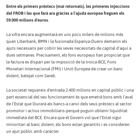
Entre els primers préstecs (mai retornats), les primeres injeccions
del FROB i les que farà ara gràcies a l'ajuda europea freguen els
59.000 milions d'euros
.
La xifra encara augmentarà en uns pocs milers de milions més
quan Liberbank, BMN i la fusionada Espanya-Duero demanin els
ajuts necessaris per cobrir les seves necessitats de capital d'aquí a
dues setmanes. Precisament, els fons europeus han propiciat que
la factura es dispari per la imposició de la troica-BCE, Fons
Monetari Internacional (FMI) i Unió Europea-de crear un banc
dolent, batejat com Sareb.
La societat requereix d'entrada 2.400 milions en capital públic i una
part essencial del seu funcionament és que emetrà bons amb l'aval
de l'Estat que lliurarà als bancs-a canvi dels seus préstecs al sector
promotor i actius immobiliaris-perquè puguin obtenir liquiditat
immediata del BCE. Encara que el Govern vol que l'Estat sigui
minoritari al banc dolent, els bons estan garantits i es consideren
un ajut públic amb caràcter.