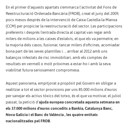
En el primer d'aquests apartats s'emmarca l'activitat del Fons de
Reestructuració Ordenada Bancària (FROB), creat el juny del 2009,
pocs mesos després de la intervenció de Caixa Castella-la Manxa
(CCM) per propiciar la reestructuració del sector. Les participacions
preferents i després l'entrada directa al capital van regar amb
milers de milions a les caixes d'estalvis, el que els va permetre, en
la majoria dels casos, fusionar, tancar milers d'oficines, acomiadar
bona part de les seves plantilles i. .. arribar al 2012 amb uns
balanços infestats de risc immobiliari, amb els comptes de
resultats en vermell o molt pròximes a estar-ho i amb la seva
viabilitat futura seriosament compromesa.
Aquest panorama, empitjorat a propòsit pel Govern en obligar a
realitzar a tot el sector provisions per uns 85.000 milions d'euros
per sanejar els actius tòxics del totxo, és el que va motivar, el juliol
passat, la petició d'
ajuda europea concretada aquesta setmana en
els 37.000 milions d'euros concedits a Bankia, Catalunya Banc,
Nova Galícia i el Banc de València , les quatre entitats
nacionalitzades pel FROB
.