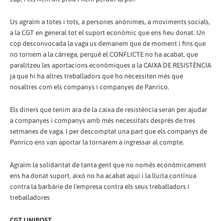
Us agraïm a totes i tots, a persones anònimes, a moviments socials,
a la CGT en general tot el suport econòmic que ens heu donat. Un
cop desconvocada la vaga us demanem que de moment i fins que
no tornem a la càrrega, perquè el CONFLICTE no ha acabat, que
paralitzeu les aportacions econòmiques a la CAIXA DE RESISTÈNCIA
ja que hi ha altres treballadors que ho necessiten més que
nosaltres com els companys i companyes de Panrico.
Els diners que tenim ara de la caixa de resistència seran per ajudar
a companyes i companys amb més necessitats després de tres
setmanes de vaga. I per descomptat una part que els companys de
Panrico ens van aportar la tornarem a ingressar al compte.
Agraïm la solidaritat de tanta gent que no només econòmicament
ens ha donat suport, això no ha acabat aquí i la lluita contínua
contra la barbàrie de l'empresa contra els seus treballadors i
treballadores
CGT UNIPOST