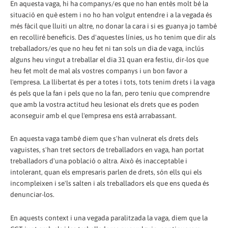
En aquesta vaga, hi ha companys/es que no han entès molt bé la
situació en què estem i no ho han volgut entendre i a la vegada és
més fàcil que lluiti un altre, no donar la cara i si es guanya jo també
en recolliré beneficis. Des d'aquestes línies, us ho tenim que dir als
treballadors/es que no heu fet ni tan sols un dia de vaga, inclús
alguns heu vingut a treballar el dia 31 quan era festiu, dir-los que
heu fet molt de mal als vostres companys i un bon favor a
l'empresa. La llibertat és per a totes i tots, tots tenim drets i la vaga
és pels que la fan i pels que no la fan, pero teniu que comprendre
que amb la vostra actitud heu lesionat els drets que es poden
aconseguir amb el que l'empresa ens està arrabassant.
En aquesta vaga també diem que s'han vulnerat els drets dels
vaguistes, s'han tret sectors de treballadors en vaga, han portat
treballadors d'una població o altra. Això és inacceptable i
intolerant, quan els empresaris parlen de drets, són ells qui els
incompleixen i se'ls salten i als treballadors els que ens queda és
denunciar-los.
En aquests context i una vegada paralitzada la vaga, diem que la