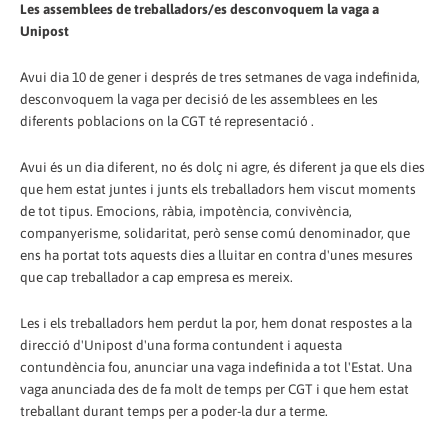
Les assemblees de treballadors/es desconvoquem la vaga a
Unipost
Avui dia 10 de gener i després de tres setmanes de vaga indefinida,
desconvoquem la vaga per decisió de les assemblees en les
diferents poblacions on la CGT té representació .
Avui és un dia diferent, no és dolç ni agre, és diferent ja que els dies
que hem estat juntes i junts els treballadors hem viscut moments
de tot tipus. Emocions, ràbia, impotència, convivència,
companyerisme, solidaritat, però sense comú denominador, que
ens ha portat tots aquests dies a lluitar en contra d'unes mesures
que cap treballador a cap empresa es mereix.
Les i els treballadors hem perdut la por, hem donat respostes a la
direcció d'Unipost d'una forma contundent i aquesta
contundència fou, anunciar una vaga indefinida a tot l'Estat. Una
vaga anunciada des de fa molt de temps per CGT i que hem estat
treballant durant temps per a poder-la dur a terme.