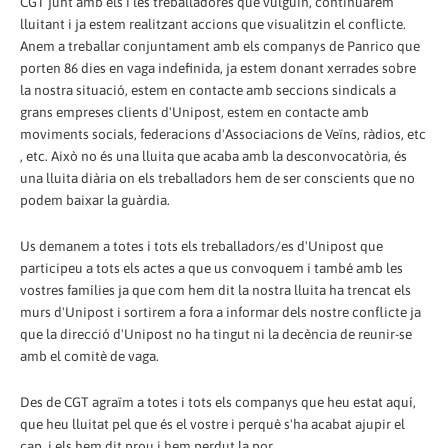
CGT junt amb els i les treballadores que vulguin, continuarem
lluitant i ja estem realitzant accions que visualitzin el conflicte.
Anem a treballar conjuntament amb els companys de Panrico que
porten 86 dies en vaga indefinida, ja estem donant xerrades sobre
la nostra situació, estem en contacte amb seccions sindicals a
grans empreses clients d'Unipost, estem en contacte amb
moviments socials, federacions d'Associacions de Veïns, ràdios, etc
, etc. Això no és una lluita que acaba amb la desconvocatòria, és
una lluita diària on els treballadors hem de ser conscients que no
podem baixar la guàrdia.
Us demanem a totes i tots els treballadors/es d'Unipost que
participeu a tots els actes a que us convoquem i també amb les
vostres famílies ja que com hem dit la nostra lluita ha trencat els
murs d'Unipost i sortirem a fora a informar dels nostre conflicte ja
que la direcció d'Unipost no ha tingut ni la decència de reunir-se
amb el comitè de vaga.
Des de CGT agraïm a totes i tots els companys que heu estat aquí,
que heu lluitat pel que és el vostre i perquè s'ha acabat ajupir el
cap, i els hem dit prou i hem perdut la por.