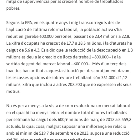
mitjà de supervivència per al creixent nombre de treballadors
pobres.
Segons la EPA, en els quatre anys i mig transcorreguts des de
l'aplicació de l'última reforma laboral, la població activa s'ha
reduït en gairebé 600.000 persones, passant de 23,4 milions a 22,8.
La xifra d'ocupats ha crescut de 17,7 a 18,5 milions, i la d'aturats ha
caigut de 5,6 a 4,3. És a dir, que la reducció de la desocupació en 1,3
milions es deu a la creació de llocs de treball --800.000-- i a la
sortida de gent del mercat laboral --600.000--. Més d'un terç dels
inactius han arribat a aquesta situació per descoratjament davant
les escasses opcions de sobreviure treballant: són 361.000 d'1,12
milions, xifra que inclou a altres 202.200 que no expressen els seus
motius.
No és per a menys a la vista de com evoluciona un mercat laboral
en el qual hi ha menys feina: el nombre total d'hores treballades
per setmana ha caigut dels 600,9 milions de març de 2012 als 559,2
actuals, la qual cosa, malgrat suposar una millorança en relació
amb el mínim de 519,7 de setembre de 2013, suposa una reducció