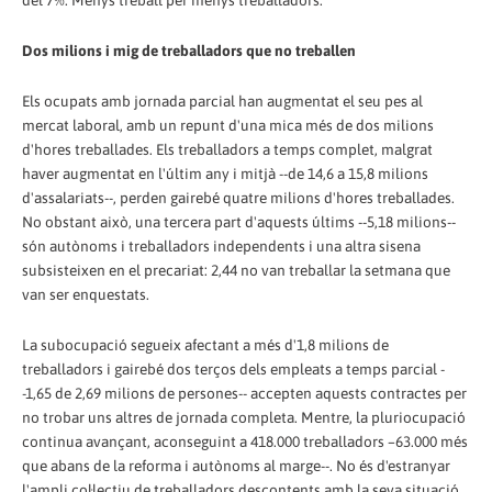
del 7%. Menys treball per menys treballadors.
Dos milions i mig de treballadors que no treballen
Els ocupats amb jornada parcial han augmentat el seu pes al
mercat laboral, amb un repunt d'una mica més de dos milions
d'hores treballades. Els treballadors a temps complet, malgrat
haver augmentat en l'últim any i mitjà --de 14,6 a 15,8 milions
d'assalariats--, perden gairebé quatre milions d'hores treballades.
No obstant això, una tercera part d'aquests últims --5,18 milions--
són autònoms i treballadors independents i una altra sisena
subsisteixen en el precariat: 2,44 no van treballar la setmana que
van ser enquestats.
La subocupació segueix afectant a més d'1,8 milions de
treballadors i gairebé dos terços dels empleats a temps parcial -
-1,65 de 2,69 milions de persones-- accepten aquests contractes per
no trobar uns altres de jornada completa. Mentre, la pluriocupació
continua avançant, aconseguint a 418.000 treballadors –63.000 més
que abans de la reforma i autònoms al marge--. No és d'estranyar
l'ampli col·lectiu de treballadors descontents amb la seva situació