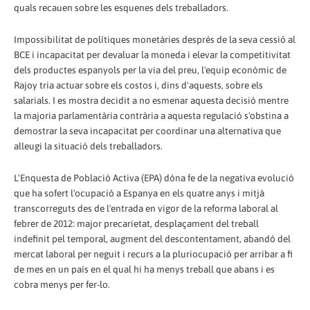
quals recauen sobre les esquenes dels treballadors.
Impossibilitat de polítiques monetàries després de la seva cessió al
BCE i incapacitat per devaluar la moneda i elevar la competitivitat
dels productes espanyols per la via del preu, l'equip econòmic de
Rajoy tria actuar sobre els costos i, dins d'aquests, sobre els
salarials. I es mostra decidit a no esmenar aquesta decisió mentre
la majoria parlamentària contrària a aquesta regulació s'obstina a
demostrar la seva incapacitat per coordinar una alternativa que
alleugi la situació dels treballadors.
L'Enquesta de Població Activa (EPA) dóna fe de la negativa evolució
que ha sofert l'ocupació a Espanya en els quatre anys i mitjà
transcorreguts des de l'entrada en vigor de la reforma laboral al
febrer de 2012: major precarietat, desplaçament del treball
indefinit pel temporal, augment del descontentament, abandó del
mercat laboral per neguit i recurs a la pluriocupació per arribar a fi
de mes en un país en el qual hi ha menys treball que abans i es
cobra menys per fer-lo.