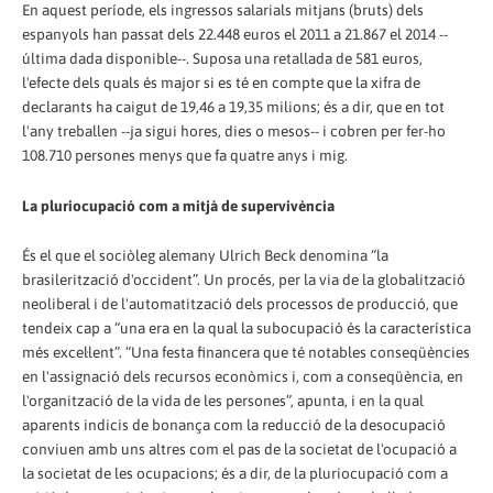
En aquest període, els ingressos salarials mitjans (bruts) dels
espanyols han passat dels 22.448 euros el 2011 a 21.867 el 2014 --
última dada disponible--. Suposa una retallada de 581 euros,
l'efecte dels quals és major si es té en compte que la xifra de
declarants ha caigut de 19,46 a 19,35 milions; és a dir, que en tot
l'any treballen --ja sigui hores, dies o mesos-- i cobren per fer-ho
108.710 persones menys que fa quatre anys i mig.
La pluriocupació com a mitjà de supervivència
És el que el sociòleg alemany Ulrich Beck denomina “la
brasilerització d'occident”. Un procés, per la via de la globalització
neoliberal i de l'automatització dels processos de producció, que
tendeix cap a “una era en la qual la subocupació és la característica
més excel·lent”. “Una festa financera que té notables conseqüències
en l'assignació dels recursos econòmics i, com a conseqüència, en
l'organització de la vida de les persones”, apunta, i en la qual
aparents indicis de bonança com la reducció de la desocupació
conviuen amb uns altres com el pas de la societat de l'ocupació a
la societat de les ocupacions; és a dir, de la pluriocupació com a