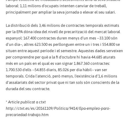
laboral: 1,11 milions d'ocupats intenten canviar de treball,
principalment per ampliar la seva jornada o elevar el seu salari.
La distribució dels 3,46 milions de contractes temporals estimats
per la EPA dóna idea del nivell de precarització del mercat laboral
espanyol: 167.400 contractes duren menys d'un mes --33.100 són
d'un dia--, altres 623.500 es perllonguen entre un i tres i 554.800 se
situen entre aquest període i el semestre. Aquestes dades serveixen
per comprendre per què a la fi d'octubre hi havia 44.685 aturats
més en un país en el qual es van signar 1.867.360 contractes:
1.700.530 d'ells --54.855 diaris, 85.026 per dia hàbil-- van ser
temporals. Crida l'atenció, però menys, l'existència d'1,6 milions
d'assalariats del sector privat que ni tan sols són conscients de la
durada del seu contracte.
*
Article publicat a ctxt
http://ctxt.es/es/20161109/Politica/9414/Epa-empleo-paro-
precariedad-trabajo.htm