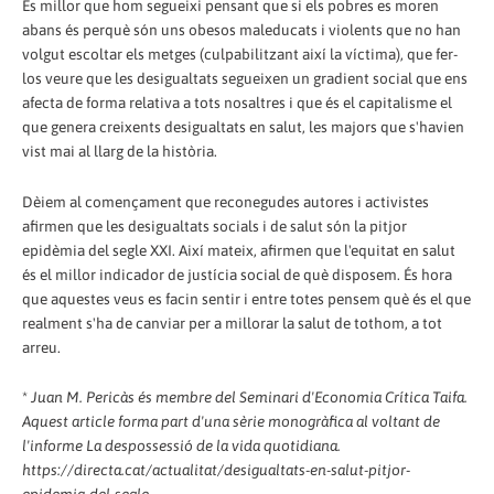
És millor que hom segueixi pensant que si els pobres es moren
abans és perquè són uns obesos maleducats i violents que no han
volgut escoltar els metges (culpabilitzant així la víctima), que fer-
los veure que les desigualtats segueixen un gradient social que ens
afecta de forma relativa a tots nosaltres i que és el capitalisme el
que genera creixents desigualtats en salut, les majors que s'havien
vist mai al llarg de la història.
Dèiem al començament que reconegudes autores i activistes
afirmen que les desigualtats socials i de salut són la pitjor
epidèmia del segle XXI. Així mateix, afirmen que l'equitat en salut
és el millor indicador de justícia social de què disposem. És hora
que aquestes veus es facin sentir i entre totes pensem què és el que
realment s'ha de canviar per a millorar la salut de tothom, a tot
arreu.
*
Juan M. Pericàs és membre del Seminari d'Economia Crítica Taifa.
Aquest article forma part d'una sèrie monogràfica al voltant de
l'informe La despossessió de la vida quotidiana.
https://directa.cat/actualitat/desigualtats-en-salut-pitjor-