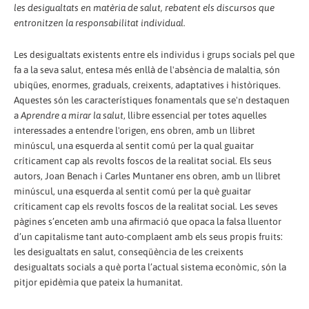
les desigualtats en matèria de salut, rebatent els discursos que
entronitzen la responsabilitat individual.
Les desigualtats existents entre els individus i grups socials pel que
fa a la seva salut, entesa més enllà de l'absència de malaltia, són
ubiqües, enormes, graduals, creixents, adaptatives i històriques.
Aquestes són les característiques fonamentals que se'n destaquen
a
Aprendre a mirar la salut
, llibre essencial per totes aquelles
interessades a entendre l'origen, ens obren, amb un llibret
minúscul, una esquerda al sentit comú per la qual guaitar
críticament cap als revolts foscos de la realitat social. Els seus
autors, Joan Benach i Carles Muntaner ens obren, amb un llibret
minúscul, una esquerda al sentit comú per la què guaitar
críticament cap els revolts foscos de la realitat social. Les seves
pàgines s’enceten amb una afirmació que opaca la falsa lluentor
d’un capitalisme tant auto-complaent amb els seus propis fruits:
les desigualtats en salut, conseqüència de les creixents
desigualtats socials a què porta l’actual sistema econòmic, són la
pitjor epidèmia que pateix la humanitat.