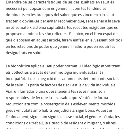
Entendre bé les característiques de les desigualtats en salut és
necessari per copsar com es generen i com les tendències
dominants en les branques del saber que es vinculen a la salut
tracten d'obviar-les per evitar reconèixer que, sense anar a la seva
arrel, el mateix sistema capitalista, les receptes màgiques que es
proposen eliminar-les són ridícules. Per això, en el breu espai de
què disposem en aquest article, farem èmfasi en el vessant polític i
en les relacions de poder que generen i alhora poden reduir les
desigualtats en salut.
La biopolítica aplica el seu poder normatiu i ideològic atomitzant
els col·lectius a través de terminologia individualitzant i
inculpatòria i de la negació dels anomenats determinants socials
de la salut. Es parla de factors de risc i estils de vida individuals.
Així, un fumador o una obesa tenen a les seves mans, són
responsables, de fer que la seva salut, que s'entén de forma
reduccionista com la postergació dels esdeveniments mòrbids
greus vinculats amb hàbits perjudicials, sigui bona. Aquest és
l'enfocament, sigui com sigui la classe social, el gènere, l'ètnia, les
condicions de treball, la situació de resident o migrant, o altres