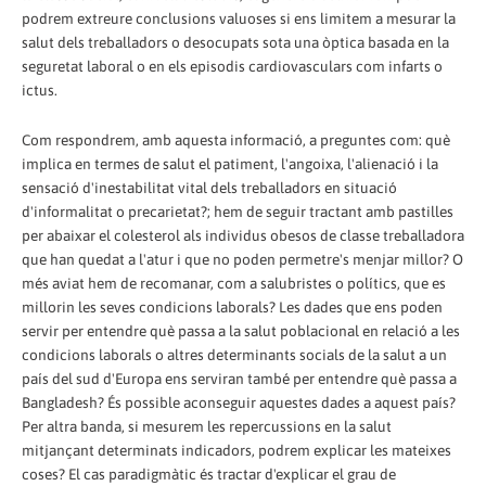
podrem extreure conclusions valuoses si ens limitem a mesurar la
salut dels treballadors o desocupats sota una òptica basada en la
seguretat laboral o en els episodis cardiovasculars com infarts o
ictus.
Com respondrem, amb aquesta informació, a preguntes com: què
implica en termes de salut el patiment, l'angoixa, l'alienació i la
sensació d'inestabilitat vital dels treballadors en situació
d'informalitat o precarietat?; hem de seguir tractant amb pastilles
per abaixar el colesterol als individus obesos de classe treballadora
que han quedat a l'atur i que no poden permetre's menjar millor? O
més aviat hem de recomanar, com a salubristes o polítics, que es
millorin les seves condicions laborals? Les dades que ens poden
servir per entendre què passa a la salut poblacional en relació a les
condicions laborals o altres determinants socials de la salut a un
país del sud d'Europa ens serviran també per entendre què passa a
Bangladesh? És possible aconseguir aquestes dades a aquest país?
Per altra banda, si mesurem les repercussions en la salut
mitjançant determinats indicadors, podrem explicar les mateixes
coses? El cas paradigmàtic és tractar d'explicar el grau de