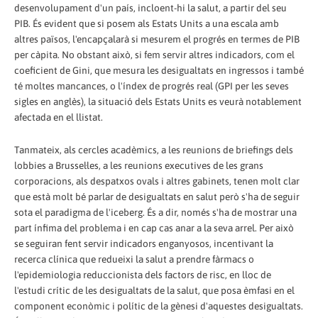
desenvolupament d'un país, incloent-hi la salut, a partir del seu
PIB. És evident que si posem als Estats Units a una escala amb
altres països, l'encapçalarà si mesurem el progrés en termes de PIB
per càpita. No obstant això, si fem servir altres indicadors, com el
coeficient de Gini, que mesura les desigualtats en ingressos i també
té moltes mancances, o l'índex de progrés real (GPI per les seves
sigles en anglès), la situació dels Estats Units es veurà notablement
afectada en el llistat.
Tanmateix, als cercles acadèmics, a les reunions de briefings dels
lobbies a Brussel·les, a les reunions executives de les grans
corporacions, als despatxos ovals i altres gabinets, tenen molt clar
que està molt bé parlar de desigualtats en salut però s'ha de seguir
sota el paradigma de l'iceberg. És a dir, només s'ha de mostrar una
part ínfima del problema i en cap cas anar a la seva arrel. Per això
se seguiran fent servir indicadors enganyosos, incentivant la
recerca clínica que redueixi la salut a prendre fàrmacs o
l'epidemiologia reduccionista dels factors de risc, en lloc de
l'estudi crític de les desigualtats de la salut, que posa èmfasi en el
component econòmic i polític de la gènesi d'aquestes desigualtats.