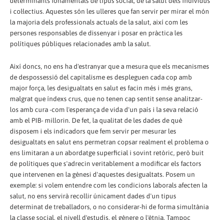
determinants fonamentals de tipus social, de la salut dels individus
i col·lectius. Aquestes són les ulleres que fan servir per mirar el món
la majoria dels professionals actuals de la salut, així com les
persones responsables de dissenyar i posar en pràctica les
polítiques públiques relacionades amb la salut.
Així doncs, no ens ha d'estranyar que a mesura que els mecanismes
de despossessió del capitalisme es despleguen cada cop amb
major força, les desigualtats en salut es facin més i més grans,
malgrat que índexs crus, que no tenen cap sentit sense analitzar-
los amb cura -com l'esperança de vida d'un país i la seva relació
amb el PIB- millorin. De fet, la qualitat de les dades de què
disposem i els indicadors que fem servir per mesurar les
desigualtats en salut ens permetran copsar realment el problema o
ens limitaran a un abordatge superficial i sovint retòric, però buit
de polítiques que s'adrecin veritablement a modificar els factors
que intervenen en la gènesi d'aquestes desigualtats. Posem un
exemple: si volem entendre com les condicions laborals afecten la
salut, no ens servirà recollir únicament dades d'un tipus
determinat de treballadors, o no considerar-hi de forma simultània
la classe social, el nivell d'estudis, el gènere o l'ètnia. Tampoc