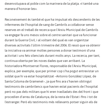
desenvolupava al poble com la marinera de la platja. «I també una
manera d'honorar-les».
Reconeixement és també el que ha impulsat els descendents de les
infermeres de l'hospital de sang de Cambrils a col·laborar sense
reserves en el treball de recerca que l'Arxiu Municipal de Cambrils
va engegar fa uns mesos sobre el centre sanitari que va funcionar
durant la Guerra Civil, i al voltant del qual es van organitzar
diverses activitats l'últim trimestre del 2006. El ressò que va obtenir
la iniciativa va animar moltes persones a donar testimoni d'una
activitat i uns fets silenciats durant molts anys. La recerca, per tant,
continua oberta per les noves dades que van arribant. La
historiadora Montserrat Flores, responsable de l'Arxiu Municipal,
explica, per exemple, que per primer cop s'ha pogut entrevistar un
soldat que hi va estar hospitalitzat –Antonio González López, de
Santa Coloma de Gramenet–, ja que fins ara s'havien obtingut
testimonis de cambrilencs que havien estat pacients de l'hospital
però no pas dels militars que hi eren traslladats des del front i que
procedien d'arreu de Catalunya, de la resta de l'Estat i fins i tot de
l'estranger. Però els testimonis més rellevants potser siguin els de