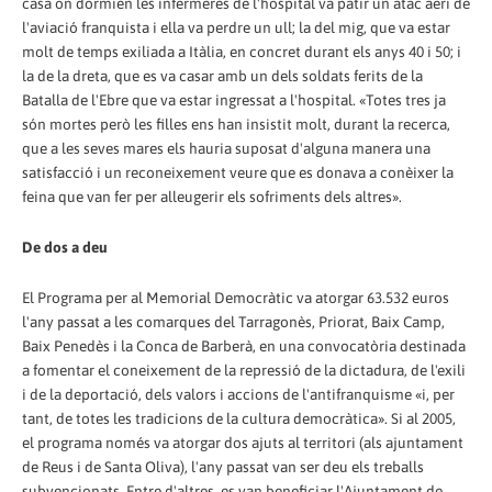
casa on dormien les infermeres de l'hospital va patir un atac aeri de
l'aviació franquista i ella va perdre un ull; la del mig, que va estar
molt de temps exiliada a Itàlia, en concret durant els anys 40 i 50; i
la de la dreta, que es va casar amb un dels soldats ferits de la
Batalla de l'Ebre que va estar ingressat a l'hospital. «Totes tres ja
són mortes però les filles ens han insistit molt, durant la recerca,
que a les seves mares els hauria suposat d'alguna manera una
satisfacció i un reconeixement veure que es donava a conèixer la
feina que van fer per alleugerir els sofriments dels altres».
De dos a deu
El Programa per al Memorial Democràtic va atorgar 63.532 euros
l'any passat a les comarques del Tarragonès, Priorat, Baix Camp,
Baix Penedès i la Conca de Barberà, en una convocatòria destinada
a fomentar el coneixement de la repressió de la dictadura, de l'exili
i de la deportació, dels valors i accions de l'antifranquisme «i, per
tant, de totes les tradicions de la cultura democràtica». Si al 2005,
el programa només va atorgar dos ajuts al territori (als ajuntament
de Reus i de Santa Oliva), l'any passat van ser deu els treballs
subvencionats. Entre d'altres, es van beneficiar l'Ajuntament de