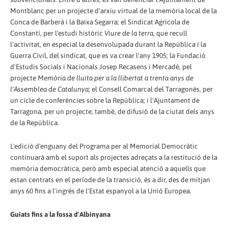
Montblanc per un projecte d'arxiu virtual de la memòria local de la
Conca de Barberà i la Baixa Segarra; el Sindicat Agrícola de
Constantí, per l'estudi històric
Viure de la terra
, que recull
l'activitat, en especial la desenvolupada durant la República i la
Guerra Civil, del sindicat, que es va crear l'any 1905; la Fundació
d'Estudis Socials i Nacionals Josep Recasens i Mercadé, pel
projecte
Memòria de lluita per a la llibertat a trenta anys de
l'Assemblea de Catalunya
; el Consell Comarcal del Tarragonès, per
un cicle de conferències sobre la República; i l'Ajuntament de
Tarragona, per un projecte, també, de difusió de la ciutat dels anys
de la República.
L'edició d'enguany del Programa per al Memorial Democràtic
continuarà amb el suport als projectes adreçats a la restitució de la
memòria democràtica, però amb especial atenció a aquells que
estan centrats en el període de la transició, és a dir, des de mitjan
anys 60 fins a l'ingrés de l'Estat espanyol a la Unió Europea.
Guiats fins a la fossa d'Albinyana