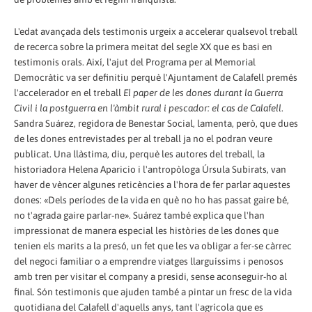
L'edat avançada dels testimonis urgeix a accelerar qualsevol treball
de recerca sobre la primera meitat del segle XX que es basi en
testimonis orals. Així, l'ajut del Programa per al Memorial
Democràtic va ser definitiu perquè l'Ajuntament de Calafell premés
l'accelerador en el treball
El paper de les dones durant la Guerra
Civil i la postguerra en l'àmbit rural i pescador: el cas de Calafell
.
Sandra Suárez, regidora de Benestar Social, lamenta, però, que dues
de les dones entrevistades per al treball ja no el podran veure
publicat. Una llàstima, diu, perquè les autores del treball, la
historiadora Helena Aparicio i l'antropòloga Úrsula Subirats, van
haver de vèncer algunes reticències a l'hora de fer parlar aquestes
dones: «Dels períodes de la vida en què no ho has passat gaire bé,
no t'agrada gaire parlar-ne». Suárez també explica que l'han
impressionat de manera especial les històries de les dones que
tenien els marits a la presó, un fet que les va obligar a fer-se càrrec
del negoci familiar o a emprendre viatges llarguíssims i penosos
amb tren per visitar el company a presidi, sense aconseguir-ho al
final. Són testimonis que ajuden també a pintar un fresc de la vida
quotidiana del Calafell d'aquells anys, tant l'agrícola que es