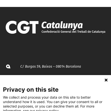
C/ Burgos 59, Baixos – 08014 Barcelona
spccc@
spcgtcatalunya.cat
Privacy on this site
935 120 481
We collect and process your data on this site to better
understand how it is used. You can give your consent to all or
selected purposes, or you can decline them all. For more
@CGTCatalunya
information, see our privacy policy.