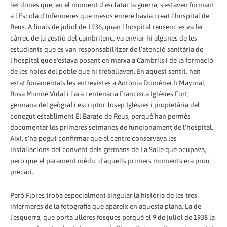
les dones que, en el moment d'esclatar la guerra, s'estaven formant
a l'Escola d'Infermeres que mesos enrere havia creat l'hospital de
Reus. A finals de juliol de 1936, quan l'hospital reusenc es va fer
càrrec de la gestió del cambrilenc, va enviar-hi algunes de les
estudiants que es van responsabilitzar de l'atenció sanitària de
l'hospital que s'estava posant en marxa a Cambrils i de la formació
de les noies del poble que hi treballaven. En aquest sentit, han
estat fonamentals les entrevistes a Antònia Domènech Mayoral,
Rosa Monné Vidal i l'ara centenària Francisca Iglésies Fort,
germana del geògraf i escriptor Josep Iglésies i propietària del
conegut establiment El Barato de Reus, perquè han permès
documentar les primeres setmanes de funcionament de l'hospital.
Així, s'ha pogut confirmar que el centre conservava les
instal·lacions del convent dels germans de La Salle que ocupava,
però que el parament mèdic d'aquells primers moments era prou
precari.
Però Flores troba especialment singular la història de les tres
infermeres de la fotografia que apareix en aquesta plana. La de
l'esquerra, que porta ulleres fosques perquè el 9 de juliol de 1938 la