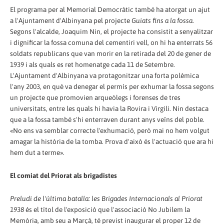
El programa per al Memorial Democràtic també ha atorgat un ajut
a l'Ajuntament d'Albinyana pel projecte
Guiats fins a la fossa
.
Segons l'alcalde, Joaquim Nin, el projecte ha consistit a senyalitzar
i dignificar la fossa comuna del cementiri vell, on hi ha enterrats 56
soldats republicans que van morir en la retirada del 20 de gener de
1939 i als quals es ret homenatge cada 11 de Setembre.
L'Ajuntament d'Albinyana va protagonitzar una forta polèmica
l'any 2003, en què va denegar el permís per exhumar la fossa segons
un projecte que promovien arqueòlegs i forenses de tres
universitats, entre les quals hi havia la Rovira i Virgili. Nin destaca
que a la fossa també s'hi enterraven durant anys veïns del poble.
«No ens va semblar correcte l'exhumació, però mai no hem volgut
amagar la història de la tomba. Prova d'això és l'actuació que ara hi
hem dut a terme».
El comiat del Priorat als brigadistes
Preludi de l'última batalla: les Brigades Internacionals al Priorat
1938
és el títol de l'exposició que l'associació No Jubilem la
Memòria, amb seu a Marçà, té previst inaugurar el proper 12 de