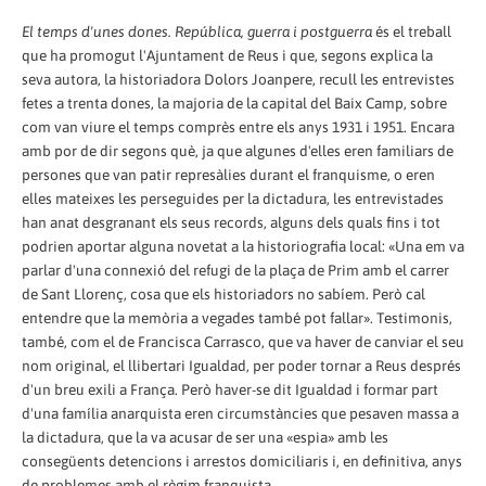
El temps d'unes dones. República, guerra i postguerra
és el treball
que ha promogut l'Ajuntament de Reus i que, segons explica la
seva autora, la historiadora Dolors Joanpere, recull les entrevistes
fetes a trenta dones, la majoria de la capital del Baix Camp, sobre
com van viure el temps comprès entre els anys 1931 i 1951. Encara
amb por de dir segons què, ja que algunes d'elles eren familiars de
persones que van patir represàlies durant el franquisme, o eren
elles mateixes les perseguides per la dictadura, les entrevistades
han anat desgranant els seus records, alguns dels quals fins i tot
podrien aportar alguna novetat a la historiografia local: «Una em va
parlar d'una connexió del refugi de la plaça de Prim amb el carrer
de Sant Llorenç, cosa que els historiadors no sabíem. Però cal
entendre que la memòria a vegades també pot fallar». Testimonis,
també, com el de Francisca Carrasco, que va haver de canviar el seu
nom original, el llibertari Igualdad, per poder tornar a Reus després
d'un breu exili a França. Però haver-se dit Igualdad i formar part
d'una família anarquista eren circumstàncies que pesaven massa a
la dictadura, que la va acusar de ser una «espia» amb les
consegüents detencions i arrestos domiciliaris i, en definitiva, anys
de problemes amb el règim franquista.