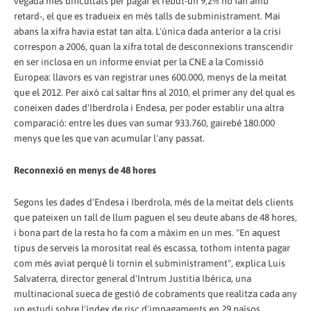
vegada més dificultats per pagar el rebut-un 9,2% ho fan amb
retard-, el que es tradueix en més talls de subministrament. Mai
abans la xifra havia estat tan alta. L'única dada anterior a la crisi
correspon a 2006, quan la xifra total de desconnexions transcendir
en ser inclosa en un informe enviat per la CNE a la Comissió
Europea: llavors es van registrar unes 600.000, menys de la meitat
que el 2012. Per això cal saltar fins al 2010, el primer any del qual es
coneixen dades d'Iberdrola i Endesa, per poder establir una altra
comparació: entre les dues van sumar 933.760, gairebé 180.000
menys que les que van acumular l'any passat.
Reconnexió en menys de 48 hores
Segons les dades d'Endesa i Iberdrola, més de la meitat dels clients
que pateixen un tall de llum paguen el seu deute abans de 48 hores,
i bona part de la resta ho fa com a màxim en un mes. "En aquest
tipus de serveis la morositat real és escassa, tothom intenta pagar
com més aviat perquè li tornin el subministrament", explica Luis
Salvaterra, director general d'Intrum Justitia Ibérica, una
multinacional sueca de gestió de cobraments que realitza cada any
un estudi sobre l'índex de risc d'impagaments en 29 països