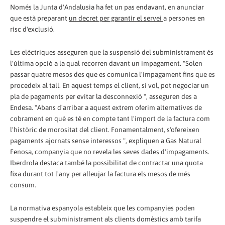
Només la Junta d'Andalusia ha fet un pas endavant, en anunciar
que està preparant
un decret per garantir el servei
a persones en
risc d'exclusió.
Les elèctriques asseguren que la suspensió del subministrament és
l'última opció a la qual recorren davant un impagament. "Solen
passar quatre mesos des que es comunica l'impagament fins que es
procedeix al tall. En aquest temps el client, si vol, pot negociar un
pla de pagaments per evitar la desconnexió ", asseguren des a
Endesa. "Abans d'arribar a aquest extrem oferim alternatives de
cobrament en què es té en compte tant l'import de la factura com
l'històric de morositat del client. Fonamentalment, s'ofereixen
pagaments ajornats sense interessos ", expliquen a Gas Natural
Fenosa, companyia que no revela les seves dades d'impagaments.
Iberdrola destaca també la possibilitat de contractar una quota
fixa durant tot l'any per alleujar la factura els mesos de més
consum.
La normativa espanyola estableix que les companyies poden
suspendre el subministrament als clients domèstics amb tarifa