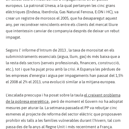
europeus. La patronal Unesa, a la qual pertanyen les cinc grans
elèctriques (Endesa, Iberdrola, Gas Natural Fenosa, E.ON i HC), va
crear un registre de morosos el 2005, que ha desaparegut aquest
any, per reconèixer reincidents entre els clients del mercat lliure
que intentessin canviar de companyia després de deixar un rebut
impagat.
Segons l' informe d'Intrum de 2013 , la taxa de morositat en els
subministraments essencials (aigua, llum, gas) és més baixa que a
la resta dels sectors (serveis professionals, financers, construcció,
etc.), tot i que ha pujat prou amb la crisi. A Espanya les pèrdues de
les empreses d'energia i aigua per impagaments han passat del 1,5%
el 2008 al 2% el 2013, una evolució similar a la mitjana europea.
L'escalada preocupa i ha posat sobre la taula
el creixent problema
de la pobresa energètica
, però de moment el Govern no ha adoptat
mesures per aturar-la. La setmana passada el PP va rebutjar cinc
esmenes al projecte de reforma del sector elèctric que proposaven
prohibir els talls a les famílies vulnerables durant l'hivern, tal com
passa des de fa anys al Regne Unit i més recentment a França.