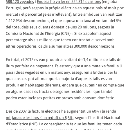
588.120 vegades
i
Endesa ho va fer en 524.814 ocasions
(engloba
Portugal, però segons la pròpia elèctrica en aquest país té molt poc
mercat i el percentatge és irrellevant). Entre ambdues van realitzar
1.112.934 desconnexions, el que suposa una taxa al voltant del 5%
del total dels seus clients domèstics-uns 20 milions, segons la
Comissió Nacional de l'Energia (CNE) -. Si extrapolem aquest
percentatge als sis milions que tenen contractat el servei amb
altres operadores, caldria sumar altres 300.000 desconnexions.
En total, el 2012 es van produir al voltant de 1,4 milions de talls de
llum per falta de pagament. És estrany que a una mateixa família li
passi dues vegades en un mateix any, asseguren a Endesa, per la
qual cosa es pot afirmar que la majoria d'aquests talls es van
produir en habitatges diferents, encara que cal tenir en compte que
en alguns casos es tracta de segones residències i que també
poden estar incloses petites empreses amb consum domèstic.
Des de 2007 la factura elèctrica ha augmentat un 60% i
la renda
mitjana de les llars s'ha reduït un 8,5%
, segons l'Institut Nacional
d'Estadística (INE). La conseqüència és que les famílies tenen cada