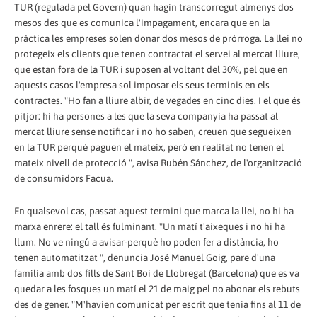
TUR (regulada pel Govern) quan hagin transcorregut almenys dos
mesos des que es comunica l'impagament, encara que en la
pràctica les empreses solen donar dos mesos de pròrroga. La llei no
protegeix els clients que tenen contractat el servei al mercat lliure,
que estan fora de la TUR i suposen al voltant del 30%, pel que en
aquests casos l'empresa sol imposar els seus terminis en els
contractes. "Ho fan a lliure albir, de vegades en cinc dies. I el que és
pitjor: hi ha persones a les que la seva companyia ha passat al
mercat lliure sense notificar i no ho saben, creuen que segueixen
en la TUR perquè paguen el mateix, però en realitat no tenen el
mateix nivell de protecció ", avisa Rubén Sánchez, de l'organització
de consumidors Facua.
En qualsevol cas, passat aquest termini que marca la llei, no hi ha
marxa enrere: el tall és fulminant. "Un matí t'aixeques i no hi ha
llum. No ve ningú a avisar-perquè ho poden fer a distància, ho
tenen automatitzat ", denuncia José Manuel Goig, pare d'una
família amb dos fills de Sant Boi de Llobregat (Barcelona) que es va
quedar a les fosques un matí el 21 de maig pel no abonar els rebuts
des de gener. "M'havien comunicat per escrit que tenia fins al 11 de