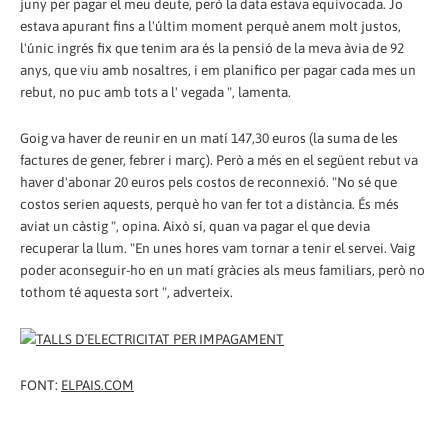
juny per pagar el meu deute, però la data estava equivocada. Jo
estava apurant fins a l'últim moment perquè anem molt justos,
l'únic ingrés fix que tenim ara és la pensió de la meva àvia de 92
anys, que viu amb nosaltres, i em planifico per pagar cada mes un
rebut, no puc amb tots a l' vegada ", lamenta.
Goig va haver de reunir en un matí 147,30 euros (la suma de les
factures de gener, febrer i març). Però a més en el següent rebut va
haver d'abonar 20 euros pels costos de reconnexió. "No sé que
costos serien aquests, perquè ho van fer tot a distància. És més
aviat un càstig ", opina. Això sí, quan va pagar el que devia
recuperar la llum. "En unes hores vam tornar a tenir el servei. Vaig
poder aconseguir-ho en un matí gràcies als meus familiars, però no
tothom té aquesta sort ", adverteix.
FONT:
ELPAIS.COM