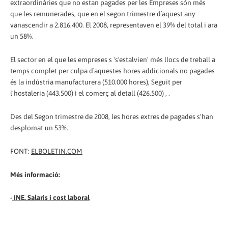
extraordinàries que no estan pagades per les Empreses són més
que les remunerades, que en el segon trimestre d´aquest any
vanascendir a 2.816.400. El 2008, representaven el 39% del total i ara
un 58%.
El sector en el que les empreses s 's'estalvien' més llocs de treball a
temps complet per culpa d´aquestes hores addicionals no pagades
és la indústria manufacturera (510.000 hores), Seguit per
l'hostaleria (443.500) i el comerç al detall (426.500) , .
Des del Segon trimestre de 2008, les hores extres de pagades s'han
desplomat un 53%.
FONT:
ELBOLETIN.COM
Més informació:
-
INE. Salaris i cost laboral