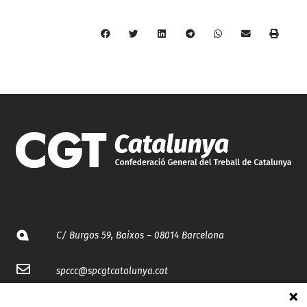
C/ Burgos 59, Baixos – 08014 Barcelona
spccc@
spcgtcatalunya.cat
935 120 481