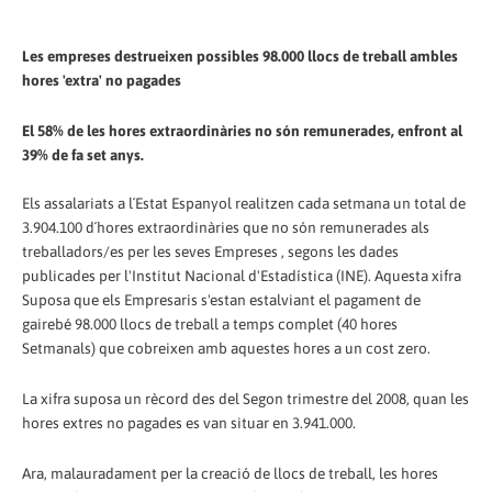
Les empreses destrueixen possibles 98.000 llocs de treball ambles
hores 'extra' no pagades
El 58% de les hores extraordinàries no són remunerades, enfront al
39% de fa set anys.
Els assalariats a l´Estat Espanyol realitzen cada setmana un total de
3.904.100 d´hores extraordinàries que no són remunerades als
treballadors/es per les seves Empreses , segons les dades
publicades per l'Institut Nacional d'Estadística (INE). Aquesta xifra
Suposa que els Empresaris s'estan estalviant el pagament de
gairebé 98.000 llocs de treball a temps complet (40 hores
Setmanals) que cobreixen amb aquestes hores a un cost zero.
La xifra suposa un rècord des del Segon trimestre del 2008, quan les
hores extres no pagades es van situar en 3.941.000.
Ara, malauradament per la creació de llocs de treball, les hores