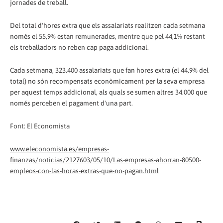
jornades de treball.
Del total d'hores extra que els assalariats realitzen cada setmana
només el 55,9% estan remunerades, mentre que pel 44,1% restant
els treballadors no reben cap paga addicional.
Cada setmana, 323.400 assalariats que fan hores extra (el 44,9% del
total) no són recompensats econòmicament per la seva empresa
per aquest temps addicional, als quals se sumen altres 34.000 que
només perceben el pagament d'una part.
Font: El Economista
www.eleconomista.es/empresas-
finanzas/noticias/2127603/05/10/Las-empresas-ahorran-80500-
empleos-con-las-horas-extras-que-no-pagan.html