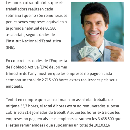
Les hores extraordinàries que els
treballadors realitzen cada
setmana i que no són remunerades
per les seves empreses equivalen a
la jornada habitual de 80.580
assalariats, segons dades de
l'Institut Nacional d'Estadística
(INE).
En concret, les dades de l'Enquesta
de Població Activa (EPA) del primer
trimestre de l'any mostren que les empreses no paguen cada
setmana un total de 2.715.600 hores extres realitzades pels seus
empleats.
Tenint en compte que cada setmana un assalariat treballa de
mitjana 33,7 hores, el total d'hores extra no remunerades suposa
cobrir 80.581,6 jornades de treball. A aquestes hores extra que les
empreses no paguen als seus empleats se sumen les 3.438.500 que
sí estan remunerades i que suposarien un total de 102.032,6