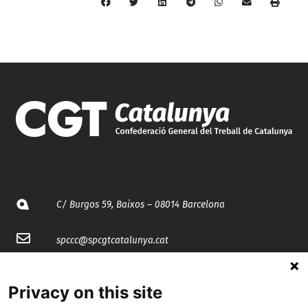
C/ Burgos 59, Baixos – 08014 Barcelona
spccc@
spcgtcatalunya.cat
935 120 481
Privacy on this site