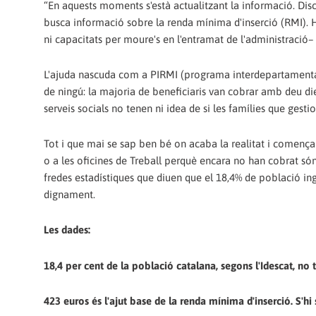
“En aquests moments s'està actualitzant la informació. Disc
busca informació sobre la renda mínima d'inserció (RMI). H
ni capacitats per moure's en l'entramat de l'administració–
L'ajuda nascuda com a PIRMI (programa interdepartamental 
de ningú: la majoria de beneficiaris van cobrar amb deu die
serveis socials no tenen ni idea de si les famílies que gest
Tot i que mai se sap ben bé on acaba la realitat i comença 
o a les oficines de Treball perquè encara no han cobrat só
fredes estadístiques que diuen que el 18,4% de població in
dignament.
Les dades:
18,4 per cent de la població catalana, segons l'Idescat, no
423 euros és l'ajut base de la renda mínima d'inserció. S