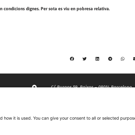
n condicions dignes. Per sota es viu en pobresa relativa.
C/ Burgos 59, Baixos – 08014 Barcelona
spccc@
spcgtcatalunya.cat
d how it is used. You can give your consent to all or selected purpos
935 120 481