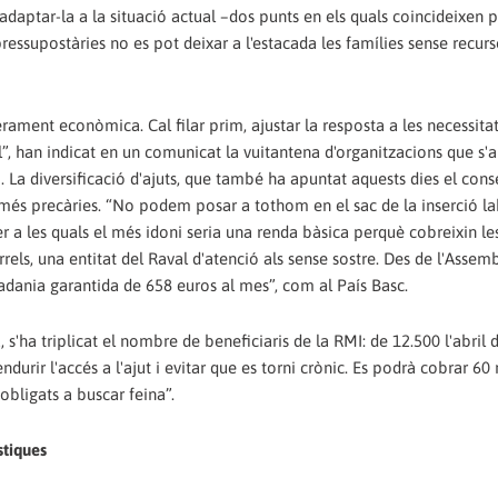
i adaptar-la a la situació actual –dos punts en els quals coincideixen
ressupostàries no es pot deixar a l'estacada les famílies sense recurs
ament econòmica. Cal filar prim, ajustar la resposta a les necessitat
dual”, han indicat en un comunicat la vuitantena d'organitzacions que s
. La diversificació d'ajuts, que també ha apuntat aquests dies el cons
ns més precàries. “No podem posar a tothom en el sac de la inserció la
per a les quals el més idoni seria una renda bàsica perquè cobreixin le
rels, una entitat del Raval d'atenció als sense sostre. Des de l'Assem
adania garantida de 658 euros al mes”, com al País Basc.
, s'ha triplicat el nombre de beneficiaris de la RMI: de 12.500 l'abril 
ndurir l'accés a l'ajut i evitar que es torni crònic. Es podrà cobrar 6
obligats a buscar feina”.
stiques