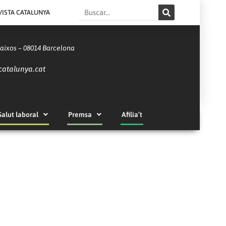
Search
VISTA CATALUNYA
Baixos – 08014 Barcelona
catalunya.cat
Salut laboral
Premsa
Afilia’t