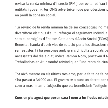
revisar la renda mínima d'inserció (RMI) per evitar el frau 
entitats i govern–, les ONG adverteixen que per qüestions p
en perill la cohesió social.
“La revisió de la renda mínima ha de ser conceptual, no mer
diversificar els tipus d'ajut i reforçar el seguiment indivi
sota el paraigües d'Entitats Catalanes d'Acció Social (ECAS)
Benestar, hauria d'obrir vies de solució per a les situacio
ser realistes: hi ha persones amb grans dificultats socials 
necessitats del dia a dia”, indica Ramon Noró, portaveu d'Ar
Treballadors en Atur també reivindiquen “una renta de ciut
Tot això mentre en els últims tres anys, per la falta de feina
s'ha passat a 34.000 ara. El govern té a punt un decret per e
com a màxim, amb l'objectiu que els beneficiaris “estiguin 
Cues en ple agost que posen cara i nom a les fredes estadí