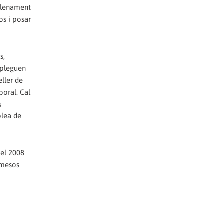
 plenament
os i posar
s,
'apleguen
eller de
boral. Cal
s
blea de
del 2008
0 mesos