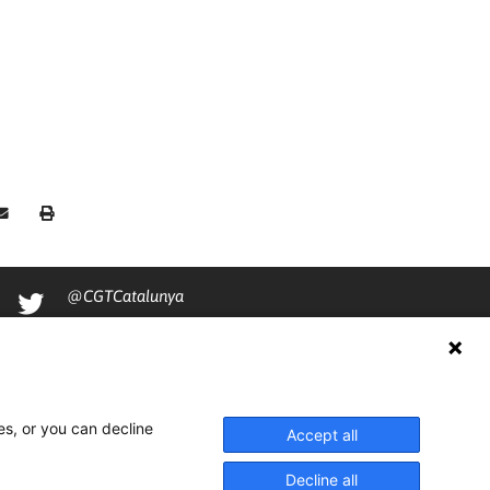
@CGTCatalunya
cgtcatalunya
CGTCatalunya
cgtcatalunya
es, or you can decline
Accept all
Decline all