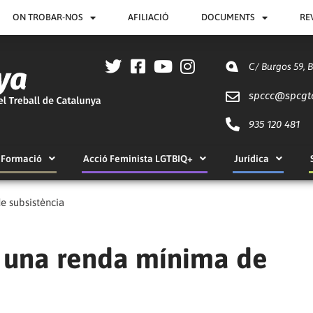
ON TROBAR-NOS
AFILIACIÓ
DOCUMENTS
RE
C/ Burgos 59, 
spccc@
spcgt
935 120 481
Formació
Acció Feminista LGTBIQ+
Jurídica
e subsistència
n una renda mínima de