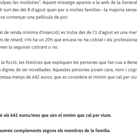
ulpeu les molèsties”. Aquest missatge apareix a la web de la Generali
i surt des del 8 d'agost quan per a moltes famílies –la majoria sense
 va començar una pel·lícula de por.
de renda mínima d'inserció) es troba des de l'1 d'agost en una men
s de retard, n'hi ha un 20% que encara no ha cobrat i els professiona
ionen la seguiran cobrant o no.
la ficció, les històries que expliquen les persones que fan cua a Bene
n dignes de ser novel·lades. Aquestes persones posen cara, nom i cog
gressa menys de 642 euros, que es considera el mínim que cal per viu
 té els 642 euros/mes que són el mínim que cal per viure.
'hi sumen complements segons els membres de la família.