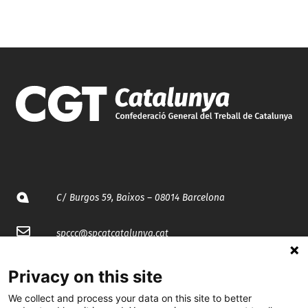
C/ Burgos 59, Baixos – 08014 Barcelona
spccc@
spcgtcatalunya.cat
935 120 481
Privacy on this site
We collect and process your data on this site to better
@CGTCatalunya