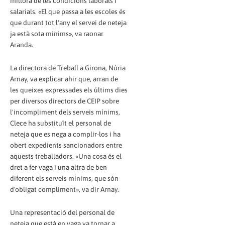
millora de les condicions laborals i
salarials. «El que passa a les escoles és
que durant tot l'any el servei de neteja
ja està sota mínims», va raonar
Aranda.
La directora de Treball a Girona, Núria
Arnay, va explicar ahir que, arran de
les queixes expressades els últims dies
per diversos directors de CEIP sobre
l'incompliment dels serveis mínims,
Clece ha substituït el personal de
neteja que es nega a complir-los i ha
obert expedients sancionadors entre
aquests treballadors. «Una cosa és el
dret a fer vaga i una altra de ben
diferent els serveis mínims, que són
d'obligat compliment», va dir Arnay.
Una representació del personal de
neteja que està en vaga va tornar a