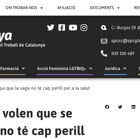
ON TROBAR-NOS
AFILIACIÓ
DOCUMENTS
RE
C/ Burgos 59, 
spccc@
spcgt
935 120 481
Formació
Acció Feminista LGTBIQ+
Jurídica
ui que la vaga no té cap perill per a la salut
 volen que se
 no té cap perill