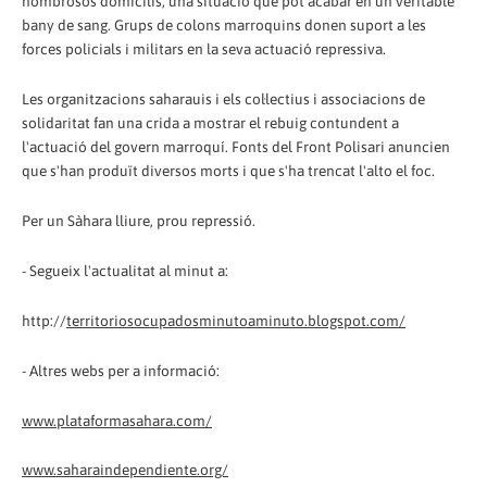
nombrosos domicilis, una situació que pot acabar en un veritable
bany de sang. Grups de colons marroquins donen suport a les
forces policials i militars en la seva actuació repressiva.
Les organitzacions saharauis i els col·lectius i associacions de
solidaritat fan una crida a mostrar el rebuig contundent a
l'actuació del govern marroquí. Fonts del Front Polisari anuncien
que s'han produït diversos morts i que s'ha trencat l'alto el foc.
Per un Sàhara lliure, prou repressió.
- Segueix l'actualitat al minut a:
http://
territoriosocupadosminutoaminuto.blogspot.com/
- Altres webs per a informació:
www.plataformasahara.com/
www.saharaindependiente.org/