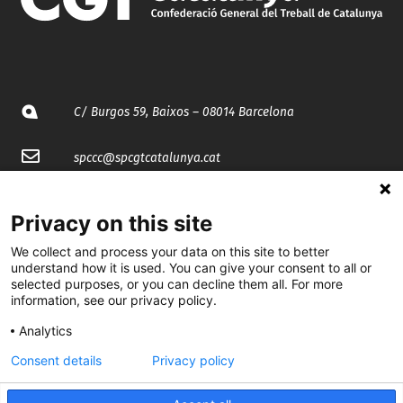
C/ Burgos 59, Baixos – 08014 Barcelona
spccc@
spcgtcatalunya.cat
935 120 481
Privacy on this site
We collect and process your data on this site to better
@CGTCatalunya
understand how it is used. You can give your consent to all or
selected purposes, or you can decline them all. For more
cgtcatalunya
information, see our privacy policy.
CGTCatalunya
Analytics
cgtcatalunya
Consent details
Privacy policy