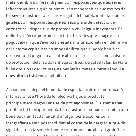
mateix arribin a xifres indignes. Són responsables que les seves
infraestructures siguin mínimes, són responsables que moltes de
les seves construccions i cases siguin del mateix material que les
galetes, són responsables que els seus plans de detecció de
catàstrofes i dispositius de protecció civil siguin inexistents. En
definitiva són responsables de totes les vides que s'haguessin
pogut salvar i que l'avarícia d'estats, multinacionals i en definitiva
del sistema capitalista ha impossibilitat que el poble haitià es
desenvolupi i pugui crear, entre altres coses, els seus mecanismes
de protecció i defensa davant aquest tipus de catàstrofes. En Haití
hi ha dos tipus de víctimes, a unes les ha matat el terratrèmol i a
unes altres el sistema capitalista.
A això hem d'afegir el lamentable espectacle de descoordinació
internacional a l'hora de fer efectiva l'ajuda, producte
principalment d'egos i ànsies de protagonismes. El sistema treu
profit de tot i pel que sembla les catàstrofes humanes brinden una
bona oportunitat de rentat d'imatge i per a això res com
fotografiar-se amb posat solidari al costat de la desgràcia, que dit
sigui de passada serveix també com anunci publicitari gratuït de