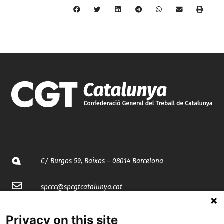
C/ Burgos 59, Baixos – 08014 Barcelona
spccc@
spcgtcatalunya.cat
935 120 481
Privacy on this site