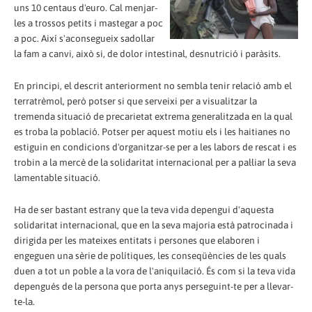
uns 10 centaus d'euro. Cal menjar-
les a trossos petits i mastegar a poc
a poc. Així s'aconsegueix sadollar
la fam a canvi, això si, de dolor intestinal, desnutrició i paràsits.
En principi, el descrit anteriorment no sembla tenir relació amb el
terratrèmol, però potser si que serveixi per a visualitzar la
tremenda situació de precarietat extrema generalitzada en la qual
es troba la població. Potser per aquest motiu els i les haitianes no
estiguin en condicions d'organitzar-se per a les labors de rescat i es
trobin a la mercè de la solidaritat internacional per a pal·liar la seva
lamentable situació.
Ha de ser bastant estrany que la teva vida depengui d'aquesta
solidaritat internacional, que en la seva majoria està patrocinada i
dirigida per les mateixes entitats i persones que elaboren i
engeguen una sèrie de polítiques, les conseqüències de les quals
duen a tot un poble a la vora de l'aniquilació. És com si la teva vida
depengués de la persona que porta anys perseguint-te per a llevar-
te-la.