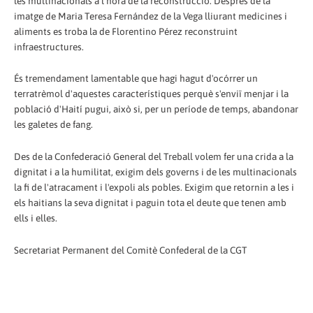
les multinacionals a l'hora de la reconstrucció. Després de la
imatge de Maria Teresa Fernández de la Vega lliurant medicines i
aliments es troba la de Florentino Pérez reconstruint
infraestructures.
És tremendament lamentable que hagi hagut d'ocórrer un
terratrèmol d'aquestes característiques perquè s'enviï menjar i la
població d'Haití pugui, això si, per un període de temps, abandonar
les galetes de fang.
Des de la Confederació General del Treball volem fer una crida a la
dignitat i a la humilitat, exigim dels governs i de les multinacionals
la fi de l'atracament i l'expoli als pobles. Exigim que retornin a les i
els haitians la seva dignitat i paguin tota el deute que tenen amb
ells i elles.
Secretariat Permanent del Comitè Confederal de la CGT