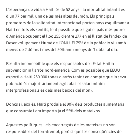
L'esperança de vida a Haití és de 52 anys i la mortalitat infantil és
d'un 77 per mil, una de les més altes del món. Els principals
promotors de la solidaritat internacional porten anys esquilmant a
Haití en tots els sentits, fent possible que sigui el país més pobre
d'Amèrica ocupant el lloc 155 d'entre 177 en el llistat de l'índex de
Desenvolupament Humà de l'ONU. El 75% de la població viu amb
menys de 2 dòlars i més del 50% amb menys de 1 dòlar al dia.
Resulta inconcebible que els responsables de l'Estat Haitià
subvencionin l'arròs nord-americà. Com és possible que EEUU
exporti a Haití 250.000 tones d'arròs tenint en compte que la seva
població és majoritàriament agrícola i el salari mínim
interprofessionals és dels més baixos del món?.
Doncs si, així és. Haití produïa el 90% dels productes alimentaris
que consumia i ara importa ja el 55% dels mateixos.
Aquestes polítiques i els encarregats de les mateixes no són
responsables del terratrèmol, però si que les conseqüències del