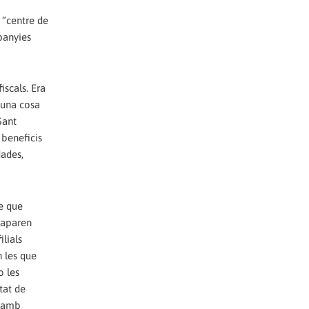
 “centre de
panyies
iscals. Era
 una cosa
Sant
 beneficis
dades,
e que
acaparen
ilials
n les que
o les
tat de
, amb