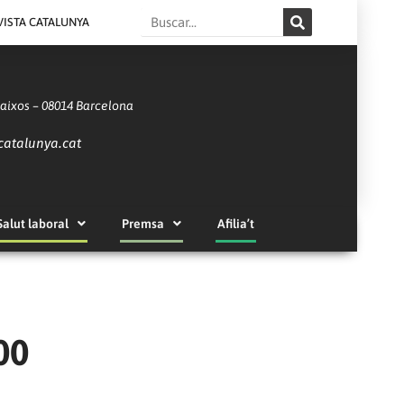
Search
VISTA CATALUNYA
Baixos – 08014 Barcelona
catalunya.cat
Salut laboral
Premsa
Afilia’t
00