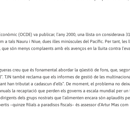
conòmic (OCDE) va publicar, l’any 2000, una llista on considerava 3
a tals Nauru i Niue, dues illes minúscules del Pacífic. Per tant, les l
 que són menys complaents amb els avenços en la lluita contra l’evas
eras creu que és fonamental abordar la qüestió de fons, que, segons 
al”. TJN també reclama que els informes de gestió de les multinaciona
quant han tributat a cadascun d’ells”. De moment, el problema no deix
anuals la recaptació que perden els governs a escala mundial per u
 dirigents dels grups nostrats que l’alimenten encara són aplaudits pe
rtis –quinze filials a paradisos fiscals– és assessor d’Artur Mas com