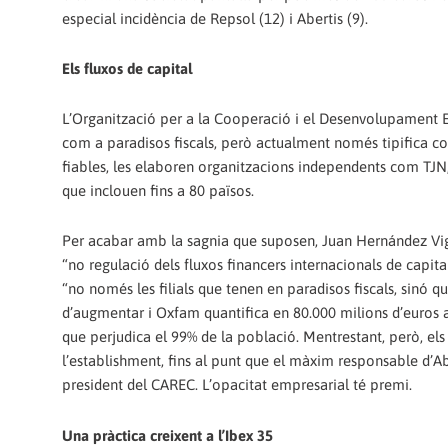
especial incidència de Repsol (12) i Abertis (9).
Els fluxos de capital
L’Organització per a la Cooperació i el Desenvolupament E
com a paradisos fiscals, però actualment només tipifica com 
fiables, les elaboren organitzacions independents com TJN,
que inclouen fins a 80 països.
Per acabar amb la sagnia que suposen, Juan Hernández Vigu
“no regulació dels fluxos financers internacionals de capit
“no només les filials que tenen en paradisos fiscals, sinó 
d’augmentar i Oxfam quantifica en 80.000 milions d’euros 
que perjudica el 99% de la població. Mentrestant, però, els
l’establishment, fins al punt que el màxim responsable d’Abe
president del CAREC. L’opacitat empresarial té premi.
Una pràctica creixent a l’Ibex 35