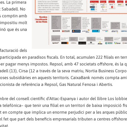
es. La primera
c Sabadell. No
aís comptin amb
l impositiu molt
sinó que és una
facturació dels
articipada en paradisos fiscals. En total, acumulen 222 filials en terr
n per pagar menys impostos. Repsol, amb 47 societats offshore, és la 
ell (13), Cirsa (12 a través de la seva matriu, Nortia Business Corpo
oses subsidiàries en aquests territoris. CaixaBank només compta a
ionista de referència a Repsol, Gas Natural Fenosa i Abertis.
re del consell científic d’Attac-Espanya i autor del llibre Los lobbi
 telefònica– que tenir una filial en un territori de baixa imposició fis
int en compte que implica un enorme perjudici per a les arques públiq
 fet que part dels beneficis empresarials tributen a centres offshor
itat.