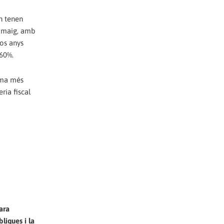
en tenen
l maig, amb
dos anys
 60%.
lama més
ria fiscal
ara
liques i la