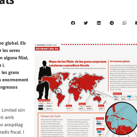
no global. Els
r les seves
 alguna filial,
 i,
 les grans
ica enormement
ingressos
i Limited són
però amb
un arxipèlag
dís fiscal. I