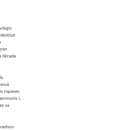
vilegis
identitat
a
gran
la dècada
ls
peruà
es riqueses
atrimonis i,
es va
aradisos