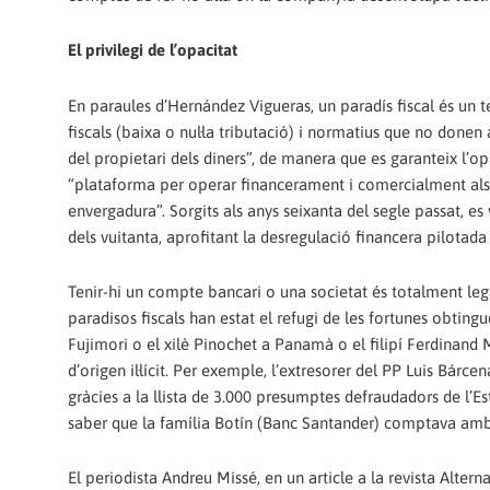
El privilegi de l’opacitat
En paraules d’Hernández Vigueras, un paradís fiscal és un te
fiscals (baixa o nul·la tributació) i normatius que no donen 
del propietari dels diners”, de manera que es garanteix l’o
“plataforma per operar financerament i comercialment als
envergadura”. Sorgits als anys seixanta del segle passat, es
dels vuitanta, aprofitant la desregulació financera pilota
Tenir-hi un compte bancari o una societat és totalment legal
paradisos fiscals han estat el refugi de les fortunes obting
Fujimori o el xilè Pinochet a Panamà o el filipí Ferdinand Ma
d’origen il·lícit. Per exemple, l’extresorer del PP Luis Bár
gràcies a la llista de 3.000 presumptes defraudadors de l’E
saber que la família Botín (Banc Santander) comptava amb
El periodista Andreu Missé, en un article a la revista Alte