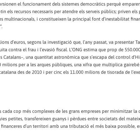
torsionen el funcionament dels sistemes democràtics perquè emparen
in els recursos necessaris per atendre els serveis públics; priven els
multinacionals, i constitueixen la principal font d’inestabilitat fina
”.
bilions d’euros, segons la investigació que, l’any passat, va presentar Ta
uita contra el frau i l’evasió fiscal. L’ONG estima que prop de 550.00
s Catalans–, una quantitat astronòmica que s’escapa del control d’Hi
0 milions per a les arques públiques, una xifra que multiplica gaireb
atalana des de 2010 i per cinc els 11.000 milions de tisorada de l’ex
ures cada cop més complexes de les grans empreses per minimitzar la 
nyies petites, transfereixen guanys i pèrdues entre societats del mate
n financeres d’un territori amb una tributació el més baixa possible, 