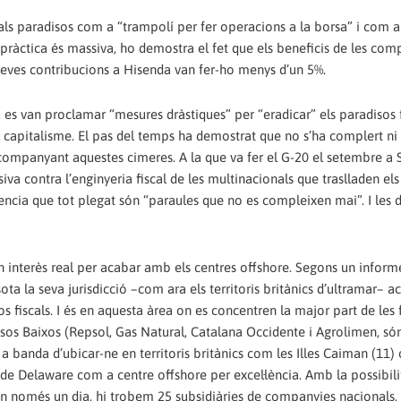
als paradisos com a “trampolí per fer operacions a la borsa” i com a
 pràctica és massiva, ho demostra el fet que els beneficis de les com
 seves contribucions a Hisenda van fer-ho menys d’un 5%.
, es van proclamar “mesures dràstiques” per “eradicar” els paradisos f
 capitalisme. El pas del temps ha demostrat que no s’ha complert ni
 acompanyant aquestes cimeres. A la que va fer el G-20 el setembre a 
va contra l’enginyeria fiscal de les multinacionals que traslladen els
ncia que tot plegat són “paraules que no es compleixen mai”. I les 
n interès real per acabar amb els centres offshore. Segons un inform
a la seva jurisdicció –com ara els territoris britànics d’ultramar– 
 fiscals. I és en aquesta àrea on es concentren la major part de les f
ïsos Baixos (Repsol, Gas Natural, Catalana Occidente i Agrolimen, só
a banda d’ubicar-ne en territoris britànics com les Illes Caiman (11) 
at de Delaware com a centre offshore per excel·lència. Amb la possibili
 en només un dia, hi trobem 25 subsidiàries de companyies nacionals