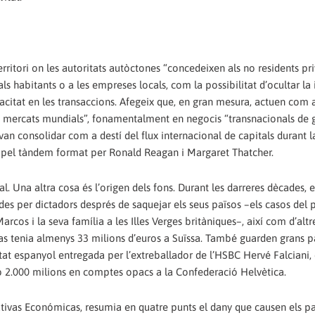
rritori on les autoritats autòctones “concedeixen als no residents pri
als habitants o a les empreses locals, com la possibilitat d’ocultar la 
pacitat en les transaccions. Afegeix que, en gran mesura, actuen com 
 mercats mundials”, fonamentalment en negocis “transnacionals de 
 van consolidar com a destí del flux internacional de capitals durant 
da pel tàndem format per Ronald Reagan i Margaret Thatcher.
. Una altra cosa és l’origen dels fons. Durant les darreres dècades, e
udes per dictadors després de saquejar els seus països –els casos del 
rcos i la seva família a les Illes Verges britàniques–, així com d’altr
cenas tenia almenys 33 milions d’euros a Suïssa. També guarden grans p
stat espanyol entregada per l’extreballador de l’HSBC Hervé Falciani, 
 2.000 milions en comptes opacs a la Confederació Helvètica.
rnativas Económicas, resumia en quatre punts el dany que causen els p