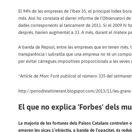
El 94% de les empreses de l’Ibex 35, el principal índex bor
més. Així ho constata el darrer informe de l’Observatori d
dades corresponents al tancament de 2011. Si el 2009 hi h
després, havien augmentat a 33. A més, durant el mateix pe
A banda de Repsol, entre les empreses que en tenen més, t
transparència i subratlla que una empresa no té un comport
per evitar càrregues impositives proporcionals a les seves o
*Article de Marc Font publicat al número 335 del setmanar
http://periodistaitinerant.blogspot.com/2013/11/les-gra
El que no explica 'Forbes' dels mu
La majoria de les fortunes dels Països Catalans controlen o 
empren les sicav. L’objectiu, a banda de l’opacitat, és redu