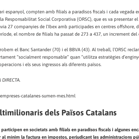
sari espanyol, compten amb filials a paradisos fiscals i cada vegada 
e la Responsabilitat Social Corporativa (ORSC), que es va presentar e
avia 27 companyies de l’Ibex amb participades en centres offshore, 
ríode, el nombre de filials ha passat de 273 a 437, un increment del
robem el Banc Santander (70) i el BBVA (43). Al treball, l’ORSC rec
ament “socialment responsable” quan “utilitza estratègies d’enginye
peracions i els seus ingressos als diferents països.
i DIRECTA.
ns-empreses-catalanes-sumen-mes.html
ltimilionaris dels Països Catalans
participen en societats amb filials en paradisos fiscals i algunes enc
ir al mínim la factura en impostos, perjudicant les administracions púb