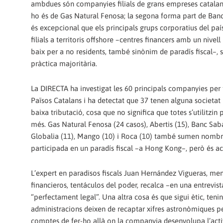
ambdues són companyies filials de grans empreses catalan
ho és de Gas Natural Fenosa; la segona forma part de Ban
és excepcional que els principals grups corporatius del p
filials a territoris offshore –centres financers amb un nivel
baix per a no residents, també sinònim de paradís fiscal–, 
pràctica majoritària.
La DIRECTA ha investigat les 60 principals companyies per 
Països Catalans i ha detectat que 37 tenen alguna societat p
baixa tributació, cosa que no significa que totes s’utilitzi
més. Gas Natural Fenosa (24 casos), Abertis (15), Banc Sabad
Globalia (11), Mango (10) i Roca (10) també sumen nombr
participada en un paradís fiscal –a Hong Kong–, però és acc
L’expert en paradisos fiscals Juan Hernández Vigueras, memb
financieros, tentáculos del poder, recalca –en una entrevista
“perfectament legal”. Una altra cosa és que sigui ètic, ten
administracions deixen de recaptar xifres astronòmiques pel
comptes de fer-ho allà on la companyia desenvolupa l’activ