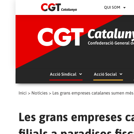
QUI SOM
Acció Sindical
Acció Social
Inici
>
Notícies
>
Les grans empreses catalanes sumen més de
Les grans empreses c
filials a paradisos fisc