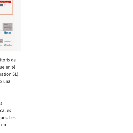
itoris de
que en té
ration SL),
mb una
es
cal és
ues. Les
e en