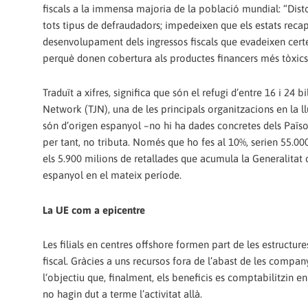
fiscals a la immensa majoria de la població mundial: “Dis
tots tipus de defraudadors; impedeixen que els estats recapt
desenvolupament dels ingressos fiscals que evadeixen certes 
perquè donen cobertura als productes financers més tòxics
Traduït a xifres, significa que són el refugi d’entre 16 i 24 
Network (TJN), una de les principals organitzacions en la ll
són d’origen espanyol –no hi ha dades concretes dels Païso
per tant, no tributa. Només que ho fes al 10%, serien 55.00
els 5.900 milions de retallades que acumula la Generalitat c
espanyol en el mateix període.
La UE com a epicentre
Les filials en centres offshore formen part de les estruct
fiscal. Gràcies a uns recursos fora de l’abast de les compa
l‘objectiu que, finalment, els beneficis es comptabilitzin e
no hagin dut a terme l’activitat allà.