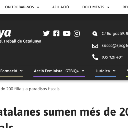
ON TROBAR-NOS
AFILIACIÓ
DOCUMENTS
RE
C/ Burgos 59, 
spccc@
spcgt
935 120 481
Formació
Acció Feminista LGTBIQ+
Jurídica
 200 filials a paradisos fiscals
atalanes sumen més de 2
als