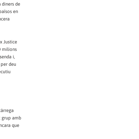
 diners de
 països en
ncera
x Justice
0 milions
senda i,
é per deu
ecutiu
càrrega
ix grup amb
encara que