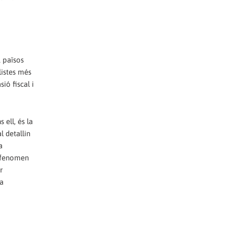
1 països
listes més
ió fiscal i
ell, és la
l detallin
a
n fenomen
r
 a