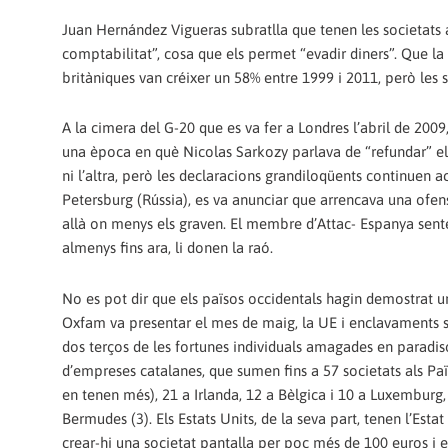
Juan Hernández Vigueras subratlla que tenen les societats 
comptabilitat”, cosa que els permet “evadir diners”. Que la
britàniques van créixer un 58% entre 1999 i 2011, però les
A la cimera del G-20 que es va fer a Londres l’abril de 2009
una època en què Nicolas Sarkozy parlava de “refundar” el
ni l’altra, però les declaracions grandiloqüents continuen
Petersburg (Rússia), es va anunciar que arrencava una ofensi
allà on menys els graven. El membre d’Attac- Espanya sente
almenys fins ara, li donen la raó.
No es pot dir que els països occidentals hagin demostrat u
Oxfam va presentar el mes de maig, la UE i enclavaments sot
dos terços de les fortunes individuals amagades en paradisos
d’empreses catalanes, que sumen fins a 57 societats als Pa
en tenen més), 21 a Irlanda, 12 a Bèlgica i 10 a Luxemburg, 
Bermudes (3). Els Estats Units, de la seva part, tenen l’Est
crear-hi una societat pantalla per poc més de 100 euros i