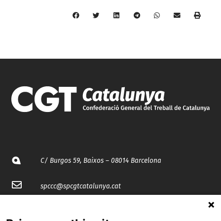
C/ Burgos 59, Baixos – 08014 Barcelona
spccc@
spcgtcatalunya.cat
935 120 481