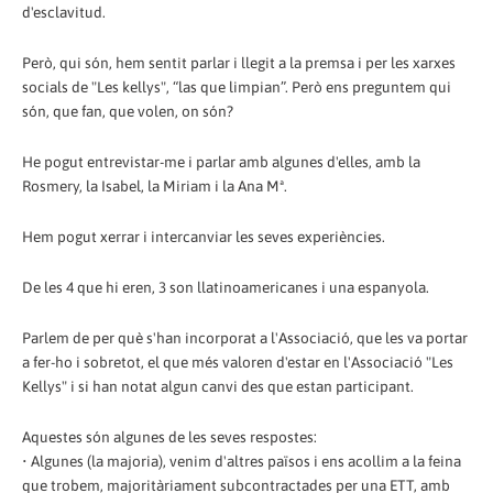
d'esclavitud.
Però, qui són, hem sentit parlar i llegit a la premsa i per les xarxes
socials de "Les kellys", “las que limpian”. Però ens preguntem qui
són, que fan, que volen, on són?
He pogut entrevistar-me i parlar amb algunes d'elles, amb la
Rosmery, la Isabel, la Miriam i la Ana Mª.
Hem pogut xerrar i intercanviar les seves experiències.
De les 4 que hi eren, 3 son llatinoamericanes i una espanyola.
Parlem de per què s'han incorporat a l'Associació, que les va portar
a fer-ho i sobretot, el que més valoren d'estar en l'Associació "Les
Kellys" i si han notat algun canvi des que estan participant.
Aquestes són algunes de les seves respostes:
• Algunes (la majoria), venim d'altres països i ens acollim a la feina
que trobem, majoritàriament subcontractades per una ETT, amb