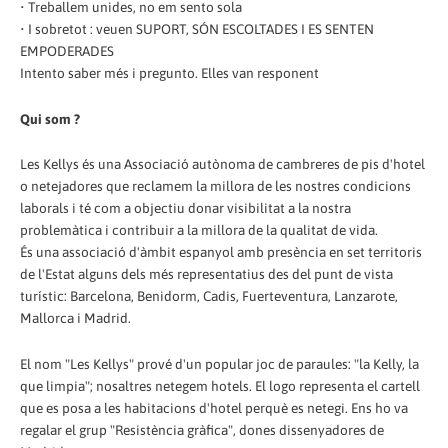
• Treballem unides, no em sento sola
• I sobretot : veuen SUPORT, SÓN ESCOLTADES I ES SENTEN
EMPODERADES
Intento saber més i pregunto. Elles van responent
Qui som ?
Les Kellys és una Associació autònoma de cambreres de pis d'hotel
o netejadores que reclamem la millora de les nostres condicions
laborals i té com a objectiu donar visibilitat a la nostra
problemàtica i contribuir a la millora de la qualitat de vida.
És una associació d'àmbit espanyol amb presència en set territoris
de l'Estat alguns dels més representatius des del punt de vista
turístic: Barcelona, Benidorm, Cadis, Fuerteventura, Lanzarote,
Mallorca i Madrid.
El nom "Les Kellys" prové d'un popular joc de paraules: "la Kelly, la
que limpia"; nosaltres netegem hotels. El logo representa el cartell
que es posa a les habitacions d'hotel perquè es netegi. Ens ho va
regalar el grup "Resistència gràfica", dones dissenyadores de