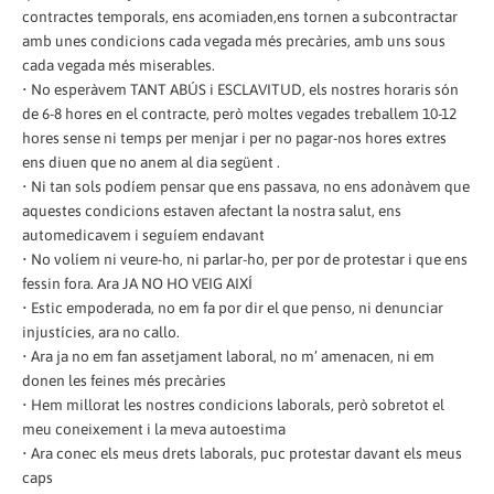
contractes temporals, ens acomiaden,ens tornen a subcontractar
amb unes condicions cada vegada més precàries, amb uns sous
cada vegada més miserables.
• No esperàvem TANT ABÚS i ESCLAVITUD, els nostres horaris són
de 6-8 hores en el contracte, però moltes vegades treballem 10-12
hores sense ni temps per menjar i per no pagar-nos hores extres
ens diuen que no anem al dia següent .
• Ni tan sols podíem pensar que ens passava, no ens adonàvem que
aquestes condicions estaven afectant la nostra salut, ens
automedicavem i seguíem endavant
• No volíem ni veure-ho, ni parlar-ho, per por de protestar i que ens
fessin fora. Ara JA NO HO VEIG AIXÍ
• Estic empoderada, no em fa por dir el que penso, ni denunciar
injustícies, ara no callo.
• Ara ja no em fan assetjament laboral, no m’ amenacen, ni em
donen les feines més precàries
• Hem millorat les nostres condicions laborals, però sobretot el
meu coneixement i la meva autoestima
• Ara conec els meus drets laborals, puc protestar davant els meus
caps