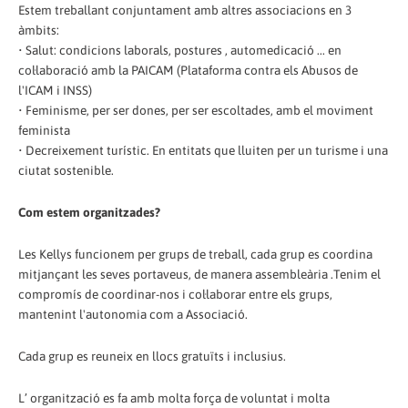
Estem treballant conjuntament amb altres associacions en 3
àmbits:
• Salut: condicions laborals, postures , automedicació ... en
col·laboració amb la PAICAM (Plataforma contra els Abusos de
l'ICAM i INSS)
• Feminisme, per ser dones, per ser escoltades, amb el moviment
feminista
• Decreixement turístic. En entitats que lluiten per un turisme i una
ciutat sostenible.
Com estem organitzades?
Les Kellys funcionem per grups de treball, cada grup es coordina
mitjançant les seves portaveus, de manera assembleària .Tenim el
compromís de coordinar-nos i col·laborar entre els grups,
mantenint l'autonomia com a Associació.
Cada grup es reuneix en llocs gratuïts i inclusius.
L’ organització es fa amb molta força de voluntat i molta