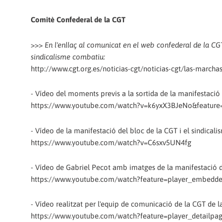
Comitè Confederal de la CGT
>>>
En l'enllaç al comunicat en el web confederal de la CGT
sindicalisme combatiu:
http://www.cgt.org.es/noticias-cgt/noticias-cgt/las-marcha
- Vídeo del moments previs a la sortida de la manifestació
https://www.youtube.com/watch?v=k6yxX3BJeNo&feature
- Vídeo de la manifestació del bloc de la CGT i el sindical
https://www.youtube.com/watch?v=C6sxv5UN4fg
- Vídeo de Gabriel Pecot amb imatges de la manifestació d
https://www.youtube.com/watch?feature=player_embed
- Vídeo realitzat per l'equip de comunicació de la CGT de l
https://www.youtube.com/watch?feature=player_detailp