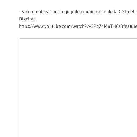
- Vídeo realitzat per l'equip de comunicació de la CGT del
Dignitat.
https://www.youtube.com/watch?v=3Pq74MnTHCs&feature