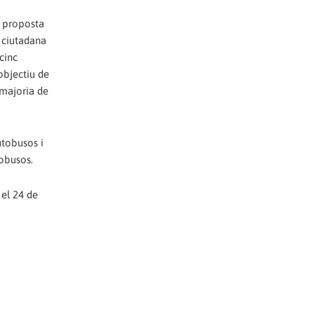
a proposta
ó ciutadana
cinc
'objectiu de
 majoria de
utobusos i
tobusos.
 el 24 de