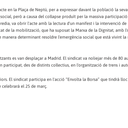
n acte en la Plaça de Neptú, per a expressar davant la població la sev
ocial, però a causa del col·lapse produït per la massiva participaci
redia, va obrir l'acte amb la lectura d'un manifest i la intervenció de 
uïtat de la mobilització, que ha suposat la Marxa de la Dignitat, amb l
 de manera determinant resoldre l'emergència social que està vivint la
zants es van desplaçar a Madrid. El sindicat va noliejar més de 80 a
 participat, des de distints col·lectius, en l'organització de trens i au
ors. El sindicat participa en l'acció “Envolta la Borsa” que tindrà lloc
 celebrarà el 25 de març.