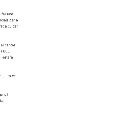
 fer una
ncials per a
ret a cuidar
 el centre
 i BCE,
si-estafa
 lluita és
ons i
ata