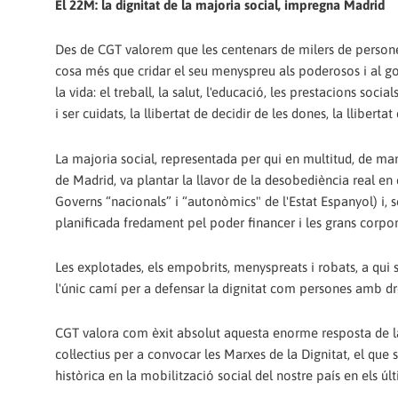
El 22M: la dignitat de la majoria social, impregna Madrid
Des de CGT valorem que les centenars de milers de persones
cosa més que cridar el seu menyspreu als poderosos i al gove
la vida: el treball, la salut, l'educació, les prestacions socia
i ser cuidats, la llibertat de decidir de les dones, la llibertat
La majoria social, representada per qui en multitud, de man
de Madrid, va plantar la llavor de la desobediència real en
Governs “nacionals” i “autonòmics" de l'Estat Espanyol) i, se
planificada fredament pel poder financer i les grans corpor
Les explotades, els empobrits, menyspreats i robats, a qui s
l'únic camí per a defensar la dignitat com persones amb dr
CGT valora com èxit absolut aquesta enorme resposta de la 
col·lectius per a convocar les Marxes de la Dignitat, el que
històrica en la mobilització social del nostre país en els úl