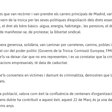
 que van recórrer i van prendre els carrers principals de Madrid, van
rn de la troica per les seves polítiques d'espoliació dels drets esse
ls, el dret als béns bàsics -aigua, energia, habitatge-, les pensions, el d
 de manifestar-se, de protestar, la llibertat sindical.
era generosa, solidària, van caminar per carreteres, camins, pobles i
 el cor del poder polític (Governs de la Troica: Comissió Europea, FMI
'ls va deixar clar que no ens representen, i es va constatar que la cri
acions empresarials, té data de caducitat.
e'ls converteix en víctimes i damunt és criminalitza, demostren que la
ets.
població, valora com èxit la confluència de centenars d'organitzaci
 sens dubte ha contribuït a aquest èxit, aquest 22 de Març és ja una d
tims anys.