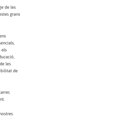
ge de les
estes grans
 ens
sencials,
 els
ducació,
 de les
bilitat de
arrer,
nt.
nostres