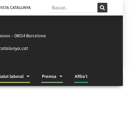
Search
VISTA CATALUNYA
Baixos – 08014 Barcelona
catalunya.cat
Salut laboral
Premsa
Afilia’t