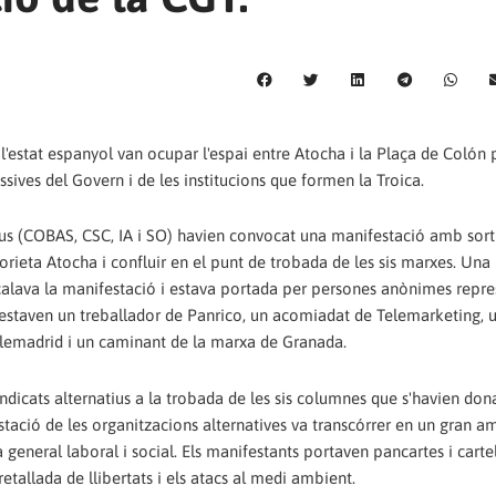
 l'estat espanyol van ocupar l'espai entre Atocha i la Plaça de Colón 
ssives del Govern i de les institucions que formen la Troica.
tius (COBAS, CSC, IA i SO) havien convocat una manifestació amb sort
lorieta Atocha i confluir en el punt de trobada de les sis marxes. Una
pçalava la manifestació i estava portada per persones anònimes repre
GT estaven un treballador de Panrico, un acomiadat de Telemarketing,
 Telemadrid i un caminant de la marxa de Granada.
dicats alternatius a la trobada de les sis columnes que s'havien dona
stació de les organitzacions alternatives va transcórrer en un gran a
general laboral i social. Els manifestants portaven pancartes i cartel
retallada de llibertats i els atacs al medi ambient.