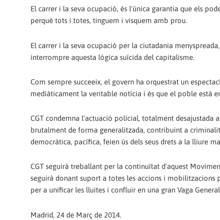
El carrer i la seva ocupació, és l'única garantia que els pod
perquè tots i totes, tinguem i visquem amb prou.
El carrer i la seva ocupació per la ciutadania menyspreada, 
interrompre aquesta lògica suïcida del capitalisme.
Com sempre succeeix, el govern ha orquestrat un espectacle 
mediàticament la veritable notícia i és que el poble està en 
CGT condemna l'actuació policial, totalment desajustada a l
brutalment de forma generalitzada, contribuint a crimina
democràtica, pacífica, feien ús dels seus drets a la lliure ma
CGT seguirà treballant per la continuïtat d'aquest Moviment 
seguirà donant suport a totes les accions i mobilitzacions 
per a unificar les lluites i confluir en una gran Vaga General
Madrid, 24 de Març de 2014.