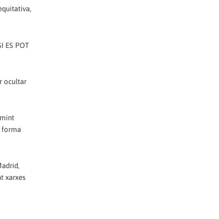
equitativa,
 SI ES POT
r ocultar
imint
e forma
Madrid,
nt xarxes