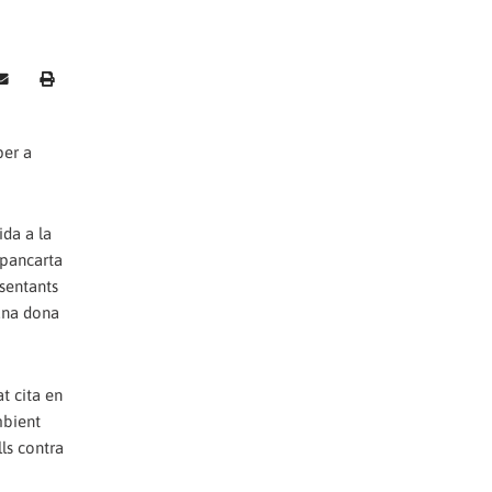
per a
ida a la
 pancarta
sentants
 una dona
t cita en
mbient
ls contra