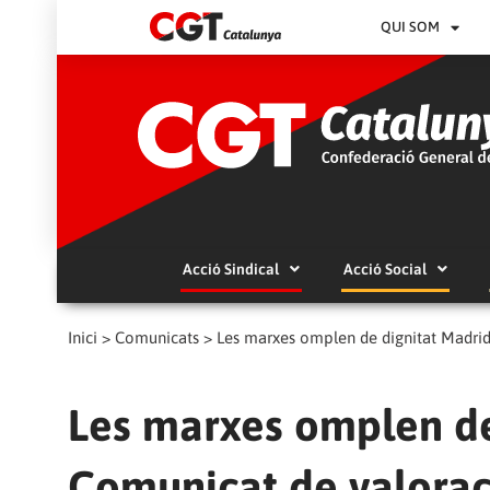
QUI SOM
Acció Sindical
Acció Social
Inici
>
Comunicats
>
Les marxes omplen de dignitat Madrid
Les marxes omplen de
Comunicat de valorac