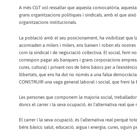
A més CGT vol ressaltar que aquesta convocatòria, aquesta 
grans organitzacions polítiques i sindicals, amb el que això
organitzacions institucionals.
La població amb el seu posicionament, ha visibilizat que la 
acomiaden a milers i milers, ens baixen i roben els nostres sa
com la sindical i de negociació col·lectiva. El social, fent
correspon pagar als banquers i grans corporacions empresaria
cures, cultura) i privant-nos de béns bàsics per a l'existència
llibertats, que ens ha dut no només a una falsa democràcia, 
CONSTRUIR una vaga general laboral i social, que freni la 
Les persones que componem la majoria social, treballadors
doncs el carrer i la seva ocupació, és l'alternativa real que r
El carrer i la seva ocupació, és l'alternativa real perquè to
béns bàsics: salut, educació, aigua i energia, cures, siguin pe