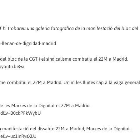
 hi trobareu una galeria fotogràfica de la manifestació del bloc del
s-llenan-de-dignidad-madrid
 del bloc de la CGT i el sindicalisme combatiu el 22M a Madrid.
=youtu.be&a
isme combatiu el 22M a Madrid. Unim les lluites cap a la vaga general
e les Marxes de la Dignitat el 22M a Madrid.
ded&v=B0ckPFkWybU
a manifestació del dissabte 22M a Madrid, Marxes de la Dignitat.
age&v=uc1inRysXLU