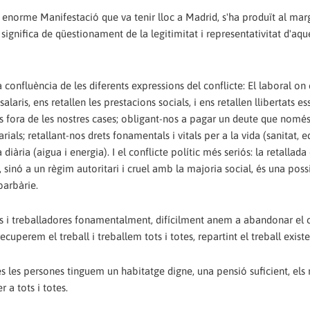
enorme Manifestació que va tenir lloc a Madrid, s'ha produït al mar
 significa de qüestionament de la legitimitat i representativitat d'aqu
confluència de les diferents expressions del conflicte: El laboral on
laris, ens retallen les prestacions socials, i ens retallen llibertats es
-nos fora de les nostres cases; obligant-nos a pagar un deute que només
ls; retallant-nos drets fonamentals i vitals per a la vida (sanitat, e
 diària (aigua i energia). I el conflicte polític més seriós: la retallada
sinó a un règim autoritari i cruel amb la majoria social, és una possi
barbàrie.
 i treballadores fonamentalment, difícilment anem a abandonar el c
ecuperem el treball i treballem tots i totes, repartint el treball existe
tes les persones tinguem un habitatge digne, una pensió suficient, els 
r a tots i totes.