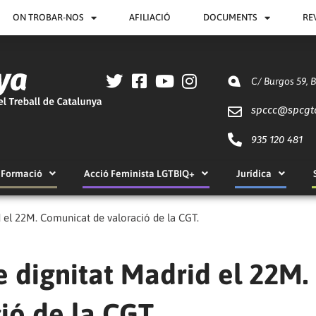
ON TROBAR-NOS
AFILIACIÓ
DOCUMENTS
RE
C/ Burgos 59, 
spccc@
spcgt
935 120 481
Formació
Acció Feminista LGTBIQ+
Jurídica
 el 22M. Comunicat de valoració de la CGT.
 dignitat Madrid el 22M.
ió de la CGT.