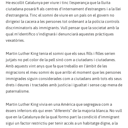
He escollit Catalunya per viure i tinc l'esperança que la lluita
ciutadana posarà fi als centres d'internament d'estrangers i a la llei
d'estrangeria. Tinc el somni de viure en un país on el govern no
dirigeixi la cacera a les persones tot ordenant a la policia controls
discriminatoris als immigrants. Vull pensar que la societat amb la
qual m'identifico s'indignarà i denunciarà aquestes pràctiques
vexatòries.
Martin Luther King tenia el somni que els seus fills i filles serien
jutjats no pel color de la pell sinó com a ciutadans i ciutadanes.
Amb aquests vint anys que fa que treballo en l'àmbit de les
migracions el meu somni és que arribi el moment que les persones
immigrades siguin considerades com a ciutadans amb tots els seus
drets i deures i tractades amb justícia i igualtat i sense cap mena de
paternalisme.
Martin Luther King vivia en una Amèrica que segregava com a
éssers inferiors els qui eren “diferents” de la majoria blanca. No vull
que en la Catalunya de la qual formo part la condició d'immigrant
sigui un factor restrictiu per tenir accés a un habitatge digne, a la