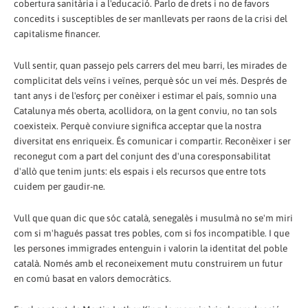
cobertura sanitària i a l'educació. Parlo de drets i no de favors
concedits i susceptibles de ser manllevats per raons de la crisi del
capitalisme financer.
Vull sentir, quan passejo pels carrers del meu barri, les mirades de
complicitat dels veïns i veïnes, perquè sóc un veí més. Després de
tant anys i de l'esforç per conèixer i estimar el país, somnio una
Catalunya més oberta, acollidora, on la gent conviu, no tan sols
coexisteix. Perquè conviure significa acceptar que la nostra
diversitat ens enriqueix. És comunicar i compartir. Reconèixer i ser
reconegut com a part del conjunt des d'una coresponsabilitat
d'allò que tenim junts: els espais i els recursos que entre tots
cuidem per gaudir-ne.
Vull que quan dic que sóc català, senegalès i musulmà no se'm miri
com si m'hagués passat tres pobles, com si fos incompatible. I que
les persones immigrades entenguin i valorin la identitat del poble
català. Només amb el reconeixement mutu construirem un futur
en comú basat en valors democràtics.