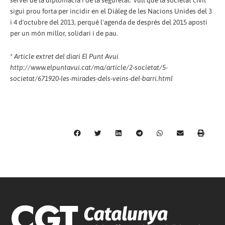
servei de la diplomàcia i de la seguretat. Vull que la societat civil
sigui prou forta per incidir en el Diàleg de les Nacions Unides del 3
i 4 d'octubre del 2013, perquè l'agenda de després del 2015 aposti
per un món millor, solidari i de pau.
*
Article extret del diari El Punt Avui
http://www.elpuntavui.cat/ma/article/2-societat/5-
societat/671920-les-mirades-dels-veins-del-barri.html