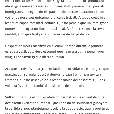
En el context de Martin Luther King, la maquinària de producció
ideològica menyspreava les minories. Vull que en el meu país els
immigrants no segueixin els patrons del discurs reaccionari que
vol fer de nosaltres únicament força de treball. Vull que creguin en
les seves capacitats intel·lectuals. Que no pensin que un immigrant
només pot ocupar un lloc no qualificat. Això no respon a la seva
realitat, sinó que fa el joc als interessos de l'explotació.
Després de molts sacrificis en el camí i també durant la primera
estada a destí, vull viure el somni que ha merescut la pena haver
vingut i conèixer gent d'altres cultures.
Ara que la crisi és un argument fàcil per convidar els estrangers que
marxin, vull somniar que Catalunya no caurà en un parany tan
trampós, que no assenyala els responsables del desastre. Qui ens
vol fora és víctima també d'un sistema descontrolat.
Vull somniar que el poble català no permetrà que aquest discurs
destructiu i xenòfob s'imposi. Que l'aposta de solidaritat guanyarà
la partida al nou plantejament sobre la cooperació, que la pretén al