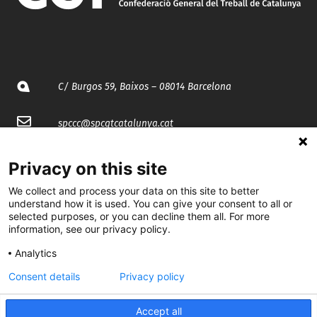
C/ Burgos 59, Baixos – 08014 Barcelona
spccc@
spcgtcatalunya.cat
935 120 481
Privacy on this site
We collect and process your data on this site to better
@CGTCatalunya
understand how it is used. You can give your consent to all or
selected purposes, or you can decline them all. For more
information, see our privacy policy.
cgtcatalunya
Analytics
CGTCatalunya
Consent details
Privacy policy
cgtcatalunya
Accept all