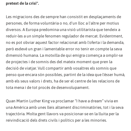
pretext de la crisi".
Les migracions des de sempre han consistit en desplaçaments de
persones, de forma voluntària o no, d'un lloc a l'altre per motius
diversos. A Europa predomina una visió utilitarista que tendeix a
reduir-les a un simple fenomen regulador de mercat. Evidentment,
no es pot obviar aquest factor relacionat amb l'oferta i la demanda,
però esdevé un gran i lamentable error no tenir en compte la seva
dimensió humana. La motxilla de qui emigra comença a omplir-se
de projectes i de somnis des del mateix moment que pren la
decisió de viatjar. Vull compartir amb vosaltres els somnis que
penso que encara són possibles, partint de la idea que l'ésser humà,
amb els seus valors i drets, ha de ser el centre de les relacions de
tota mena i de tot procés de desenvolupament.
Quan Martin Luther King va proclamar “I have a dream” vivia en
una Amèrica amb unes lleis altament discriminatòries, tot i la seva
trajectòria. Molta gent llavors va posicionar-se en la lluita per la
reivindicació dels drets civils i polítics per a les minories.