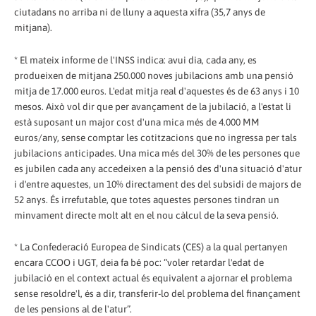
ciutadans no arriba ni de lluny a aquesta xifra (35,7 anys de
mitjana).
* El mateix informe de l'INSS indica: avui dia, cada any, es
produeixen de mitjana 250.000 noves jubilacions amb una pensió
mitja de 17.000 euros. L'edat mitja real d'aquestes és de 63 anys i 10
mesos. Això vol dir que per avançament de la jubilació, a l'estat li
està suposant un major cost d'una mica més de 4.000 MM
euros/any, sense comptar les cotitzacions que no ingressa per tals
jubilacions anticipades. Una mica més del 30% de les persones que
es jubilen cada any accedeixen a la pensió des d'una situació d'atur
i d'entre aquestes, un 10% directament des del subsidi de majors de
52 anys. És irrefutable, que totes aquestes persones tindran un
minvament directe molt alt en el nou càlcul de la seva pensió.
* La Confederació Europea de Sindicats (CES) a la qual pertanyen
encara CCOO i UGT, deia fa bé poc: “voler retardar l'edat de
jubilació en el context actual és equivalent a ajornar el problema
sense resoldre'l, és a dir, transferir-lo del problema del finançament
de les pensions al de l'atur”.