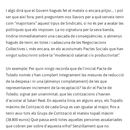
I algú dirà que el Govern hagués fet el mateix o encara pitjor…. i pot
ser que així fora, però preguntem-nos llavors per a què serveix tenir
com “majoritaris” aquest tipus de Sindicats, si no és per a avalar les
polítiques que els imposen. La no signatura per la seva banda,
tindria immediatament una cascada de conseqüències, o almenys
hagués de tenir, en totes i cadascuna de les Negociacions
Col·lectives i, més encara, en els acostumats Pactes Socials que han
vingut subscrivint sobre la “moderació salarial i/o productivitat”.
Un exemple: Per quin ningú recorda que de l'inicial Pacte de
Toledo només s'han complert íntegrament les mesures de reducció
de la despesa i ni una (almenys completament) de les que
representaven increment de la recaptació? Va dir el Pacte de
Toledo, signat per unanimitat, que les cotitzacions s'havien
d'acostar al Salari Real. En aquesta línia, en alguns anys, els Topalls
màxims de Cotització de cada Grup es van igualar al major, fins a
tenir avui tots els Grups de Cotització el mateix topall màxim
(38.800 euros) Què passa amb totes aquelles persones assalariades
que cobren per sobre d'aquesta xifra? Senzillament que no