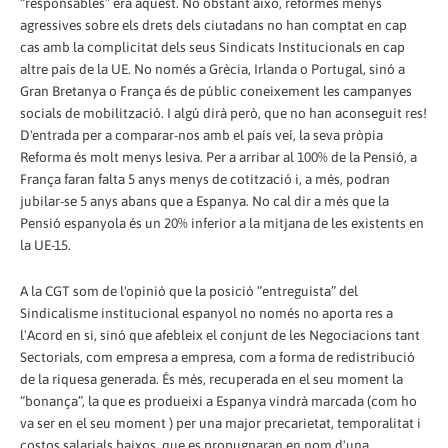
“responsables” era aquest. No obstant això, reformes menys
agressives sobre els drets dels ciutadans no han comptat en cap
cas amb la complicitat dels seus Sindicats Institucionals en cap
altre país de la UE. No només a Grècia, Irlanda o Portugal, sinó a
Gran Bretanya o França és de públic coneixement les campanyes
socials de mobilització. I algú dirà però, que no han aconseguit res!
D'entrada per a comparar-nos amb el país veí, la seva pròpia
Reforma és molt menys lesiva. Per a arribar al 100% de la Pensió, a
França faran falta 5 anys menys de cotització i, a més, podran
jubilar-se 5 anys abans que a Espanya. No cal dir a més que la
Pensió espanyola és un 20% inferior a la mitjana de les existents en
la UE-15.
A la CGT som de l'opinió que la posició “entreguista” del
Sindicalisme institucional espanyol no només no aporta res a
l'Acord en si, sinó que afebleix el conjunt de les Negociacions tant
Sectorials, com empresa a empresa, com a forma de redistribució
de la riquesa generada. És més, recuperada en el seu moment la
“bonança”, la que es produeixi a Espanya vindrà marcada (com ho
va ser en el seu moment ) per una major precarietat, temporalitat i
costos salarials baixos, que es propugnaran en nom d'una