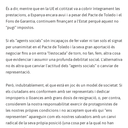
És a dir, mentre que en la UE el cotitzat va a cobrir íntegrament les
prestacions, a Espanya encara avui i a pesar del Pacte de Toledo i el
Fons de Garantia, continuem finançant a l'Estat perquè aquest no
“pugi” impostos.
Si els “agents socials” són incapaços de fer valer ni tan sols el signat
per unanimitat en el Pacte de Toledo i la seva gran aportació és
negociar fins a on entra “l'estocada” de torn, no fan, fem, altra cosa
que evidenciar i assumir una profunda debilitat social. L'alternativa
no és altra que canviar l'actitud dels “agents socials” o canviar de
representació.
Però, indubtablement, el que està en joc és un model de societat: Si
els ciutadans ens conformem amb ser representats i dedicar
improperis o lloances amb grans dosis de resignació, o, per contra,
considerem la nostra responsabilitat exercir de protagonistes de
les nostres pròpies condicions i no acceptem que els qui “ens
representen” apareguin com els nostres salvadors amb un canvi
radical de la seva pròpia posició (una cosa per a la qual no han