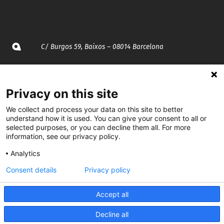
C/ Burgos 59, Baixos – 08014 Barcelona
spccc@
spcgtcatalunya.cat
Privacy on this site
935 120 481
We collect and process your data on this site to better
understand how it is used. You can give your consent to all or
@CGTCatalunya
selected purposes, or you can decline them all. For more
information, see our privacy policy.
cgtcatalunya
Analytics
CGTCatalunya
Consent details
Privacy policy
cgtcatalunya
Accept all
Decline all