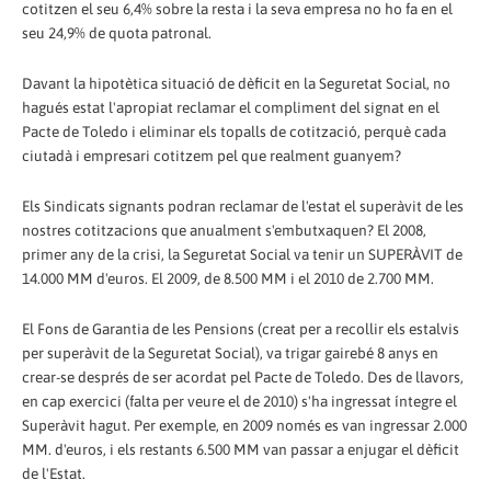
cotitzen el seu 6,4% sobre la resta i la seva empresa no ho fa en el
seu 24,9% de quota patronal.
Davant la hipotètica situació de dèficit en la Seguretat Social, no
hagués estat l'apropiat reclamar el compliment del signat en el
Pacte de Toledo i eliminar els topalls de cotització, perquè cada
ciutadà i empresari cotitzem pel que realment guanyem?
Els Sindicats signants podran reclamar de l'estat el superàvit de les
nostres cotitzacions que anualment s'embutxaquen? El 2008,
primer any de la crisi, la Seguretat Social va tenir un SUPERÀVIT de
14.000 MM d'euros. El 2009, de 8.500 MM i el 2010 de 2.700 MM.
El Fons de Garantia de les Pensions (creat per a recollir els estalvis
per superàvit de la Seguretat Social), va trigar gairebé 8 anys en
crear-se després de ser acordat pel Pacte de Toledo. Des de llavors,
en cap exercici (falta per veure el de 2010) s'ha ingressat íntegre el
Superàvit hagut. Per exemple, en 2009 només es van ingressar 2.000
MM. d'euros, i els restants 6.500 MM van passar a enjugar el dèficit
de l'Estat.