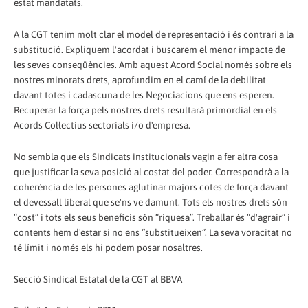
estat mandatats.
A la CGT tenim molt clar el model de representació i és contrari a la
substitució. Expliquem l'acordat i buscarem el menor impacte de
les seves conseqüències. Amb aquest Acord Social només sobre els
nostres minorats drets, aprofundim en el camí de la debilitat
davant totes i cadascuna de les Negociacions que ens esperen.
Recuperar la força pels nostres drets resultarà primordial en els
Acords Col·lectius sectorials i/o d'empresa.
No sembla que els Sindicats institucionals vagin a fer altra cosa
que justificar la seva posició al costat del poder. Correspondrà a la
coherència de les persones aglutinar majors cotes de força davant
el devessall liberal que se'ns ve damunt. Tots els nostres drets són
“cost” i tots els seus beneficis són “riquesa”. Treballar és “d'agrair” i
contents hem d'estar si no ens “substitueixen”. La seva voracitat no
té límit i només els hi podem posar nosaltres.
Secció Sindical Estatal de la CGT al BBVA