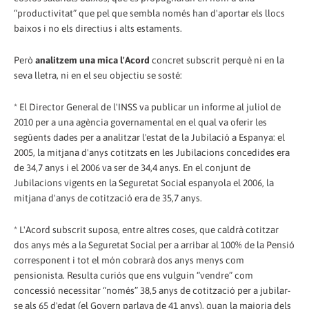
“productivitat” que pel que sembla només han d'aportar els llocs
baixos i no els directius i alts estaments.
Però
analitzem una mica l'Acord
concret subscrit perquè ni en la
seva lletra, ni en el seu objectiu se sosté:
* El Director General de l'INSS va publicar un informe al juliol de
2010 per a una agència governamental en el qual va oferir les
següents dades per a analitzar l'estat de la Jubilació a Espanya: el
2005, la mitjana d'anys cotitzats en les Jubilacions concedides era
de 34,7 anys i el 2006 va ser de 34,4 anys. En el conjunt de
Jubilacions vigents en la Seguretat Social espanyola el 2006, la
mitjana d'anys de cotització era de 35,7 anys.
* L'Acord subscrit suposa, entre altres coses, que caldrà cotitzar
dos anys més a la Seguretat Social per a arribar al 100% de la Pensió
corresponent i tot el món cobrarà dos anys menys com
pensionista. Resulta curiós que ens vulguin “vendre” com
concessió necessitar “només” 38,5 anys de cotització per a jubilar-
se als 65 d'edat (el Govern parlava de 41 anys), quan la majoria dels