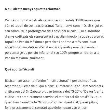
A qui afecta menys aquesta reforma?:
Per descomptat a tots els salaris per sobre dels 38.800 euros que
són el topall de cotització actual. Tant menys com més alt sigui el
seu salari. Ni la prolongació dels anys per al càlcul, ni el nombre
d'anys cotitzats els representarà cap disminució, ja que superen el
topall de Pensió Màxima a percebre i podran a més continuar
accedint abans dels 67 d'edat encara que els penalitzin amb un
percentatge de pensió inferior al seu 100% perquè arribaran a la
Pensió Màxima igualment.
Què aporta l'Acord?
Bàsicament assentar l'ordre “ institucional” i, per a simplificar,
recordar qui està dalt i qui a baix,. El mateix que aquests Sindicats
criticaven del Sr. Zapatero quan tornava del “G-20” o “Davos”., amb
el discurs completament canviat, el mateix cal dir ara d'ells… que
quan han tornat de la “Moncloa” surten dient i, el que és pitjor,
fent, precisament el contrari que deien quan van entrar.