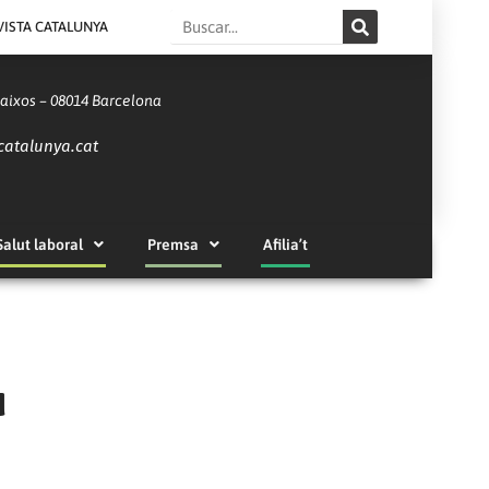
Search
VISTA CATALUNYA
Baixos – 08014 Barcelona
catalunya.cat
Salut laboral
Premsa
Afilia’t
u