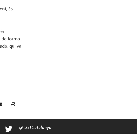
ent, és
der
s de forma
ado, qui va
@CGTCatalunya