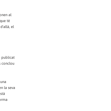
bonen al
 que té
'allà, el
e publicat
s conclou
'una
en la seva
està
forma