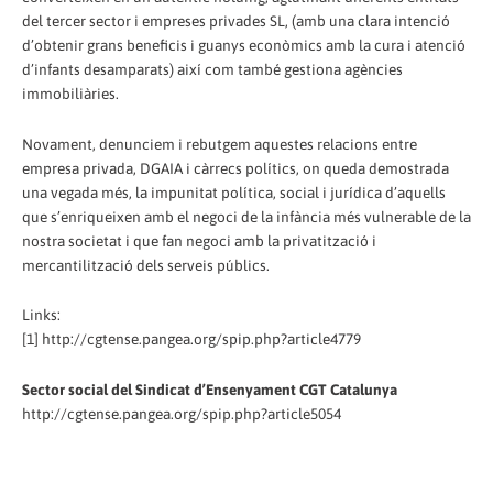
del tercer sector i empreses privades SL, (amb una clara intenció
d’obtenir grans beneficis i guanys econòmics amb la cura i atenció
d’infants desamparats) així com també gestiona agències
immobiliàries.
Novament, denunciem i rebutgem aquestes relacions entre
empresa privada, DGAIA i càrrecs polítics, on queda demostrada
una vegada més, la impunitat política, social i jurídica d’aquells
que s’enriqueixen amb el negoci de la infància més vulnerable de la
nostra societat i que fan negoci amb la privatització i
mercantilització dels serveis públics.
Links:
[1] http://cgtense.pangea.org/spip.php?article4779
Sector social del Sindicat d’Ensenyament CGT Catalunya
http://cgtense.pangea.org/spip.php?article5054