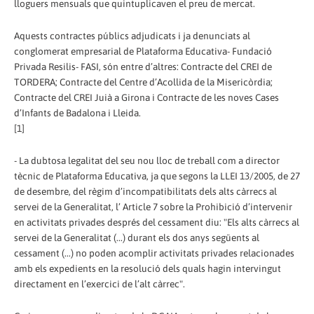
lloguers mensuals que quintuplicaven el preu de mercat.
Aquests contractes públics adjudicats i ja denunciats al
conglomerat empresarial de Plataforma Educativa- Fundació
Privada Resilis- FASI, són entre d’altres: Contracte del CREI de
TORDERA; Contracte del Centre d’Acollida de la Misericòrdia;
Contracte del CREI Juià a Girona i Contracte de les noves Cases
d’Infants de Badalona i Lleida.
[1]
- La dubtosa legalitat del seu nou lloc de treball com a director
tècnic de Plataforma Educativa, ja que segons la LLEI 13/2005, de 27
de desembre, del règim d’incompatibilitats dels alts càrrecs al
servei de la Generalitat, l’ Article 7 sobre la Prohibició d’intervenir
en activitats privades després del cessament diu: "Els alts càrrecs al
servei de la Generalitat (...) durant els dos anys següents al
cessament (...) no poden acomplir activitats privades relacionades
amb els expedients en la resolució dels quals hagin intervingut
directament en l’exercici de l’alt càrrec".