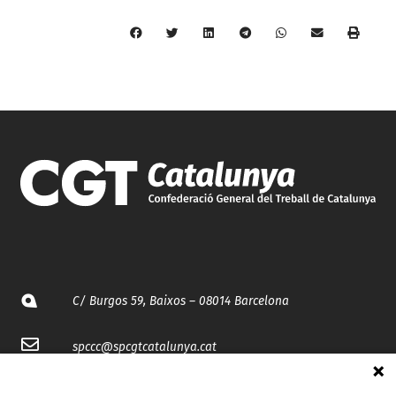
C/ Burgos 59, Baixos – 08014 Barcelona
spccc@
spcgtcatalunya.cat
935 120 481