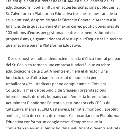
Creiem que com a director de la DGAIA estava al corrent de les
adjudicacions i podia influir en aquestes licitacions públiques. El
Sr. Calvo torna a Plataforma Educativa tres mesos més tard de la
seva dimissió, després de que la Direcció General d’Atenció a la
Infància, de la qual ell n’era el màxim càrrec polític donés més de
100 milions d’euros per gestionar centres de menors durant els
propers 8 anys, signant i donant el vist-i-plau d’aquestes licitacions
que anaven a parar a Plataforma Educativa.
- Des del nostre sindicat denunciem la falta d’ètica i moral per part
del Sr. Calvo en tornar a una empresa-fundació, que va rebre
adjudicacions de la DGAIA mentre ell n’era el director. Una
fundació que d’altra banda, ha estat denunciada per
treballadors/es i sindicats per no complir amb el Conveni
Col·lectiu, a més de pel Síndic de Greuges i organitzacions
internacionals de drets humans com Amnistia Internacional.
Actualment Plataforma Educativa gestiona tots els CREI’s de
Catalunya, menys el CREI Castanyers, tenint el monopoli absolut
amb la gestió de centres de menors. Cal recordar com Plataforma
Educativa conforma un conglomerat d’empreses que la
converteixen en un autèntic holding, aglutinant diferents entitats