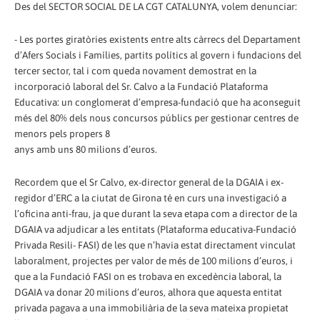
Des del SECTOR SOCIAL DE LA CGT CATALUNYA, volem denunciar:
- Les portes giratòries existents entre alts càrrecs del Departament
d’Afers Socials i Famílies, partits polítics al govern i fundacions del
tercer sector, tal i com queda novament demostrat en la
incorporació laboral del Sr. Calvo a la Fundació Plataforma
Educativa: un conglomerat d’empresa-fundació que ha aconseguit
més del 80% dels nous concursos públics per gestionar centres de
menors pels propers 8
anys amb uns 80 milions d’euros.
Recordem que el Sr Calvo, ex-director general de la DGAIA i ex-
regidor d’ERC a la ciutat de Girona té en curs una investigació a
l’oficina anti-frau, ja que durant la seva etapa com a director de la
DGAIA va adjudicar a les entitats (Plataforma educativa-Fundació
Privada Resili- FASI) de les que n’havia estat directament vinculat
laboralment, projectes per valor de més de 100 milions d’euros, i
que a la Fundació FASI on es trobava en excedència laboral, la
DGAIA va donar 20 milions d’euros, alhora que aquesta entitat
privada pagava a una immobiliària de la seva mateixa propietat