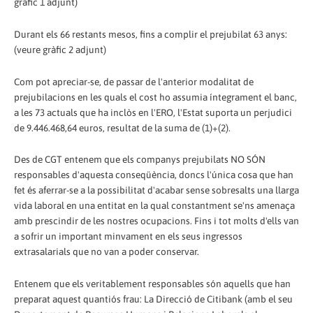
gràfic 1 adjunt)
Durant els 66 restants mesos, fins a complir el prejubilat 63 anys:
(veure gràfic 2 adjunt)
Com pot apreciar-se, de passar de l'anterior modalitat de
prejubilacions en les quals el cost ho assumia íntegrament el banc,
a les 73 actuals que ha inclòs en l'ERO, l'Estat suporta un perjudici
de 9.446.468,64 euros, resultat de la suma de (1)+(2).
Des de CGT entenem que els companys prejubilats NO SÓN
responsables d'aquesta conseqüència, doncs l'única cosa que han
fet és aferrar-se a la possibilitat d'acabar sense sobresalts una llarga
vida laboral en una entitat en la qual constantment se'ns amenaça
amb prescindir de les nostres ocupacions. Fins i tot molts d'ells van
a sofrir un important minvament en els seus ingressos
extrasalarials que no van a poder conservar.
Entenem que els veritablement responsables són aquells que han
preparat aquest quantiós frau: La Direcció de Citibank (amb el seu