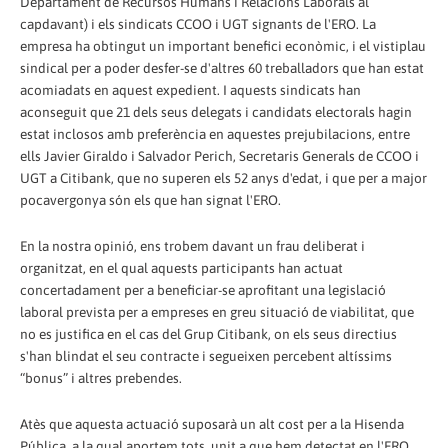
Departament de Recursos Humans i Relacions Laborals al
capdavant) i els sindicats CCOO i UGT signants de l'ERO. La
empresa ha obtingut un important benefici econòmic, i el vistiplau
sindical per a poder desfer-se d'altres 60 treballadors que han estat
acomiadats en aquest expedient. I aquests sindicats han
aconseguit que 21 dels seus delegats i candidats electorals hagin
estat inclosos amb preferència en aquestes prejubilacions, entre
ells Javier Giraldo i Salvador Perich, Secretaris Generals de CCOO i
UGT a Citibank, que no superen els 52 anys d'edat, i que per a major
pocavergonya són els que han signat l'ERO.
En la nostra opinió, ens trobem davant un frau deliberat i
organitzat, en el qual aquests participants han actuat
concertadament per a beneficiar-se aprofitant una legislació
laboral prevista per a empreses en greu situació de viabilitat, que
no es justifica en el cas del Grup Citibank, on els seus directius
s'han blindat el seu contracte i segueixen percebent altíssims
“bonus” i altres prebendes.
Atès que aquesta actuació suposarà un alt cost per a la Hisenda
Pública, a la qual aportem tots, unit a que hem detectat en l'ERO