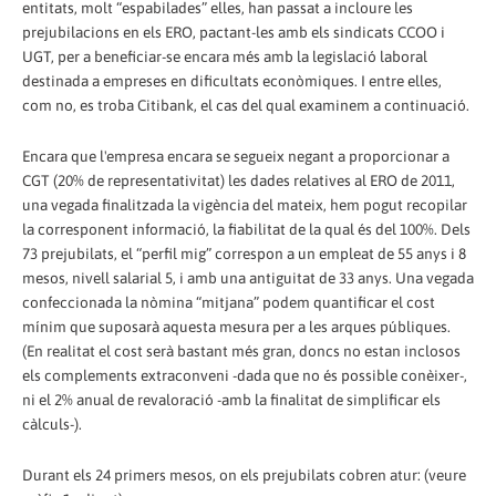
entitats, molt “espabilades” elles, han passat a incloure les
prejubilacions en els ERO, pactant-les amb els sindicats CCOO i
UGT, per a beneficiar-se encara més amb la legislació laboral
destinada a empreses en dificultats econòmiques. I entre elles,
com no, es troba Citibank, el cas del qual examinem a continuació.
Encara que l'empresa encara se segueix negant a proporcionar a
CGT (20% de representativitat) les dades relatives al ERO de 2011,
una vegada finalitzada la vigència del mateix, hem pogut recopilar
la corresponent informació, la fiabilitat de la qual és del 100%. Dels
73 prejubilats, el “perfil mig” correspon a un empleat de 55 anys i 8
mesos, nivell salarial 5, i amb una antiguitat de 33 anys. Una vegada
confeccionada la nòmina “mitjana” podem quantificar el cost
mínim que suposarà aquesta mesura per a les arques públiques.
(En realitat el cost serà bastant més gran, doncs no estan inclosos
els complements extraconveni -dada que no és possible conèixer-,
ni el 2% anual de revaloració -amb la finalitat de simplificar els
càlculs-).
Durant els 24 primers mesos, on els prejubilats cobren atur: (veure