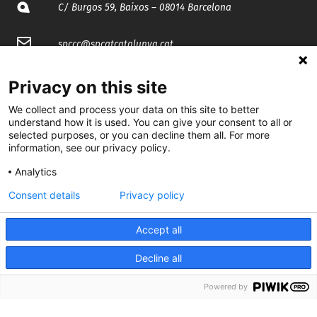
C/ Burgos 59, Baixos – 08014 Barcelona
spccc@
spcgtcatalunya.cat
935 120 481
Privacy on this site
We collect and process your data on this site to better
@CGTCatalunya
understand how it is used. You can give your consent to all or
selected purposes, or you can decline them all. For more
information, see our privacy policy.
cgtcatalunya
Analytics
CGTCatalunya
Consent details
Privacy policy
cgtcatalunya
Accept all
Decline all
Desenvolupat per
Powered by