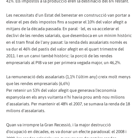
41%. Els impostos a la producció eren la destinació del 6% restant.
Les necessitats d'un Estat del benestar en construcció van portar a
elevar el pes dels impostos fins a superar el 10% del valor afegit a
mitjans de la dècada passada. En paral · lel, es va accelerar el
declivi de les rendes salarials, que desemboca en un mínim històric
en el tram final de l'any passat: la renda dels assalariats només es
va dur el 46% del pastís del valor afegit en el quart trimestre del
2011. I en un canvi també històric: la porció de les rendes
empresarials al PIB va ser per primera vegada major, un 46,2%.
La remuneració dels assalariats (1,1% l'últim any) creix molt menys
que les rendes empresarials (6,6%)
Per retenir un 53% del valor afegit que generava l'economia
espanyola en els anys vuitanta n'hi havia prou amb nou milions
d'assalariats. Per mantenir el 48% el 2007, se sumava la renda de 18
milions d'assalariats.
Quan va irrompre la Gran Recessió, i la major destrucció
d'ocupació en dècades, es va donar un efecte paradoxal: el 2008 i