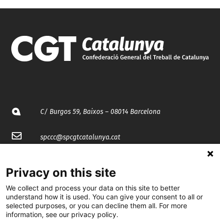
C/ Burgos 59, Baixos – 08014 Barcelona
spccc@
spcgtcatalunya.cat
935 120 481
Privacy on this site
We collect and process your data on this site to better
@CGTCatalunya
understand how it is used. You can give your consent to all or
selected purposes, or you can decline them all. For more
cgtcatalunya
information, see our privacy policy.