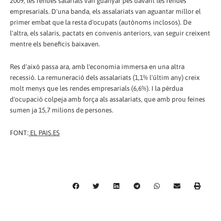
2009, les rendes salarials van guanyar pes davant les rendes
empresarials. D'una banda, els assalariats van aguantar millor el
primer embat que la resta d'ocupats (autònoms inclosos). De
l'altra, els salaris, pactats en convenis anteriors, van seguir creixent
mentre els beneficis baixaven.
Res d'això passa ara, amb l'economia immersa en una altra
recessió. La remuneració dels assalariats (1,1% l'últim any) creix
molt menys que les rendes empresarials (6,6%). I la pèrdua
d'ocupació colpeja amb força als assalariats, que amb prou feines
sumen ja 15,7 milions de persones.
FONT:
EL PAIS.ES