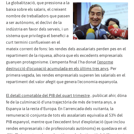
La globalització, que pressiona a la
baixa sobre els salaris, el creixent
nombre de treballadors que passen
a ser autònoms, el declivi de la
indústria en favor dels serveis, i un
sistema que privilegia el benefici a
curt termini conflueixen en el
mateix corrent de fons: les rendes dels assalariats perden pes en el
repartiment de la riquesa, alhora que els excedents empresarials
guanyen protagonisme. L'empenta final l'ha donat
l'enorme
destrucció d'ocupació acumulada en els últims tres anys
. Per
primera vegada, les rendes empresarials superen les salarials en el
repartiment del valor afegit que genera l'economia espanyola.
El detall comptable del PIB del quart trimestre
, publicat ahir, dóna
fe de la culminació d'una trajectòria de més de trenta anys, a
Espanya ia la resta d'Europa. En l'arrencada dels vuitanta, la
remuneració conjunta de tots els assalariats equivalia al 53% del
PIB espanyol, mentre que l'excedent brut d'explotació (que inclou
rendes empresarials i de professionals autònoms) es quedava en el