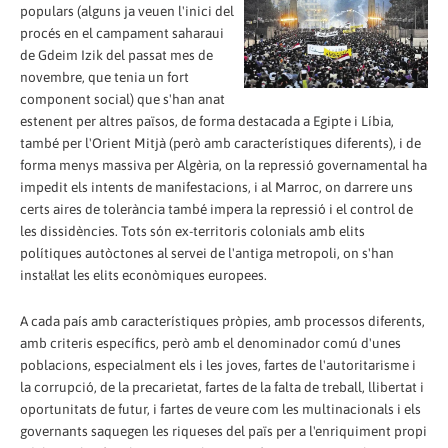
populars (alguns ja veuen l'inici del
procés en el campament saharaui
de Gdeim Izik del passat mes de
novembre, que tenia un fort
component social) que s'han anat
estenent per altres països, de forma destacada a Egipte i Líbia,
també per l'Orient Mitjà (però amb característiques diferents), i de
forma menys massiva per Algèria, on la repressió governamental ha
impedit els intents de manifestacions, i al Marroc, on darrere uns
certs aires de tolerància també impera la repressió i el control de
les dissidències. Tots són ex-territoris colonials amb elits
polítiques autòctones al servei de l'antiga metropoli, on s'han
instal·lat les elits econòmiques europees.
A cada país amb característiques pròpies, amb processos diferents,
amb criteris específics, però amb el denominador comú d'unes
poblacions, especialment els i les joves, fartes de l'autoritarisme i
la corrupció, de la precarietat, fartes de la falta de treball, llibertat i
oportunitats de futur, i fartes de veure com les multinacionals i els
governants saquegen les riqueses del païs per a l'enriquiment propi