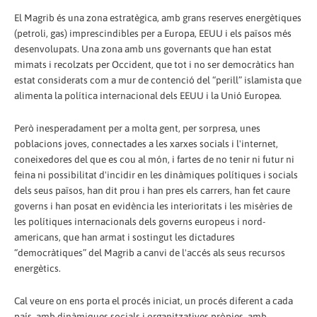
El Magrib és una zona estratègica, amb grans reserves energètiques
(petroli, gas) imprescindibles per a Europa, EEUU i els països més
desenvolupats. Una zona amb uns governants que han estat
mimats i recolzats per Occident, que tot i no ser democràtics han
estat considerats com a mur de contenció del “perill” islamista que
alimenta la política internacional dels EEUU i la Unió Europea.
Però inesperadament per a molta gent, per sorpresa, unes
poblacions joves, connectades a les xarxes socials i l'internet,
coneixedores del que es cou al món, i fartes de no tenir ni futur ni
feina ni possibilitat d'incidir en les dinàmiques polítiques i socials
dels seus països, han dit prou i han pres els carrers, han fet caure
governs i han posat en evidència les interioritats i les misèries de
les polítiques internacionals dels governs europeus i nord-
americans, que han armat i sostingut les dictadures
“democràtiques” del Magrib a canvi de l'accés als seus recursos
energètics.
Cal veure on ens porta el procés iniciat, un procés diferent a cada
país, amb dinàmiques socials i organitzatives pròpies, amb