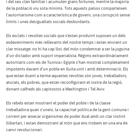
i del seu clan familiar i acumulen grans fortunes, mentre la majoria
de la població viu sota mínims. Tots aquests països comparteixen
l'autoritarisme com a característica de govern, una corrupció sense
límits i unes desigualtats socials desbordants.
Els esclats i revoltes socials que s'estan produint suposen un dels
esdeveniments més rellevants del nostre temps i estan enviant un
clar missatge: no hi ha cap lloc del món condemnat a ser la joguina
d’un dictador amb suport imperialista. Règims extraordinàriament
autoritaris com els de Tunísia i Egipte s’han mostrat completament
impotents davant d’un poble en lluita unit i amb determinació. Els
que estan duent a terme aquestes revoltes són joves, treballadors,
aturats, els pobres, que estan reconfigurant el rostre de la regió,
donant calfreds als capitostos a Washington i Tel Aviv.
Els rebels estan mostrant el poder del poble i de la classe
treballadora quan s’uneix, la capacitat política de la gent comuna i
corrent per aixecar organismes de poder dual amb un clar instint
llibertari, i estan demostrant al món que ens trobem en una era de
canvi revolucionari.