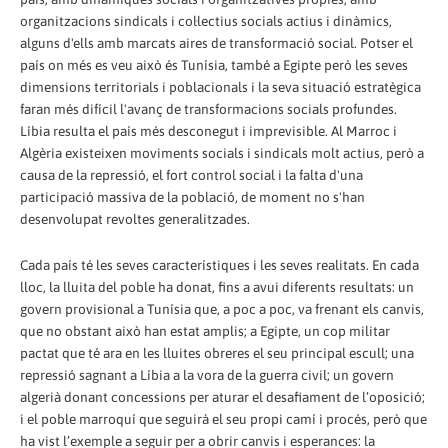
organitzacions sindicals i col·lectius socials actius i dinàmics,
alguns d'ells amb marcats aires de transformació social. Potser el
país on més es veu això és Tunísia, també a Egipte però les seves
dimensions territorials i poblacionals i la seva situació estratègica
faran més difícil l'avanç de transformacions socials profundes.
Líbia resulta el país més desconegut i imprevisible. Al Marroc i
Algèria existeixen moviments socials i sindicals molt actius, però a
causa de la repressió, el fort control social i la falta d'una
participació massiva de la població, de moment no s'han
desenvolupat revoltes generalitzades.
Cada país té les seves característiques i les seves realitats. En cada
lloc, la lluita del poble ha donat, fins a avui diferents resultats: un
govern provisional a Tunísia que, a poc a poc, va frenant els canvis,
que no obstant això han estat amplis; a Egipte, un cop militar
pactat que té ara en les lluites obreres el seu principal escull; una
repressió sagnant a Líbia a la vora de la guerra civil; un govern
algerià donant concessions per aturar el desafiament de l’oposició;
i el poble marroquí que seguirà el seu propi camí i procés, però que
ha vist l’exemple a seguir per a obrir canvis i esperances: la