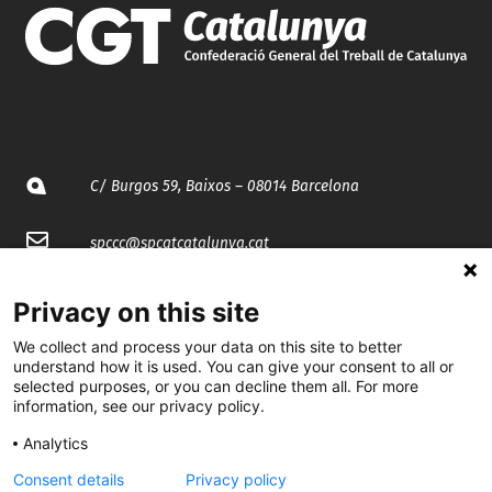
C/ Burgos 59, Baixos – 08014 Barcelona
spccc@
spcgtcatalunya.cat
935 120 481
Privacy on this site
We collect and process your data on this site to better
@CGTCatalunya
understand how it is used. You can give your consent to all or
selected purposes, or you can decline them all. For more
information, see our privacy policy.
cgtcatalunya
Analytics
CGTCatalunya
Consent details
Privacy policy
cgtcatalunya