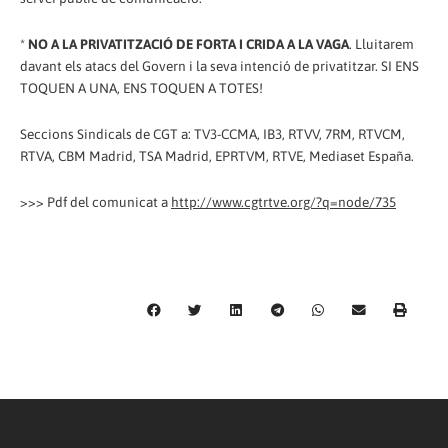
*
NO A LA PRIVATITZACIÓ DE FORTA I CRIDA A LA VAGA
. Lluitarem
davant els atacs del Govern i la seva intenció de privatitzar. SI ENS
TOQUEN A UNA, ENS TOQUEN A TOTES!
Seccions Sindicals de CGT a: TV3-CCMA, IB3, RTVV, 7RM, RTVCM,
RTVA, CBM Madrid, TSA Madrid, EPRTVM, RTVE, Mediaset España.
>>> Pdf del comunicat a
http://www.cgtrtve.org/?q=node/735