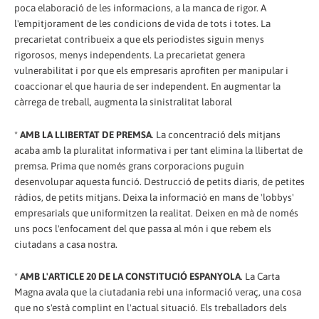
poca elaboració de les informacions, a la manca de rigor. A
l'empitjorament de les condicions de vida de tots i totes. La
precarietat contribueix a que els periodistes siguin menys
rigorosos, menys independents. La precarietat genera
vulnerabilitat i por que els empresaris aprofiten per manipular i
coaccionar el que hauria de ser independent. En augmentar la
càrrega de treball, augmenta la sinistralitat laboral
*
AMB LA LLIBERTAT DE PREMSA
. La concentració dels mitjans
acaba amb la pluralitat informativa i per tant elimina la llibertat de
premsa. Prima que només grans corporacions puguin
desenvolupar aquesta funció. Destrucció de petits diaris, de petites
ràdios, de petits mitjans. Deixa la informació en mans de 'lobbys'
empresarials que uniformitzen la realitat. Deixen en mà de només
uns pocs l'enfocament del que passa al món i que rebem els
ciutadans a casa nostra.
*
AMB L'ARTICLE 20 DE LA CONSTITUCIÓ ESPANYOLA
. La Carta
Magna avala que la ciutadania rebi una informació veraç, una cosa
que no s'està complint en l'actual situació. Els treballadors dels