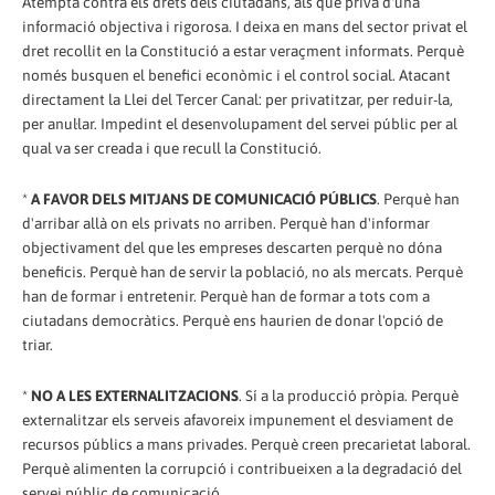
Atempta contra els drets dels ciutadans, als que priva d'una
informació objectiva i rigorosa. I deixa en mans del sector privat el
dret recollit en la Constitució a estar veraçment informats. Perquè
només busquen el benefici econòmic i el control social. Atacant
directament la Llei del Tercer Canal: per privatitzar, per reduir-la,
per anul·lar. Impedint el desenvolupament del servei públic per al
qual va ser creada i que recull la Constitució.
*
A FAVOR DELS MITJANS DE COMUNICACIÓ PÚBLICS
. Perquè han
d'arribar allà on els privats no arriben. Perquè han d'informar
objectivament del que les empreses descarten perquè no dóna
beneficis. Perquè han de servir la població, no als mercats. Perquè
han de formar i entretenir. Perquè han de formar a tots com a
ciutadans democràtics. Perquè ens haurien de donar l'opció de
triar.
*
NO A LES EXTERNALITZACIONS
. Sí a la producció pròpia. Perquè
externalitzar els serveis afavoreix impunement el desviament de
recursos públics a mans privades. Perquè creen precarietat laboral.
Perquè alimenten la corrupció i contribueixen a la degradació del
servei públic de comunicació.