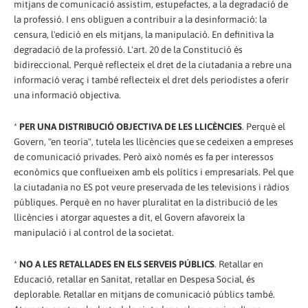
mitjans de comunicació assistim, estupefactes, a la degradació de
la professió. I ens obliguen a contribuir a la desinformació: la
censura, l'edició en els mitjans, la manipulació. En definitiva la
degradació de la professió. L'art. 20 de la Constitució és
bidireccional. Perquè reflecteix el dret de la ciutadania a rebre una
informació veraç i també reflecteix el dret dels periodistes a oferir
una informació objectiva.
*
PER UNA DISTRIBUCIÓ OBJECTIVA DE LES LLICÈNCIES
. Perquè el
Govern, "en teoria", tutela les llicències que se cedeixen a empreses
de comunicació privades. Però això només es fa per interessos
econòmics que conflueixen amb els polítics i empresarials. Pel que
la ciutadania no ES pot veure preservada de les televisions i ràdios
públiques. Perquè en no haver pluralitat en la distribució de les
llicències i atorgar aquestes a dit, el Govern afavoreix la
manipulació i al control de la societat.
*
NO A LES RETALLADES EN ELS SERVEIS PÚBLICS
. Retallar en
Educació, retallar en Sanitat, retallar en Despesa Social, és
deplorable. Retallar en mitjans de comunicació públics també.