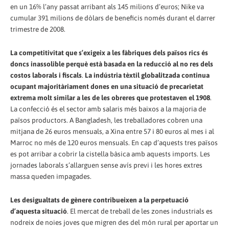
en un 16% l’any passat arribant als 145 milions d’euros; Nike va
cumular 391 milions de dòlars de beneficis només durant el darrer
trimestre de 2008.
La competitivitat que s’exigeix a les fàbriques dels països rics és
doncs inassolible perquè està basada en la reducció al no res dels
costos laborals i fiscals
.
La indústria tèxtil globalitzada continua
ocupant majoritàriament dones en una situació de precarietat
extrema molt similar a les de les obreres que protestaven el 1908
.
La confecció és el sector amb salaris més baixos a la majoria de
països productors. A Bangladesh, les treballadores cobren una
mitjana de 26 euros mensuals, a Xina entre 57 i 80 euros al mes i al
Marroc no més de 120 euros mensuals. En cap d’aquests tres països
es pot arribar a cobrir la cistella bàsica amb aquests imports. Les
jornades laborals s’allarguen sense avís previ i les hores extres
massa queden impagades.
Les desigualtats de gènere contribueixen a la perpetuació
d’aquesta situació
. El mercat de treball de les zones industrials es
nodreix de noies joves que migren des del món rural per aportar un