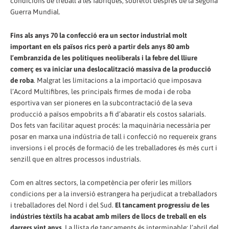
condicions de treball a les fàbriques, sobretot després de la Segona
Guerra Mundial.
Fins als anys 70 la confecció era un sector industrial molt
important en els països rics però a partir dels anys 80 amb
l’embranzida de les polítiques neoliberals i la febre del lliure
comerç es va iniciar una deslocalització massiva de la producció
de roba
. Malgrat les limitacions a la importació que imposava
l’Acord Multifibres, les principals firmes de moda i de roba
esportiva van ser pioneres en la subcontractació de la seva
producció a països empobrits a fi d’abaratir els costos salarials.
Dos fets van facilitar aquest procés: la maquinària necessària per
posar en marxa una indústria de tall i confecció no requereix grans
inversions i el procés de formació de les treballadores és més curt i
senzill que en altres processos industrials.
Com en altres sectors, la competència per oferir les millors
condicions per a la inversió estrangera ha perjudicat a treballadors
i treballadores del Nord i del Sud.
El tancament progressiu de les
indústries tèxtils ha acabat amb milers de llocs de treball en els
darrers vint anys
. La llista de tancaments és interminable: l’abril del