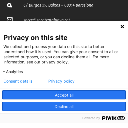
C/ Burgos 59, Baixos – 08014 Barcelona
spccc@
spcgtcatalunya.cat
935 120 481
Privacy on this site
We collect and process your data on this site to better
@CGTCatalunya
understand how it is used. You can give your consent to all or
selected purposes, or you can decline them all. For more
information, see our privacy policy.
cgtcatalunya
Analytics
CGTCatalunya
Consent details
Privacy policy
cgtcatalunya
Accept all
Decline all
Desenvolupat per
Powered by