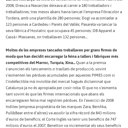
2008, Dresca a Navarcles deixava al carrer a 180 treballadors i
treballadores; tres mesos abans havia tancat l’empresa Fibracolor a
Tordera, amb una plantilla de 280 persones; Dogi va acomiadar a
123 persones a Cardedeu i Parets del Vallès; Pasarela va tancar la
seva fàbrica d’Hostalric que ocupava 45 persones; DB Apparel a
Cassà i Massanes, on treballaven 132 persones…
Moltes de les empreses tancades treballaven per grans firmes de
moda que han decidit encarregar la feina a tallers i fàbriques més
competitives del Marroc, Turquia, Xina…
Quan a la premsa
s’anuncien els tancaments o trasllats de producció, sovint
s’esmenten les pèrdues acumulades per aquestes PIMES com si
l’indefectible mà invisible del mercat hagués dictaminat que
Catalunya ja no és apropiada per cosir roba. El que no s’esmenta
tant sovint és que les firmes internacionals que abans els
encarregaven feina mai registren pèrdues. En l’exercici de 2008
Inditex (empresa propietària de les marques Zara, Bershka,
Pull&Bear entre d’altres) va assolir la xifra rècord de 843 milions
d’euros de beneficis; el Corte Inglés va tenir uns beneficis de 747
milions d’euros el 2007; Benetton va incrementar els seus beneficis