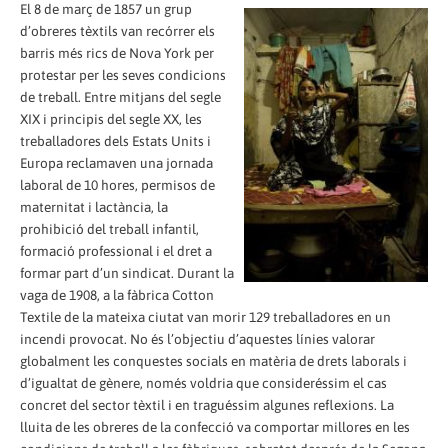
El 8 de març de 1857 un grup
d’obreres tèxtils van recórrer els
barris més rics de Nova York per
protestar per les seves condicions
de treball. Entre mitjans del segle
XIX i principis del segle XX, les
treballadores dels Estats Units i
Europa reclamaven una jornada
laboral de 10 hores, permisos de
maternitat i lactància, la
prohibició del treball infantil,
formació professional i el dret a
formar part d’un sindicat. Durant la
vaga de 1908, a la fàbrica Cotton
Textile de la mateixa ciutat van morir 129 treballadores en un
incendi provocat. No és l’objectiu d’aquestes línies valorar
globalment les conquestes socials en matèria de drets laborals i
d’igualtat de gènere, només voldria que consideréssim el cas
concret del sector tèxtil i en traguéssim algunes reflexions. La
lluita de les obreres de la confecció va comportar millores en les