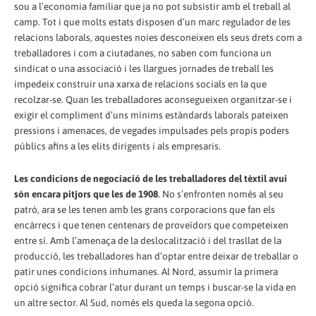
sou a l’economia familiar que ja no pot subsistir amb el treball al
camp. Tot i que molts estats disposen d’un marc regulador de les
relacions laborals, aquestes noies desconeixen els seus drets com a
treballadores i com a ciutadanes, no saben com funciona un
sindicat o una associació i les llargues jornades de treball les
impedeix construir una xarxa de relacions socials en la que
recolzar-se. Quan les treballadores aconsegueixen organitzar-se i
exigir el compliment d’uns mínims estàndards laborals pateixen
pressions i amenaces, de vegades impulsades pels propis poders
públics afins a les elits dirigents i als empresaris.
Les condicions de negociació de les treballadores del tèxtil avui
són encara pitjors que les de 1908
. No s’enfronten només al seu
patró, ara se les tenen amb les grans corporacions que fan els
encàrrecs i que tenen centenars de proveïdors que competeixen
entre sí. Amb l’amenaça de la deslocalització i del trasllat de la
producció, les treballadores han d’optar entre deixar de treballar o
patir unes condicions inhumanes. Al Nord, assumir la primera
opció significa cobrar l’atur durant un temps i buscar-se la vida en
un altre sector. Al Sud, només els queda la segona opció.