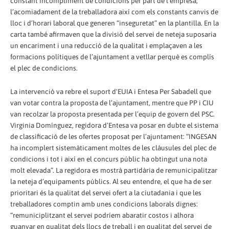
constant incompliment de condicions per part de l’empresa,
l’acomiadament de la treballadora així com els constants canvis de
lloc i d’horari laboral que generen “inseguretat” en la plantilla. En la
carta també afirmaven que la divisió del servei de neteja suposaria
un encariment i una reducció de la qualitat i emplaçaven a les
formacions polítiques de l’ajuntament a vetllar perquè es complís
el plec de condicions.
La intervenció va rebre el suport d'EUIA i Entesa Per Sabadell que
van votar contra la proposta de l’ajuntament, mentre que PP i CIU
van recolzar la proposta presentada per l’equip de govern del PSC.
Virginia Domínguez, regidora d’Entesa va posar en dubte el sistema
de classificació de les ofertes proposat per l’ajuntament: “INGESAN
ha incomplert sistemàticament moltes de les clàusules del plec de
condicions i tot i així en el concurs públic ha obtingut una nota
molt elevada”. La regidora es mostrà partidària de remunicipalitzar
la neteja d’equipaments públics. Al seu entendre, el que ha de ser
prioritari és la qualitat del servei ofert a la ciutadania i que les
treballadores comptin amb unes condicions laborals dignes:
“remuniciplitzant el servei podríem abaratir costos i alhora
guanyar en qualitat dels llocs de treball i en qualitat del servei de