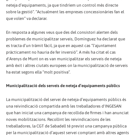
neteja d’equipaments, ja que tindríem un control més directe
sobre la gestió”. “Actualment les empreses concessionàries fan el
que volen” va declarar.
En resposta a algunes veus que des del consistori alerten dels
problemes de municipalitzar serveis, Domínguez ha declarat que
es tracta d’un tràmit fàcil, ja que en aquest cas “l’ajuntament
pràcticament no hauria de fer inversió”. A més ha citat el cas
d'Arenys de Munt on es van municipalitzar els serveis de neteja
amb èxit i altres ciutats europees on la municipalització de serveis
ha estat segons ella “molt positiva”.
Municipalització dels serveis de neteja d’equipaments públics
La municipalització del servei de neteja d’equipaments públics és
una reivindicació compartida amb les treballadores d'INGESAN
que han iniciat una campanya de recollida de firmes i han anunciat
noves mobilitzacions. Recollint les reivindicacions de les
treballadores, la CGT de Sabadell té previst una campanya pública
per la municipalització d’aquest servei comptant amb altres agents