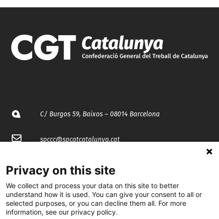
C/ Burgos 59, Baixos – 08014 Barcelona
spccc@
spcgtcatalunya.cat
935 120 481
Privacy on this site
We collect and process your data on this site to better
@CGTCatalunya
understand how it is used. You can give your consent to all or
selected purposes, or you can decline them all. For more
information, see our privacy policy.
cgtcatalunya