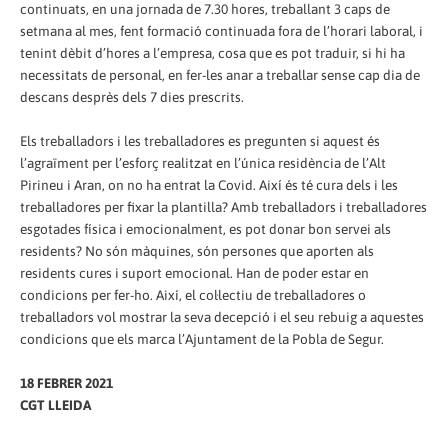
continuats, en una jornada de 7.30 hores, treballant 3 caps de
setmana al mes, fent formació continuada fora de l’horari laboral, i
tenint dèbit d’hores a l’empresa, cosa que es pot traduir, si hi ha
necessitats de personal, en fer-les anar a treballar sense cap dia de
descans desprès dels 7 dies prescrits.
Els treballadors i les treballadores es pregunten si aquest és
l’agraïment per l’esforç realitzat en l’única residència de l’Alt
Pirineu i Aran, on no ha entrat la Covid. Així és té cura dels i les
treballadores per fixar la plantilla? Amb treballadors i treballadores
esgotades física i emocionalment, es pot donar bon servei als
residents? No són màquines, són persones que aporten als
residents cures i suport emocional. Han de poder estar en
condicions per fer-ho. Així, el col·lectiu de treballadores o
treballadors vol mostrar la seva decepció i el seu rebuig a aquestes
condicions que els marca l’Ajuntament de la Pobla de Segur.
18 FEBRER 2021
CGT LLEIDA