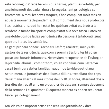
està reconeguda: ratis baixos, sous baixos, plantilles volàtils, per
una feina molt delicada i dura a la vegada, tant psicològica com
físicament. A més, les seves tasques, s’han complicat molt més en
aquests moments de pandèmia. El compliment dels nous protocols
i les restriccions, què han estat les què han evitat els brots a la
residència també ha aportat complexitat a la seva tasca. Pateixen
una doble dosi de fatiga pandèmica (la personal i la laboral) igual
que tots i totes les sanitàries.
La gent propera coneix i reconeix l’esforç realitzat, menys els
gestors de la residència, que com a premi a l’esforç les hi volen
posar uns horaris inhumans. Necessiten recuperar-se de l’esforç de
la jornada laboral i, com tothom, volen conciliar, com l’estar va
casa i tenir cura de les famílies i gaudir de la vida quotidiana.
Actualment, la jornada és de dilluns a dilluns, treballant dos caps
de setmana alterns al mes i torns de 8 o 10.30 hores, alternant dos o
tres dies de treball amb un o dos dies de descans, sempre depenent
de la setmana i el quadrant. D’aquesta manera es poden recuperar
física i psicològicament.
Ara, els volen imposar sense consens una jornada de 7 dies