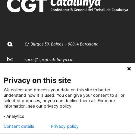
C/ Burgos 59, Baixos – 08014 Barcelona
spccc@
spcgtcatalunya.cat
935 120 481
Privacy on this site
We collect and process your data on this site to better
@CGTCatalunya
understand how it is used. You can give your consent to all or
selected purposes, or you can decline them all. For more
cgtcatalunya
information, see our privacy policy.
CGTCatalunya
Analytics
Consent details
Privacy policy
cgtcatalunya