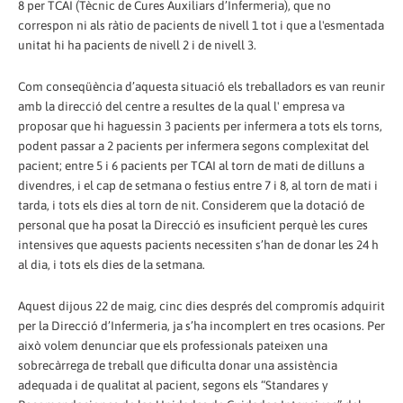
8 per TCAI (Tècnic de Cures Auxiliars d’Infermeria), que no
correspon ni als ràtio de pacients de nivell 1 tot i que a l'esmentada
unitat hi ha pacients de nivell 2 i de nivell 3.
Com conseqüència d’aquesta situació els treballadors es van reunir
amb la direcció del centre a resultes de la qual l' empresa va
proposar que hi haguessin 3 pacients per infermera a tots els torns,
podent passar a 2 pacients per infermera segons complexitat del
pacient; entre 5 i 6 pacients per TCAI al torn de mati de dilluns a
divendres, i el cap de setmana o festius entre 7 i 8, al torn de mati i
tarda, i tots els dies al torn de nit. Considerem que la dotació de
personal que ha posat la Direcció es insuficient perquè les cures
intensives que aquests pacients necessiten s’han de donar les 24 h
al dia, i tots els dies de la setmana.
Aquest dijous 22 de maig, cinc dies després del compromís adquirit
per la Direcció d’Infermeria, ja s’ha incomplert en tres ocasions. Per
això volem denunciar que els professionals pateixen una
sobrecàrrega de treball que dificulta donar una assistència
adequada i de qualitat al pacient, segons els “Standares y